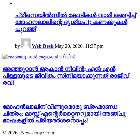
പ്രീസെയിൽസിൽ കോടികൾ വാരി ഞെട്ടിച്ച്
മോഹനലാലിന്റെ ദൃശ്യം 3; കണക്കുകൾ
പുറത്ത്
by
Web Desk
May 20, 2026, 11:37 pm
അഞ്ഞൂറാൻ ആകാന്‍ നിവിന്‍; എന്‍ എന്‍
പിള്ളയുടെ ജീവിതം സിനിമയാക്കുന്നത് രാജീവ്‌
രവി
മോഹൻലാലിന് വീണ്ടുമൊരു ബ്രഹ്മാണ്ഡ
ചിത്രം; മാസ്സ് എന്റെർറ്റൈനറുമായി അഞ്ചു
ഭാഷകളിൽ പ്രിയദർശനൊപ്പം!
© 2026 | Newscoopz.com