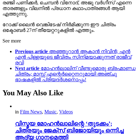
രഞ്ജി പണിക്കർ, ചെമ്പൻ വിനോദ്, അജു വർഗീസ് എന്നെ
താരങ്ങളും വിലനിൽ പ്രധാന കഥാപാത്രങ്ങൾ ആയി
എത്തുന്നു.
റോക്ക് ലൈൻ വെങ്കിടേഷ് നിർമിക്കുന്ന ഈ ചിത്രം
ഒക്ടോബർ 27ന് തീയേറ്ററുകളിൽ എത്തും.
See more
Previous article
അഞ്ഞൂറാൻ ആകാന്‍ നിവിന്‍; എന്‍
എന്‍ പിള്ളയുടെ ജീവിതം സിനിമയാക്കുന്നത് രാജീവ്‌
രവി
Next article
മോഹൻലാലിന് വീണ്ടുമൊരു ബ്രഹ്മാണ്ഡ
ചിത്രം; മാസ്സ് എന്റെർറ്റൈനറുമായി അഞ്ചു
ഭാഷകളിൽ പ്രിയദർശനൊപ്പം!
You May Also Like
in
Film News
,
Music
,
Videos
വിസ്മയ മോഹൻലാലിന്റെ ‘തുടക്കം’;
ചിത്രയും ജേക്സ് ബിജോയിയും ഒന്നിച്ച
ആദ്യ ഗാനമെത്തി