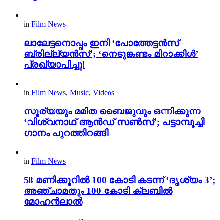
in
Film News
ലാലേട്ടനൊപ്പം ഇനി ‘പോത്തേട്ടൻസ്
ബ്രില്ല്യൻസ്’; ‘നെടുങ്കണ്ടം മിറാക്കിൾ’
പ്രഖ്യാപിച്ചു!
in
Film News
,
Music
,
Videos
സൂര്യയും മമിത ബൈജുവും ഒന്നിക്കുന്ന
‘വിശ്വനാഥ് ആൻഡ് സൺസ്’; പട്ടാമ്പൂച്ചി
ഗാനം പുറത്തിറങ്ങി
in
Film News
58 മണിക്കൂറിൽ 100 കോടി കടന്ന് ‘ദൃശ്യം 3’;
അഞ്ചാമതും 100 കോടി ക്ലബിൽ
മോഹൻലാൽ