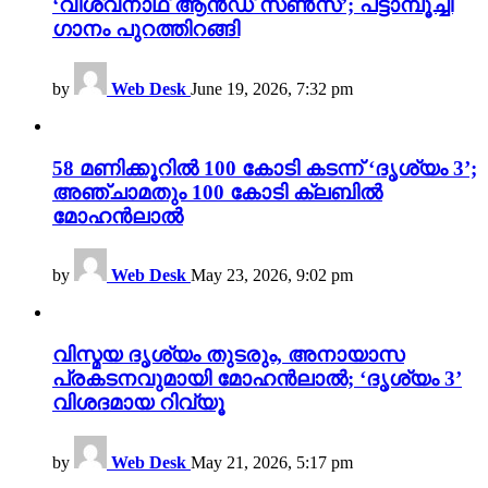
‘വിശ്വനാഥ് ആൻഡ് സൺസ്’; പട്ടാമ്പൂച്ചി
ഗാനം പുറത്തിറങ്ങി
by
Web Desk
June 19, 2026, 7:32 pm
58 മണിക്കൂറിൽ 100 കോടി കടന്ന് ‘ദൃശ്യം 3’;
അഞ്ചാമതും 100 കോടി ക്ലബിൽ
മോഹൻലാൽ
by
Web Desk
May 23, 2026, 9:02 pm
വിസ്മയ ദൃശ്യം തുടരും, അനായാസ
പ്രകടനവുമായി മോഹൻലാൽ; ‘ദൃശ്യം 3’
വിശദമായ റിവ്യൂ
by
Web Desk
May 21, 2026, 5:17 pm