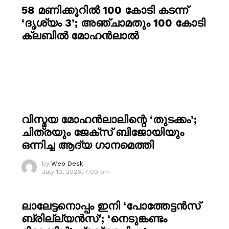
58 മണിക്കൂറിൽ 100 കോടി കടന്ന്
‘ദൃശ്യം 3’; അഞ്ചാമതും 100 കോടി
ക്ലബിൽ മോഹൻലാൽ
വിസ്മയ മോഹൻലാലിന്റെ ‘തുടക്കം’;
ചിത്രയും ജേക്സ് ബിജോയിയും
ഒന്നിച്ച ആദ്യ ഗാനമെത്തി
by
Web Desk
July 10, 2026, 7:09 pm
ലാലേട്ടനൊപ്പം ഇനി ‘പോത്തേട്ടൻസ്
ബ്രില്ല്യൻസ്’; ‘നെടുങ്കണ്ടം