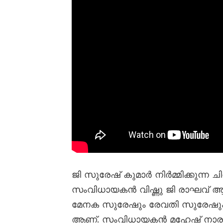
ജി സുരേഷ് കുമാർ നിർമ്മിക്കുന്ന ച
സംവിധായകൻ വിഷ്ണു ജി രാഘവ് ആ
മേനക സുരേഷും രേവതി സുരേഷും ച
ആണ്. സംവിധായകൻ മഹേഷ് നാരായണൻ