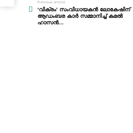
Previous article
See
more
‘വിക്രം’ സംവിധായകൻ ലോകേഷിന്
ആഡംബര കാർ സമ്മാനിച്ച് കമൽ
ഹാസൻ…