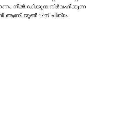
 നീൽ ഡിക്കൂന നിർവഹിക്കുന്ന
െൻ ആണ്. ജൂൺ 17ന് ചിത്രം