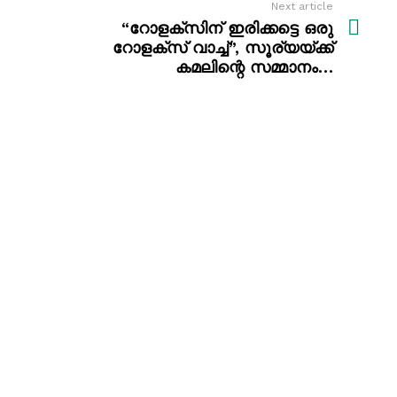
Next article
“റോളക്സിന് ഇരിക്കട്ടെ ഒരു
റോളക്സ് വാച്ച്”, സൂര്യയ്ക്ക്
കമലിന്റെ സമ്മാനം…