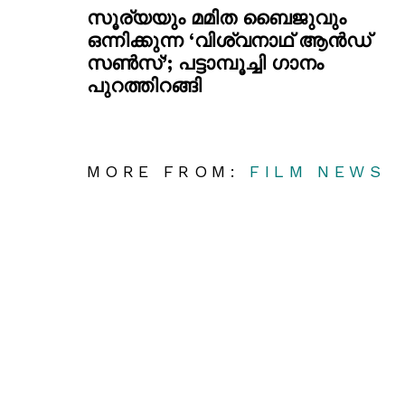
സൂര്യയും മമിത ബൈജുവും
ഒന്നിക്കുന്ന ‘വിശ്വനാഥ് ആൻഡ്
സൺസ്’; പട്ടാമ്പൂച്ചി ഗാനം
പുറത്തിറങ്ങി
MORE FROM:
FILM NEWS