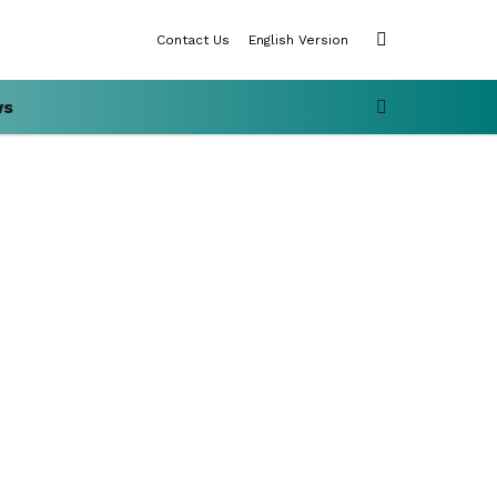
SWITCH
Contact Us
English Version
SKIN
SEARCH
ws