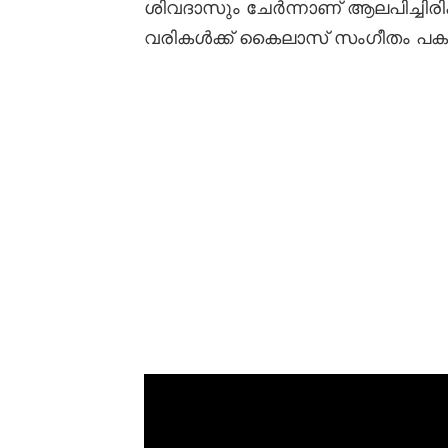
ശിവദാസും ചേർന്നാണ് ആലപിച്ചിരിക്
വരികൾക്ക് കൈലാസ് സംഗീതം പകർന്