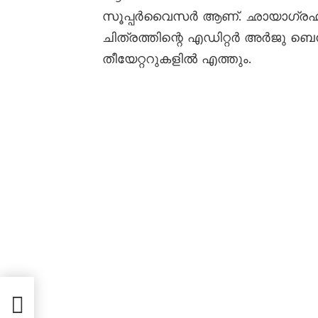
സൂപ്പർവൈസർ ആണ്. ഛായാഗ്രഹണം
ചിത്രത്തിന്റെ എഡിറ്റർ അർജു ബ
തീയേറ്ററുകളിൽ എത്തും.