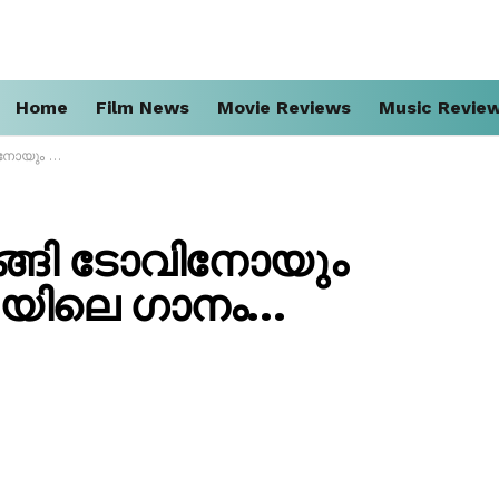
Home
Film News
Movie Reviews
Music Revie
ി’യിലെ ഗാനം…
്ങി ടോവിനോയും
ി’യിലെ ഗാനം…