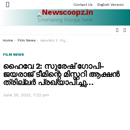
Contact Us
English Version
Menu
Entertaining Scoops here!
SEAR
S
S
You are here:
Home
Film News
ഹൈവേ 2: സുരേഷ് ഗോപി-ജയരാജ് ടീമിന്റെ മിസ്റ്ററി ആക്ഷൻ ത്രില്ലർ പ്രഖ്യാപിച്ചു…
FILM NEWS
ഹൈവേ 2: സുരേഷ് ഗോപി-
ജയരാജ് ടീമിന്റെ മിസ്റ്ററി ആക്ഷൻ
ത്രില്ലർ പ്രഖ്യാപിച്ചു…
June 25, 2022, 7:22 pm