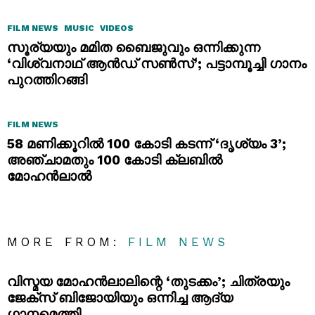
FILM NEWS
MUSIC
VIDEOS
സൂര്യയും മമിത ബൈജുവും ഒന്നിക്കുന്ന
‘വിശ്വനാഥ് ആൻഡ് സൺസ്’; പട്ടാമ്പൂച്ചി ഗാനം
പുറത്തിറങ്ങി
FILM NEWS
58 മണിക്കൂറിൽ 100 കോടി കടന്ന് ‘ദൃശ്യം 3’;
അഞ്ചാമതും 100 കോടി ക്ലബിൽ
മോഹൻലാൽ
MORE FROM:
FILM NEWS
വിസ്മയ മോഹൻലാലിന്റെ ‘തുടക്കം’; ചിത്രയും
ജേക്സ് ബിജോയിയും ഒന്നിച്ച ആദ്യ
ഗാനമെത്തി