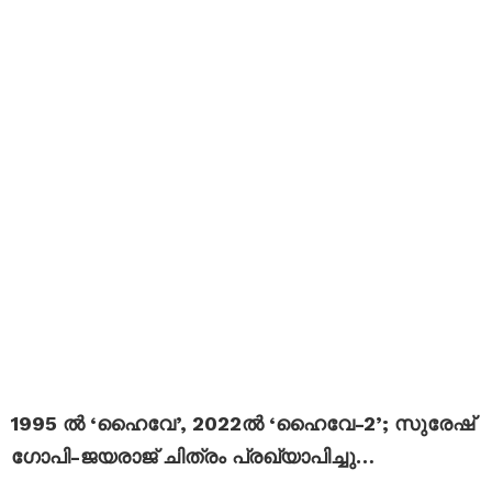
1995 ൽ ‘ഹൈവേ’, 2022ല്‍ ‘ഹൈവേ-2’; സുരേഷ്
ഗോപി-ജയരാജ് ചിത്രം പ്രഖ്യാപിച്ചു…