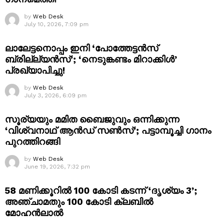
by
Web Desk
July 10, 2026, 7:09 pm
ലാലേട്ടനൊപ്പം ഇനി ‘പോത്തേട്ടൻസ്
ബ്രില്ല്യൻസ്’; ‘നെടുങ്കണ്ടം മിറാക്കിൾ’
പ്രഖ്യാപിച്ചു!
by
Web Desk
July 3, 2026, 6:09 pm
സൂര്യയും മമിത ബൈജുവും ഒന്നിക്കുന്ന
‘വിശ്വനാഥ് ആൻഡ് സൺസ്’; പട്ടാമ്പൂച്ചി ഗാനം
പുറത്തിറങ്ങി
by
Web Desk
June 19, 2026, 7:32 pm
58 മണിക്കൂറിൽ 100 കോടി കടന്ന് ‘ദൃശ്യം 3’;
അഞ്ചാമതും 100 കോടി ക്ലബിൽ
മോഹൻലാൽ