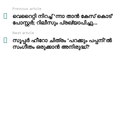
Previous article
See
more
വെറൈറ്റി നിറച്ച് ‘ന്നാ താൻ കേസ് കൊട്’
പോസ്റ്റർ; റിലീസും പ്രഖ്യാപിച്ചു…
Next article
സൂപ്പർ ഹീറോ ചിത്രം ‘പറക്കും പപ്പനി’ൽ
സംഗീതം ഒരുക്കാൻ അനിരുദ്ധ്?