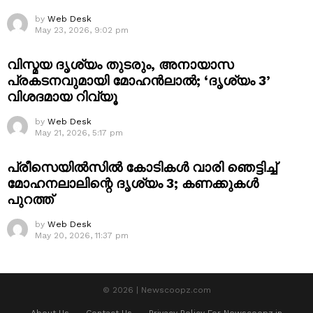
by
Web Desk
May 23, 2026, 9:02 pm
വിസ്മയ ദൃശ്യം തുടരും, അനായാസ
പ്രകടനവുമായി മോഹൻലാൽ; ‘ദൃശ്യം 3’
വിശദമായ റിവ്യൂ
by
Web Desk
May 21, 2026, 5:17 pm
പ്രീസെയിൽസിൽ കോടികൾ വാരി ഞെട്ടിച്ച്
മോഹനലാലിന്റെ ദൃശ്യം 3; കണക്കുകൾ
പുറത്ത്
by
Web Desk
May 20, 2026, 11:37 pm
© 2026 | Newscoopz.com