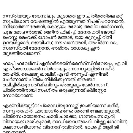
നസ്രിയയും ബേസിലും കൂടാതെ ഈ ചിത്രത്തിലെ മറ്റ്
സുപ്രധാന വേഷങ്ങളിൽ എത്തുന്നത് ദീപക് പറമ്പോല്‍,
സിദ്ധാർത്ഥ് ഭരതൻ, കോട്ടയം രമേശ്, അഖില ഭാർഗവൻ,
പൂജ മോഹൻരാജ്, മെറിൻ ഫിലിപ്പ്, മനോഹരി ജോയ്,
ഹെസ്സ മെഹക്ക്, ഗോപൻ മങ്ങാട്, ജയ കുറുപ്പ്, റിനി
ഉദയകുമാർ, ജെയിംസ്, നൗഷാദ് അലി, അപർണ റാം,
സരസ്വതി മേനോൻ, അഭിറാം രാധാകൃഷ്ണൻ
തുടങ്ങിയവരാണ്.
ഹാപ്പി ഹവേർസ് എന്‍റർടെയ്ൻമെന്‍റ്സിന്‍റേയും, എ വി
എ പ്രൊഡക്ഷൻസിന്‍റെയും ബാനറുകളില്‍ സമീർ
താഹിർ, ഷൈജു ഖാലിദ്, എ വി അനൂപ് എന്നിവർ
ചേര്‍ന്നാണ് ചിത്രം നിര്‍മിക്കുന്നത്. തിരക്കഥ
രചിച്ചിരിക്കുന്നത് ലിബിനും അതുലും ചേർന്നാണ്.
ചിത്രത്തിനായി സംഗീതം ഒരുക്കുന്നത് ക്രിസ്റ്റോ
സേവ്യറാണ്.
എക്സിക്യൂട്ടീവ് പ്രൊഡ്യുസേഴ്സ്: ഇംതിയാസ് കദീർ,
സനു താഹിർ, ഛായാഗ്രഹണം: ശരൺ വേലായുധൻ,
ചിത്രസംയോജനം: ചമൻ ചാക്കോ, ഗാനരചന: മു.രി,
വിനായക് ശശികുമാർ, ഓഡിയോഗ്രാഫി: വിഷ്ണു ഗോവിന്ദ്,
കലാസംവിധാനം: വിനോദ് രവീന്ദ്രൻ, മേക്കപ്പ്: ആർ ജി
വയനാടൻ.