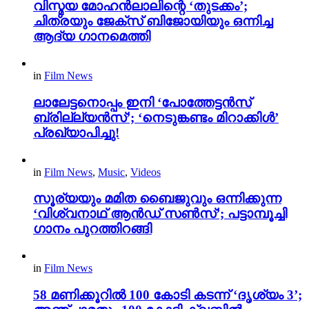
വിസ്മയ മോഹൻലാലിന്റെ ‘തുടക്കം’;
ചിത്രയും ജേക്സ് ബിജോയിയും ഒന്നിച്ച
ആദ്യ ഗാനമെത്തി
in
Film News
ലാലേട്ടനൊപ്പം ഇനി ‘പോത്തേട്ടൻസ്
ബ്രില്ല്യൻസ്’; ‘നെടുങ്കണ്ടം മിറാക്കിൾ’
പ്രഖ്യാപിച്ചു!
in
Film News
,
Music
,
Videos
സൂര്യയും മമിത ബൈജുവും ഒന്നിക്കുന്ന
‘വിശ്വനാഥ് ആൻഡ് സൺസ്’; പട്ടാമ്പൂച്ചി
ഗാനം പുറത്തിറങ്ങി
in
Film News
58 മണിക്കൂറിൽ 100 കോടി കടന്ന് ‘ദൃശ്യം 3’;