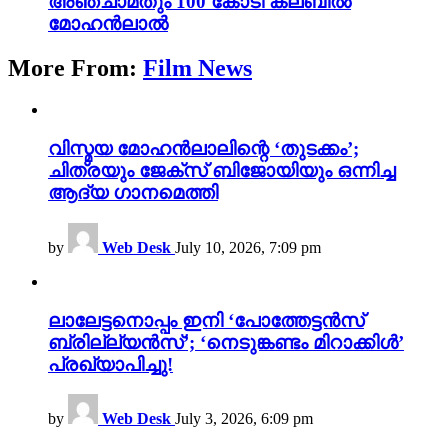
അഞ്ചാമതും 100 കോടി ക്ലബിൽ
മോഹൻലാൽ
More From:
Film News
വിസ്മയ മോഹൻലാലിന്റെ ‘തുടക്കം’;
ചിത്രയും ജേക്സ് ബിജോയിയും ഒന്നിച്ച
ആദ്യ ഗാനമെത്തി
by
Web Desk
July 10, 2026, 7:09 pm
ലാലേട്ടനൊപ്പം ഇനി ‘പോത്തേട്ടൻസ്
ബ്രില്ല്യൻസ്’; ‘നെടുങ്കണ്ടം മിറാക്കിൾ’
പ്രഖ്യാപിച്ചു!
by
Web Desk
July 3, 2026, 6:09 pm