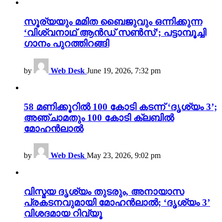
സൂര്യയും മമിത ബൈജുവും ഒന്നിക്കുന്ന
‘വിശ്വനാഥ് ആൻഡ് സൺസ്’; പട്ടാമ്പൂച്ചി
ഗാനം പുറത്തിറങ്ങി
by
Web Desk
June 19, 2026, 7:32 pm
58 മണിക്കൂറിൽ 100 കോടി കടന്ന് ‘ദൃശ്യം 3’;
അഞ്ചാമതും 100 കോടി ക്ലബിൽ
മോഹൻലാൽ
by
Web Desk
May 23, 2026, 9:02 pm
വിസ്മയ ദൃശ്യം തുടരും, അനായാസ
പ്രകടനവുമായി മോഹൻലാൽ; ‘ദൃശ്യം 3’
വിശദമായ റിവ്യൂ