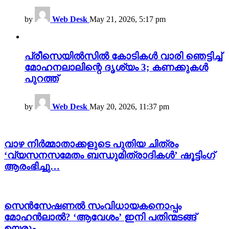
by
Web Desk
May 21, 2026, 5:17 pm
പ്രീസെയിൽസിൽ കോടികൾ വാരി ഞെട്ടിച്ച്
മോഹനലാലിന്റെ ദൃശ്യം 3; കണക്കുകൾ
പുറത്ത്
by
Web Desk
May 20, 2026, 11:37 pm
വാഴ നിർമ്മാതാക്കളുടെ പുതിയ ചിത്രം
‘വ്യസനസമേതം ബന്ധുമിത്രാദികൾ’ ഷൂട്ടിംഗ്
ആരംഭിച്ചു…
സെൻസേഷണൽ സംവിധായകനൊപ്പം
മോഹൻലാൽ? ‘ആവേശം’ ഇനി പതിന്മടങ്ങ്
ഉയരും…