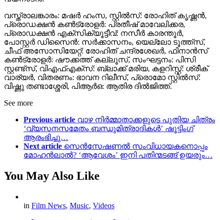
വസ്ത്രാലങ്കാരം: മഷർ ഹംസ, സ്റ്റിൽസ്: രോഹിത് കൃഷ്ണൻ,
പ്രൊഡക്ഷൻ കൺട്രോളർ: പ്രതീഷ് മാവേലിക്കര,
പ്രൊഡക്ഷൻ എക്‌സിക്യൂട്ടീവ്: നസീർ കാരന്തൂർ,
പോസ്റ്റർ ഡിസൈൻ: സര്‍ക്കാസനം, യെല്ലോ ടൂത്ത്സ്,
ചീഫ് അസോസിയേറ്റ്: രോഹിത് ചന്ദ്രശേഖർ, ഫിനാൻസ്
കൺട്രോളർ: ഷൗക്കത്ത് കല്ലൂസ്, സംഘട്ടനം: പിസി
സ്റ്റണ്ട്സ്, വിഎഫ്എക്സ്: ബ്ലാക്ക് മരിയ, കളറിസ്റ്റ്: ശ്രീക്
വാര്യര്‍, വിതരണം: ഭാവന റിലീസ്, പ്രൊമോ സ്റ്റിൽസ്:
വിഷ്ണു തണ്ടാശ്ശേരി, പിആർഒ: ആതിര ദിൽജിത്ത്.
See more
Previous article
വാഴ നിർമ്മാതാക്കളുടെ പുതിയ ചിത്രം
‘വ്യസനസമേതം ബന്ധുമിത്രാദികൾ’ ഷൂട്ടിംഗ്
ആരംഭിച്ചു…
Next article
സെൻസേഷണൽ സംവിധായകനൊപ്പം
മോഹൻലാൽ? ‘ആവേശം’ ഇനി പതിന്മടങ്ങ് ഉയരും…
You May Also Like
in
Film News
,
Music
,
Videos