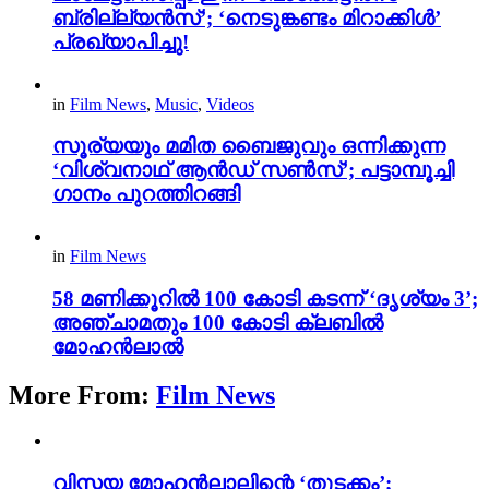
ബ്രില്ല്യൻസ്’; ‘നെടുങ്കണ്ടം മിറാക്കിൾ’
പ്രഖ്യാപിച്ചു!
in
Film News
,
Music
,
Videos
സൂര്യയും മമിത ബൈജുവും ഒന്നിക്കുന്ന
‘വിശ്വനാഥ് ആൻഡ് സൺസ്’; പട്ടാമ്പൂച്ചി
ഗാനം പുറത്തിറങ്ങി
in
Film News
58 മണിക്കൂറിൽ 100 കോടി കടന്ന് ‘ദൃശ്യം 3’;
അഞ്ചാമതും 100 കോടി ക്ലബിൽ
മോഹൻലാൽ
More From:
Film News
വിസ്മയ മോഹൻലാലിന്റെ ‘തുടക്കം’;