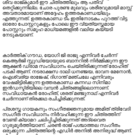
ശിവ രാജ്കുമാർ ഈ ചിത്രത്തിലും ആ പതിവ്
തെറ്റിക്കുന്നില്ല. ചോര പുരണ്ട മുഖവും ശരീരവുമായി മാസ്സ്
അവതാരമായാണ് അദ്ദേഹം ഉത്തരകാണ്ഡയിലും
എത്തുന്നത്. ഉത്തരകാണ്ഡ ടീം ഇതിനോടകം പുറത്ത് വിട്ട
ഓരോ പോസ്റ്ററുകളും പോലെ ഈ വ്യത്യസ്തമായ
പോസ്റ്ററും സമൂഹ മാധ്യമങ്ങളിൽ വലിയ കയ്യടി
നേടുകയാണ്.
കാർത്തിക് ഗൗഡ, യോഗി ജി രാജു എന്നിവർ ചേർന്ന്
കെആർജി സ്റ്റുഡിയോയുടെ ബാനറിൽ നിർമ്മിക്കുന്ന ഈ
ആക്ഷൻ ഡ്രാമ സംവിധാനം ചെയ്തിരിക്കുന്നത് രോഹിത്
പടകി ആണ്. നടരാക്ഷസ ദാലി ധനഞ്ജയ, ഭാവന മേനോൻ,
ഐശ്വര്യ രാജേഷ്, ദിഗാന്ത് മഞ്ചലേ എന്നിവരും
വേഷമിട്ടിരിക്കുന്ന ഉത്തരകാണ്ഡ കന്നഡ സിനിമാ
ഇൻഡസ്ട്രിയിലെ വമ്പൻ ചിത്രങ്ങളിലൊന്നാണ്.
സംവിധായകൻ രോഹിത്, ശരത് മഞ്ജുനാഥ് എന്നിവർ
ചേർന്നാണ് തിരക്കഥ രചിച്ചിരിക്കുന്നത്.
പ്രശസ്ത ഗായകനും സംഗീതജ്ഞനുമായ അമിത് ത്രിവേദി
സംഗീത സംവിധാനം നിർവഹിക്കുന്ന ഈ ചിത്രത്തിന്
വേണ്ടി ക്യാമറ ചലിപ്പിച്ചിരിക്കുന്നത് അദ്വൈത
ഗുരുമൂർത്തിയാണ്. ചരൺ രാജ് പശ്ചാത്തല സംഗീതം
ഒരുക്കുന്ന ചിത്രത്തിന്റെ എഡിർ അനിൽ അനിരുദ്ധ് ആണ്.