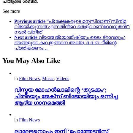
പിആർഒ ശബരി.
See more
Previous article
“പ്രേക്ഷകരുടെ മനസിലാണ് സിനിമ
വിജയിക്കുന്നത് എന്നതിൻ്റെ തെളിവാണ് ദേവദൂതൻ”:
നടൻ വിനീത്
Next article
വ്യാജ ജ്യോതിഷിയും ടൈം ട്രാവലും?
ഞങ്ങളുടെ കഥ ഇങ്ങനെ അല്ല, ഭ.ഭ ബ ടീമിന്റെ
പ്രതികരണം…
You May Also Like
in
Film News
,
Music
,
Videos
വിസ്മയ മോഹൻലാലിന്റെ ‘തുടക്കം’;
ചിത്രയും ജേക്സ് ബിജോയിയും ഒന്നിച്ച
ആദ്യ ഗാനമെത്തി
in
Film News
ലാലേട്ടനൊപ്പം ഇനി ‘പോത്തേട്ടൻസ്