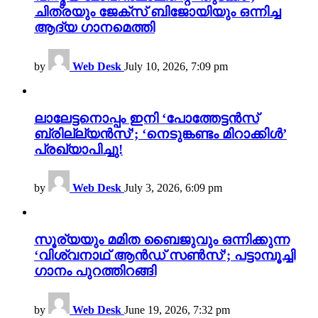
ചിത്രയും ജേക്സ് ബിജോയിയും ഒന്നിച്ച
ആദ്യ ഗാനമെത്തി
by
Web Desk
July 10, 2026, 7:09 pm
ലാലേട്ടനൊപ്പം ഇനി ‘പോത്തേട്ടൻസ്
ബ്രില്ല്യൻസ്’; ‘നെടുങ്കണ്ടം മിറാക്കിൾ’
പ്രഖ്യാപിച്ചു!
by
Web Desk
July 3, 2026, 6:09 pm
സൂര്യയും മമിത ബൈജുവും ഒന്നിക്കുന്ന
‘വിശ്വനാഥ് ആൻഡ് സൺസ്’; പട്ടാമ്പൂച്ചി
ഗാനം പുറത്തിറങ്ങി
by
Web Desk
June 19, 2026, 7:32 pm