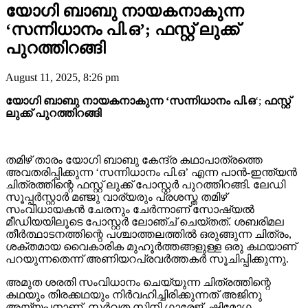
യോഗി ബാബു നായകനാകുന്ന
‘സന്നിധാനം പി.ഒ’; ഫസ്റ്റ് ലുക്ക്
പുറത്തിറങ്ങി
August 11, 2025, 8:26 pm
യോഗി ബാബു നായകനാകുന്ന ‘
സന്നിധാനം പി.ഒ
‘;
ഫസ്റ്റ്
ലുക്ക് പുറത്തിറങ്ങി
തമിഴ് താരം യോഗി ബാബു കേന്ദ്ര കഥാപാത്രത്തെ
അവതരിപ്പിക്കുന്ന ‘സന്നിധാനം പി.ഒ’ എന്ന പാൻ-ഇന്ത്യൻ
ചിത്രത്തിന്റെ ഫസ്റ്റ് ലുക്ക് പോസ്റ്റർ പുറത്തിറങ്ങി. ലേഡി
സൂപ്പർസ്റ്റാർ മഞ്ജു വാര്യരും പ്രശസ്ത തമിഴ്
സംവിധായകൻ ചേരനും ചേർന്നാണ് സോഷ്യൽ
മീഡിയയിലൂടെ പോസ്റ്റർ ലോഞ്ച് ചെയ്തത്. ശബരിമല
തീർത്ഥാടനത്തിന്റെ പശ്ചാത്തലത്തിൽ ഒരുങ്ങുന്ന ചിത്രം,
ശക്തമായ വൈകാരിക മുഹൂർത്തങ്ങളുള്ള ഒരു കഥയാണ്
പറയുന്നതെന്ന് അണിയറപ്രവർത്തകർ സൂചിപ്പിക്കുന്നു.
അമുത ശരതി സംവിധാനം ചെയ്യുന്ന ചിത്രത്തിന്റെ
കഥയും തിരക്കഥയും നിർവഹിച്ചിരിക്കുന്നത് അജിനു
അയ്യപ്പനാണ്. സർവത സിനി ഗാരേജ്, ഷിമോഗ