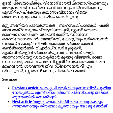
ഉടൻ പ്രഖ്യാപിക്കും. വിനോദ് ഭാരതി ഛായാഗ്രഹണവും
അരുൺ രാജ് സംഗീത സംവിധാനവും നിർവഹിക്കുന്നു.
എഡിറ്റിംഗ് പികെയും കലാസംവിധാനം വിജയ്
തെന്നരസുവും കൈകാര്യം ചെയ്യുന്നു.
മറ്റു അണിയറ പ്രവർത്തകർ – സഹസംവിധായകർ: ഷക്കി
അശോക് & സുജേഷ് ആനി ഈപ്പൻ, സ്റ്റണ്ട്: മെട്രോ
മഹേഷ്, ഗാനരചന: മോഹൻ രാജൻ, ഡാൻസ്
കൊറിയോഗ്രാഫർ: ജോയ് മതി, കോസ്റ്റ്യൂം ഡിസൈനർ:
നടരാജ്, മേക്കപ്പ്: സി ഷിബുകുമാർ, പ്രൊഡക്ഷൻ
കൺട്രോളർമാർ: റിച്ചാർഡ് & ഡി മുരുകൻ,
എക്സിക്യൂട്ടീവ് പ്രൊഡ്യൂസർ: വിലോക് ഷെട്ടി,
അസോസിയേറ്റ് ഡയറക്ടർമാർ: മുത്തു വിജയൻ, രാജാ
സബാപതി, രാജാറാം, അസിസ്റ്റൻ്റ് ഡയറക്ടർമാർ: അഗ്നി
മഹേന്ദ്രൻ, ശരവണൻ ജീവ, ഡിസൈനർ: വി എം
ശിവകുമാർ, സ്റ്റിൽസ്: റെനി, പിആർഒ: ശബരി.
See more
Previous article
ഫെഫ്ക പി.ആർ.ഒ യൂണിയനിൽ പുതിയ
നേതൃത്വം; എബ്രഹാം ലിങ്കൺ പ്രസിഡന്റ്, അജയ്
തുണ്ടത്തിൽ സെക്രട്ടറി
Next article
‘ആശ’യുടെ ചിത്രീകരണം ആരംഭിച്ചു;
നായകനായും തിരക്കഥാകൃത്തായും ജോജു ജോർജ്