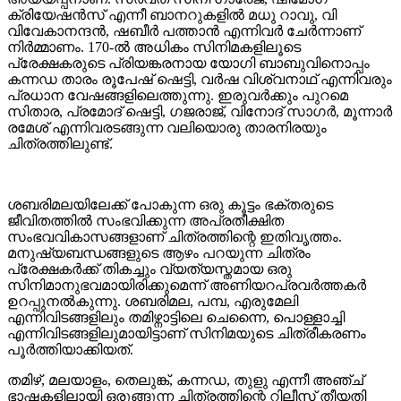
ക്രിയേഷൻസ് എന്നീ ബാനറുകളിൽ മധു റാവു, വി
വിവേകാനന്ദൻ, ഷബീർ പത്താൻ എന്നിവർ ചേർന്നാണ്
നിർമ്മാണം. 170-ൽ അധികം സിനിമകളിലൂടെ
പ്രേക്ഷകരുടെ പ്രിയങ്കരനായ യോഗി ബാബുവിനൊപ്പം
കന്നഡ താരം രൂപേഷ് ഷെട്ടി, വർഷ വിശ്വനാഥ് എന്നിവരും
പ്രധാന വേഷങ്ങളിലെത്തുന്നു. ഇരുവർക്കും പുറമെ
സിതാര, പ്രമോദ് ഷെട്ടി, ഗജരാജ്, വിനോദ് സാഗർ, മൂന്നാർ
രമേശ് എന്നിവരടങ്ങുന്ന വലിയൊരു താരനിരയും
ചിത്രത്തിലുണ്ട്.
ശബരിമലയിലേക്ക് പോകുന്ന ഒരു കൂട്ടം ഭക്തരുടെ
ജീവിതത്തിൽ സംഭവിക്കുന്ന അപ്രതീക്ഷിത
സംഭവവികാസങ്ങളാണ് ചിത്രത്തിന്റെ ഇതിവൃത്തം.
മനുഷ്യബന്ധങ്ങളുടെ ആഴം പറയുന്ന ചിത്രം
പ്രേക്ഷകർക്ക് തികച്ചും വ്യത്യസ്തമായ ഒരു
സിനിമാനുഭവമായിരിക്കുമെന്ന് അണിയറപ്രവർത്തകർ
ഉറപ്പുനൽകുന്നു. ശബരിമല, പമ്പ, എരുമേലി
എന്നിവിടങ്ങളിലും തമിഴ്നാട്ടിലെ ചെന്നൈ, പൊള്ളാച്ചി
എന്നിവിടങ്ങളിലുമായിട്ടാണ് സിനിമയുടെ ചിത്രീകരണം
പൂർത്തിയാക്കിയത്.
തമിഴ്, മലയാളം, തെലുങ്ക്, കന്നഡ, തുളു എന്നീ അഞ്ച്
ഭാഷകളിലായി ഒരുങ്ങുന്ന ചിത്രത്തിന്റെ റിലീസ് തീയതി