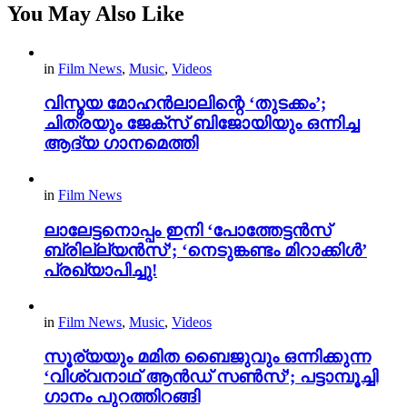
You May Also Like
in
Film News
,
Music
,
Videos
വിസ്മയ മോഹൻലാലിന്റെ ‘തുടക്കം’;
ചിത്രയും ജേക്സ് ബിജോയിയും ഒന്നിച്ച
ആദ്യ ഗാനമെത്തി
in
Film News
ലാലേട്ടനൊപ്പം ഇനി ‘പോത്തേട്ടൻസ്
ബ്രില്ല്യൻസ്’; ‘നെടുങ്കണ്ടം മിറാക്കിൾ’
പ്രഖ്യാപിച്ചു!
in
Film News
,
Music
,
Videos
സൂര്യയും മമിത ബൈജുവും ഒന്നിക്കുന്ന
‘വിശ്വനാഥ് ആൻഡ് സൺസ്’; പട്ടാമ്പൂച്ചി
ഗാനം പുറത്തിറങ്ങി