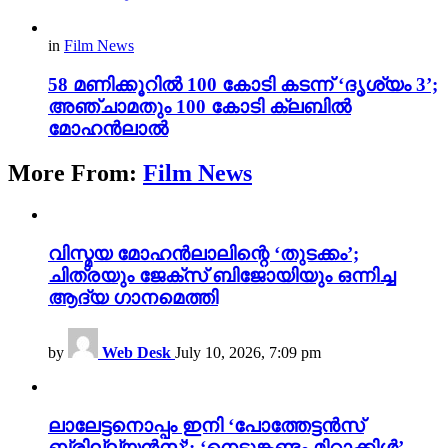
in
Film News
58 മണിക്കൂറിൽ 100 കോടി കടന്ന് ‘ദൃശ്യം 3’;
അഞ്ചാമതും 100 കോടി ക്ലബിൽ
മോഹൻലാൽ
More From:
Film News
വിസ്മയ മോഹൻലാലിന്റെ ‘തുടക്കം’;
ചിത്രയും ജേക്സ് ബിജോയിയും ഒന്നിച്ച
ആദ്യ ഗാനമെത്തി
by
Web Desk
July 10, 2026, 7:09 pm
ലാലേട്ടനൊപ്പം ഇനി ‘പോത്തേട്ടൻസ്
ബ്രില്ല്യൻസ്’; ‘നെടുങ്കണ്ടം മിറാക്കിൾ’