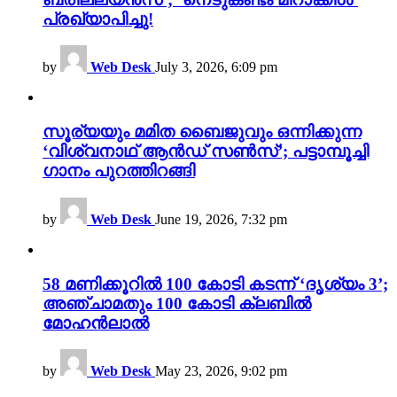
പ്രഖ്യാപിച്ചു!
by
Web Desk
July 3, 2026, 6:09 pm
സൂര്യയും മമിത ബൈജുവും ഒന്നിക്കുന്ന
‘വിശ്വനാഥ് ആൻഡ് സൺസ്’; പട്ടാമ്പൂച്ചി
ഗാനം പുറത്തിറങ്ങി
by
Web Desk
June 19, 2026, 7:32 pm
58 മണിക്കൂറിൽ 100 കോടി കടന്ന് ‘ദൃശ്യം 3’;
അഞ്ചാമതും 100 കോടി ക്ലബിൽ
മോഹൻലാൽ
by
Web Desk
May 23, 2026, 9:02 pm