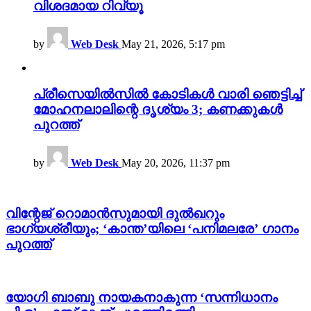
വിശദമായ റിവ്യൂ
by
Web Desk
May 21, 2026, 5:17 pm
പ്രീസെയിൽസിൽ കോടികൾ വാരി ഞെട്ടിച്ച്
മോഹനലാലിന്റെ ദൃശ്യം 3; കണക്കുകൾ
പുറത്ത്
by
Web Desk
May 20, 2026, 11:37 pm
വിന്റേജ് റൊമാൻസുമായി ദുൽഖറും
ഭാഗ്യശ്രീയും; ‘കാന്ത’യിലെ ‘പനിമലരേ’ ഗാനം
പുറത്ത്
യോഗി ബാബു നായകനാകുന്ന ‘സന്നിധാനം