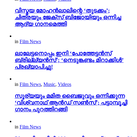
വിസ്മയ മോഹൻലാലിന്റെ ‘തുടക്കം’;
ചിത്രയും ജേക്സ് ബിജോയിയും ഒന്നിച്ച
ആദ്യ ഗാനമെത്തി
in
Film News
ലാലേട്ടനൊപ്പം ഇനി ‘പോത്തേട്ടൻസ്
ബ്രില്ല്യൻസ്’; ‘നെടുങ്കണ്ടം മിറാക്കിൾ’
പ്രഖ്യാപിച്ചു!
in
Film News
,
Music
,
Videos
സൂര്യയും മമിത ബൈജുവും ഒന്നിക്കുന്ന
‘വിശ്വനാഥ് ആൻഡ് സൺസ്’; പട്ടാമ്പൂച്ചി
ഗാനം പുറത്തിറങ്ങി
in
Film News