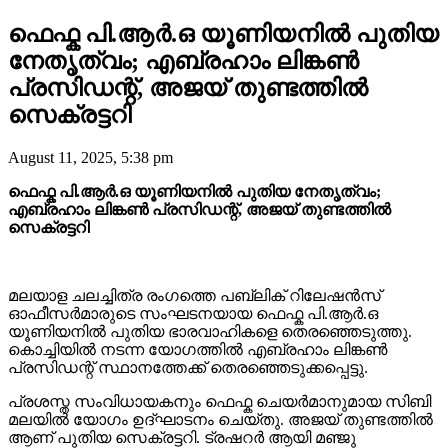
ഫെഫ്ക പി.ആർ.ഒ യൂണിയനിൽ പുതിയ
നേതൃത്വം; എബ്രഹാം ലിങ്കൺ
പ്രസിഡന്റ്, അജയ് തുണ്ടത്തിൽ
സെക്രട്ടറി
August 11, 2025, 5:38 pm
ഫെഫ്ക പി.ആർ.ഒ യൂണിയനിൽ പുതിയ നേതൃത്വം;
എബ്രഹാം ലിങ്കൺ പ്രസിഡന്റ്, അജയ് തുണ്ടത്തിൽ
സെക്രട്ടറി
മലയാള ചലച്ചിത്ര രംഗത്തെ പബ്ലിക് റിലേഷൻസ്
ഓഫീസർമാരുടെ സംഘടനയായ ഫെഫ്ക പി.ആർ.ഒ
യൂണിയനിൽ പുതിയ ഭാരവാഹികളെ തെരഞ്ഞെടുത്തു.
കൊച്ചിയിൽ നടന്ന യോഗത്തിൽ എബ്രഹാം ലിങ്കൺ
പ്രസിഡന്റ് സ്ഥാനത്തേക്ക് തെരഞ്ഞെടുക്കപ്പെട്ടു.
പ്രശസ്ത സംവിധായകനും ഫെഫ്ക ചെയർമാനുമായ സിബി
മലയിൽ യോഗം ഉദ്ഘാടനം ചെയ്തു. അജയ് തുണ്ടത്തിൽ
ആണ് പുതിയ സെക്രട്ടറി. ട്രഷറർ ആയി മഞ്ജു