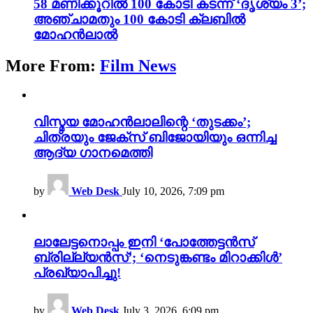
58 മണിക്കൂറിൽ 100 കോടി കടന്ന് ‘ദൃശ്യം 3’;
അഞ്ചാമതും 100 കോടി ക്ലബിൽ
മോഹൻലാൽ
More From:
Film News
വിസ്മയ മോഹൻലാലിന്റെ ‘തുടക്കം’;
ചിത്രയും ജേക്സ് ബിജോയിയും ഒന്നിച്ച
ആദ്യ ഗാനമെത്തി
by
Web Desk
July 10, 2026, 7:09 pm
ലാലേട്ടനൊപ്പം ഇനി ‘പോത്തേട്ടൻസ്
ബ്രില്ല്യൻസ്’; ‘നെടുങ്കണ്ടം മിറാക്കിൾ’
പ്രഖ്യാപിച്ചു!
by
Web Desk
July 3, 2026, 6:09 pm