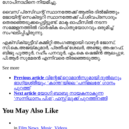
ഗോപിനാഥിനെ നിയമിച്ചു.
വൈസ് പ്രസിഡന്റ് സ്ഥാനത്തേക്ക് ആതിര ദിൽജിത്തും
ജോയിന്റ് സെക്രട്ടറി സ്ഥാനത്തേക്ക് പി.ശിവപ്രസാദും
തെരഞ്ഞെടുക്കപ്പെട്ടിട്ടുണ്ട്. മാക്ട ഓഫീസിൽ നടന്ന
സമ്മേളനത്തിൽ വാർഷിക പൊതുയോഗവും ഒരുമിച്ച്
സംഘടിപ്പിച്ചിരുന്നു.
എക്സിക്യൂട്ടീവ് കമ്മിറ്റി അംഗങ്ങളായി വാഴൂർ ജോസ്,
സി.കെ.അജയ്കുമാർ, പ്രതീഷ് ശേഖർ, അഞ്ജു അഷറഫ്,
ബിജു പുത്തുർ, റഹീം പനവൂർ, എം.കെ ഷെജിൻ ആലപ്പുഴ,
പി.ആർ സുമേരൻ എന്നിവരെ തിരഞ്ഞെടുത്തു.
See more
Previous article
വിന്റേജ് റൊമാൻസുമായി ദുൽഖറും
ഭാഗ്യശ്രീയും; ‘കാന്ത’യിലെ ‘പനിമലരേ’ ഗാനം
പുറത്ത്
Next article
യോഗി ബാബു നായകനാകുന്ന
‘സന്നിധാനം പി.ഒ’; ഫസ്റ്റ് ലുക്ക് പുറത്തിറങ്ങി
You May Also Like
in
Film News
,
Music
,
Videos