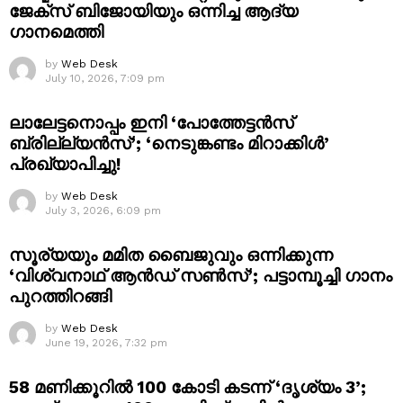
ജേക്സ് ബിജോയിയും ഒന്നിച്ച ആദ്യ
ഗാനമെത്തി
by
Web Desk
July 10, 2026, 7:09 pm
ലാലേട്ടനൊപ്പം ഇനി ‘പോത്തേട്ടൻസ്
ബ്രില്ല്യൻസ്’; ‘നെടുങ്കണ്ടം മിറാക്കിൾ’
പ്രഖ്യാപിച്ചു!
by
Web Desk
July 3, 2026, 6:09 pm
സൂര്യയും മമിത ബൈജുവും ഒന്നിക്കുന്ന
‘വിശ്വനാഥ് ആൻഡ് സൺസ്’; പട്ടാമ്പൂച്ചി ഗാനം
പുറത്തിറങ്ങി
by
Web Desk
June 19, 2026, 7:32 pm
58 മണിക്കൂറിൽ 100 കോടി കടന്ന് ‘ദൃശ്യം 3’;