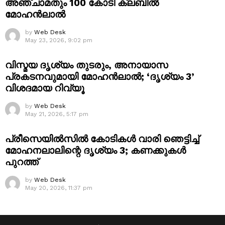
അഞ്ചാമതും 100 കോടി ക്ലബിൽ
മോഹൻലാൽ
by
Web Desk
May 23, 2026, 9:02 pm
വിസ്മയ ദൃശ്യം തുടരും, അനായാസ
പ്രകടനവുമായി മോഹൻലാൽ; ‘ദൃശ്യം 3’
വിശദമായ റിവ്യൂ
by
Web Desk
May 21, 2026, 5:17 pm
പ്രീസെയിൽസിൽ കോടികൾ വാരി ഞെട്ടിച്ച്
മോഹനലാലിന്റെ ദൃശ്യം 3; കണക്കുകൾ
പുറത്ത്
by
Web Desk
May 20, 2026, 11:37 pm