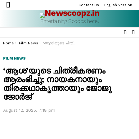
Contact Us
English Version
Menu
Entertaining Scoops here!
SEAR
S
S
You are here:
Home
Film News
‘ആശ’യുടെ ചിത്രീകരണം ആരംഭിച്ചു; നായകനായും തിരക്കഥാകൃത്തായും ജോജു ജോർജ്
FILM NEWS
‘ആശ’യുടെ ചിത്രീകരണം
ആരംഭിച്ചു; നായകനായും
തിരക്കഥാകൃത്തായും ജോജു
ജോർജ്
August 12, 2025, 7:18 pm