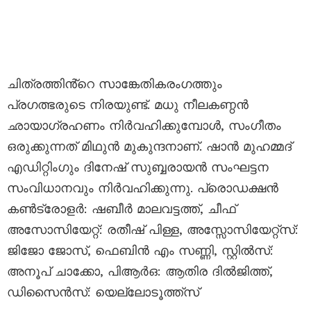
ചിത്രത്തിൻ്റെ സാങ്കേതികരംഗത്തും
പ്രഗത്ഭരുടെ നിരയുണ്ട്. മധു നീലകണ്ഠൻ
ഛായാഗ്രഹണം നിർവഹിക്കുമ്പോൾ, സംഗീതം
ഒരുക്കുന്നത് മിഥുൻ മുകുന്ദനാണ്. ഷാൻ മുഹമ്മദ്
എഡിറ്റിംഗും ദിനേഷ് സുബ്ബരായൻ സംഘട്ടന
സംവിധാനവും നിർവഹിക്കുന്നു. പ്രൊഡക്ഷൻ
കൺട്രോളർ: ഷബീർ മാലവട്ടത്ത്, ചീഫ്
അസോസിയേറ്റ്: രതീഷ് പിള്ള, അസ്സോസിയേറ്റ്സ്:
ജിജോ ജോസ്, ഫെബിൻ എം സണ്ണി, സ്റ്റിൽസ്:
അനൂപ് ചാക്കോ, പിആർഒ: ആതിര ദിൽജിത്ത്,
ഡിസൈൻസ്: യെല്ലോടൂത്ത്സ്