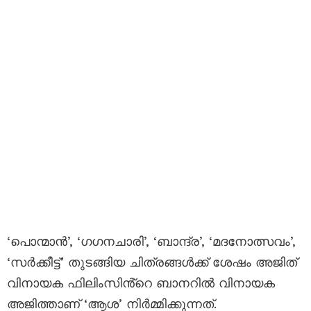
‘പൊന്മാൻ’, ‘ഗഗനചാരി’, ‘ബാന്ദ്ര’, ‘മദനോത്സവം’,
‘സർക്കീട്ട്’ തുടങ്ങിയ ചിത്രങ്ങൾക്ക് ശേഷം അജിത്
വിനായക ഫിലിംസിൻ്റെ ബാനറിൽ വിനായക
അജിത്താണ് ‘ആശ’ നിർമ്മിക്കുന്നത്.