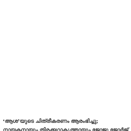
‘ആശ’യുടെ ചിത്രീകരണം ആരംഭിച്ചു;
നായകനായും തിരക്കഥാകൃത്തായും ജോജു ജോർജ്