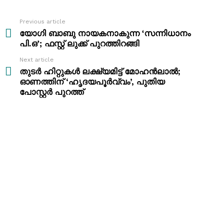
Previous article
See
more
യോഗി ബാബു നായകനാകുന്ന ‘സന്നിധാനം
പി.ഒ’; ഫസ്റ്റ് ലുക്ക് പുറത്തിറങ്ങി
Next article
തുടർ ഹിറ്റുകൾ ലക്ഷ്യമിട്ട് മോഹൻലാൽ;
ഓണത്തിന് ‘ഹൃദയപൂർവ്വം’, പുതിയ
പോസ്റ്റർ പുറത്ത്