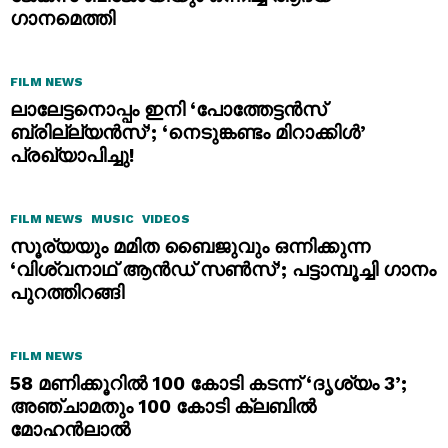
ഗാനമെത്തി
FILM NEWS
ലാലേട്ടനൊപ്പം ഇനി ‘പോത്തേട്ടൻസ്
ബ്രില്ല്യൻസ്’; ‘നെടുങ്കണ്ടം മിറാക്കിൾ’
പ്രഖ്യാപിച്ചു!
FILM NEWS
MUSIC
VIDEOS
സൂര്യയും മമിത ബൈജുവും ഒന്നിക്കുന്ന
‘വിശ്വനാഥ് ആൻഡ് സൺസ്’; പട്ടാമ്പൂച്ചി ഗാനം
പുറത്തിറങ്ങി
FILM NEWS
58 മണിക്കൂറിൽ 100 കോടി കടന്ന് ‘ദൃശ്യം 3’;
അഞ്ചാമതും 100 കോടി ക്ലബിൽ
മോഹൻലാൽ