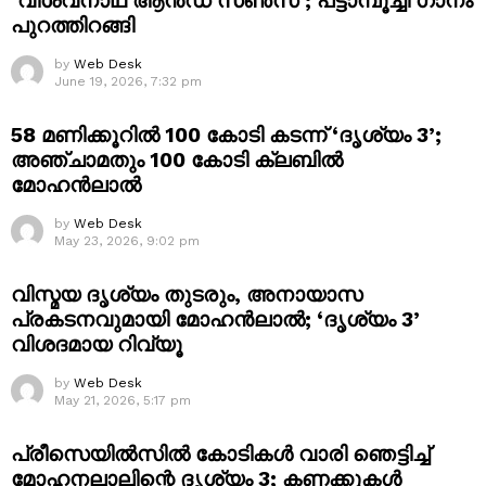
‘വിശ്വനാഥ് ആൻഡ് സൺസ്’; പട്ടാമ്പൂച്ചി ഗാനം
പുറത്തിറങ്ങി
by
Web Desk
June 19, 2026, 7:32 pm
58 മണിക്കൂറിൽ 100 കോടി കടന്ന് ‘ദൃശ്യം 3’;
അഞ്ചാമതും 100 കോടി ക്ലബിൽ
മോഹൻലാൽ
by
Web Desk
May 23, 2026, 9:02 pm
വിസ്മയ ദൃശ്യം തുടരും, അനായാസ
പ്രകടനവുമായി മോഹൻലാൽ; ‘ദൃശ്യം 3’
വിശദമായ റിവ്യൂ
by
Web Desk
May 21, 2026, 5:17 pm
പ്രീസെയിൽസിൽ കോടികൾ വാരി ഞെട്ടിച്ച്
മോഹനലാലിന്റെ ദൃശ്യം 3; കണക്കുകൾ