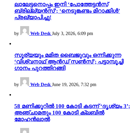
ലാലേട്ടനൊപ്പം ഇനി ‘പോത്തേട്ടൻസ്
ബ്രില്ല്യൻസ്’; ‘നെടുങ്കണ്ടം മിറാക്കിൾ’
പ്രഖ്യാപിച്ചു!
by
Web Desk
July 3, 2026, 6:09 pm
സൂര്യയും മമിത ബൈജുവും ഒന്നിക്കുന്ന
‘വിശ്വനാഥ് ആൻഡ് സൺസ്’; പട്ടാമ്പൂച്ചി
ഗാനം പുറത്തിറങ്ങി
by
Web Desk
June 19, 2026, 7:32 pm
58 മണിക്കൂറിൽ 100 കോടി കടന്ന് ‘ദൃശ്യം 3’;
അഞ്ചാമതും 100 കോടി ക്ലബിൽ
മോഹൻലാൽ