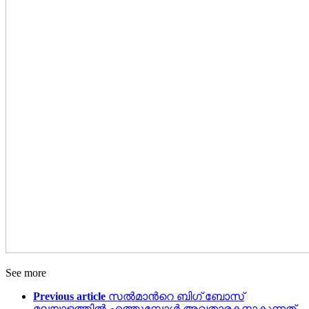
See more
Previous article
സൽമാന്‍റെ ബിഗ് ബോസ്
മലയാളത്തിൽ എത്തുമ്പോൾ അവതാരകനാകുന്നത്