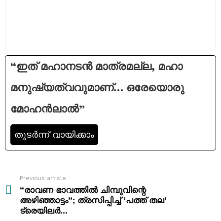
“ഇത് മഹാനടൻ മാത്രമല്ല, മഹാ
മനുഷ്യത്വവുമാണ്… ഒരേയൊരു
മോഹൻലാൽ”
തുടര്‍ന്ന് വായിക്കാം
Previous article
See
more
“രാവണ ഭാവത്തിൽ ചിമ്പുവിന്റെ
അഴിഞ്ഞാട്ടം”; ത്രസിപ്പിച്ച് ‘പത്ത് തല’
ട്രെയിലർ…