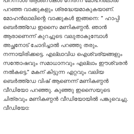
പിറന്നാൾ ആശംസകൾ നേർന്ന് മോഹൻലാൽ
പറഞ്ഞ വാക്കുകളും ശ്രദ്ധേയമാകുകയാണ്.
മോഹൻലാലിന്റെ വാക്കുകൾ ഇങ്ങനെ: ” ഹാപ്പി
ബെർത്ത്ഡേ ഇസൈ മണികണ്ഠൻ. ഞാൻ
ആരാണെന്ന് കുറച്ചൂടെ വലുതാകുമ്പോൾ
അച്ഛനോട് ചോദിച്ചാൽ പറഞ്ഞു തരും.
നന്നായിരിക്കട്ടെ. എല്ലാവിധ ഐശ്വര്യങ്ങളും
സന്തോഷവും സമാധാനവും എല്ലാം ഈശ്വരൻ
നൽകട്ടെ.” മകന് കിട്ടുന്ന ഏറ്റവും വലിയ
ബെർത്ത്ഡേ വിഷ് ആണെന്ന് മണികണ്ഠൻ
വീഡിയോ പറഞ്ഞു. കുഞ്ഞു ഇസൈയുടെ
ചിത്രവും മണികണ്ഠൻ വീഡിയോയിൽ പങ്കുവെച്ചു.
വീഡിയോ: