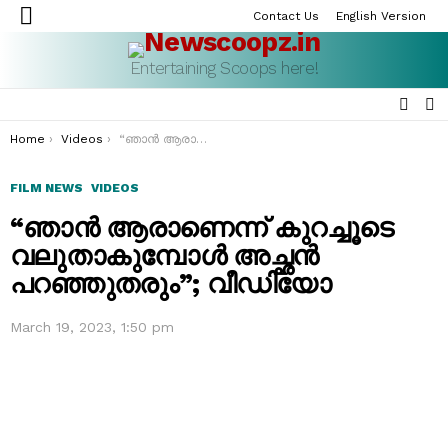
Contact Us
English Version
Menu
Entertaining Scoops here!
SEAR
S
S
You are here:
Home
Videos
“ഞാൻ ആരാണെന്ന് കുറച്ചൂടെ വലുതാകുമ്പോൾ അച്ഛൻ പറഞ്ഞുതരും”; വീഡിയോ
FILM NEWS
VIDEOS
“ഞാൻ ആരാണെന്ന് കുറച്ചൂടെ
വലുതാകുമ്പോൾ അച്ഛൻ
പറഞ്ഞുതരും”; വീഡിയോ
March 19, 2023, 1:50 pm