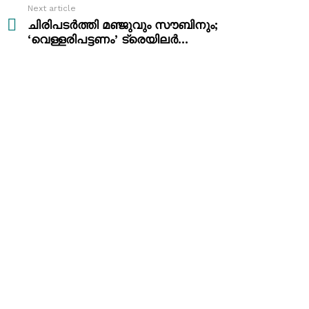
Next article
ചിരിപടർത്തി മഞ്ജുവും സൗബിനും;
‘വെള്ളരിപട്ടണം’ ട്രെയിലർ…