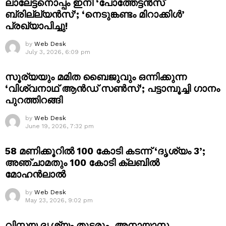
ലാലേട്ടനൊപ്പം ഇനി ‘പോത്തേട്ടൻസ്
ബ്രില്ല്യൻസ്’; ‘നെടുങ്കണ്ടം മിറാക്കിൾ’
പ്രഖ്യാപിച്ചു!
by
Web Desk
July 3, 2026, 6:09 pm
സൂര്യയും മമിത ബൈജുവും ഒന്നിക്കുന്ന
‘വിശ്വനാഥ് ആൻഡ് സൺസ്’; പട്ടാമ്പൂച്ചി ഗാനം
പുറത്തിറങ്ങി
by
Web Desk
June 19, 2026, 7:32 pm
58 മണിക്കൂറിൽ 100 കോടി കടന്ന് ‘ദൃശ്യം 3’;
അഞ്ചാമതും 100 കോടി ക്ലബിൽ
മോഹൻലാൽ
by
Web Desk
May 23, 2026, 9:02 pm
വിസ്മയ ദൃശ്യം തുടരും, അനായാസ