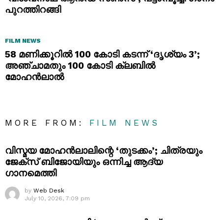
പുറത്തിറങ്ങി
FILM NEWS
58 മണിക്കൂറിൽ 100 കോടി കടന്ന് ‘ദൃശ്യം 3’;
അഞ്ചാമതും 100 കോടി ക്ലബിൽ
മോഹൻലാൽ
MORE FROM:
FILM NEWS
വിസ്മയ മോഹൻലാലിന്റെ ‘തുടക്കം’; ചിത്രയും
ജേക്സ് ബിജോയിയും ഒന്നിച്ച ആദ്യ
ഗാനമെത്തി
by
Web Desk
July 10, 2026, 7:09 pm