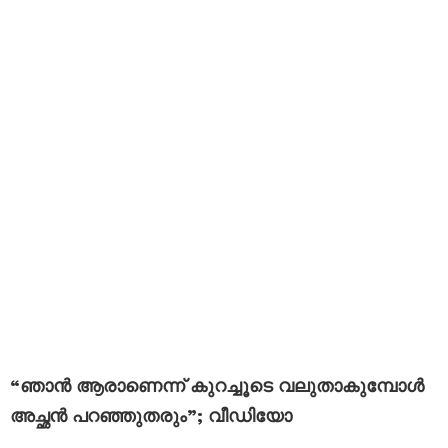
“ഞാൻ ആരാണെന്ന് കുറച്ചൂടെ വലുതാകുമ്പോൾ
അച്ഛൻ പറഞ്ഞുതരും”; വീഡിയോ