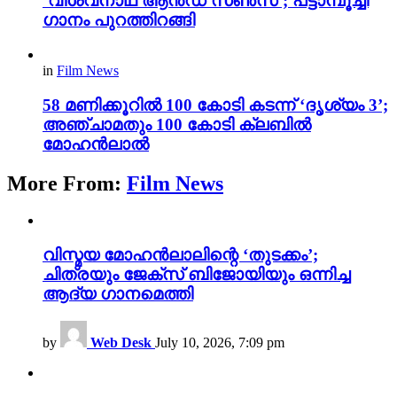
‘വിശ്വനാഥ് ആൻഡ് സൺസ്’; പട്ടാമ്പൂച്ചി
ഗാനം പുറത്തിറങ്ങി
in
Film News
58 മണിക്കൂറിൽ 100 കോടി കടന്ന് ‘ദൃശ്യം 3’;
അഞ്ചാമതും 100 കോടി ക്ലബിൽ
മോഹൻലാൽ
More From:
Film News
വിസ്മയ മോഹൻലാലിന്റെ ‘തുടക്കം’;
ചിത്രയും ജേക്സ് ബിജോയിയും ഒന്നിച്ച
ആദ്യ ഗാനമെത്തി
by
Web Desk
July 10, 2026, 7:09 pm