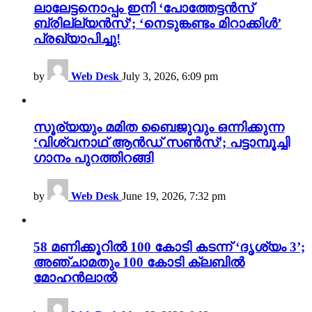
ലാലേട്ടനൊപ്പം ഇനി ‘പോത്തേട്ടൻസ്
ബ്രില്ല്യൻസ്’; ‘നെടുങ്കണ്ടം മിറാക്കിൾ’
പ്രഖ്യാപിച്ചു!
by
Web Desk
July 3, 2026, 6:09 pm
സൂര്യയും മമിത ബൈജുവും ഒന്നിക്കുന്ന
‘വിശ്വനാഥ് ആൻഡ് സൺസ്’; പട്ടാമ്പൂച്ചി
ഗാനം പുറത്തിറങ്ങി
by
Web Desk
June 19, 2026, 7:32 pm
58 മണിക്കൂറിൽ 100 കോടി കടന്ന് ‘ദൃശ്യം 3’;
അഞ്ചാമതും 100 കോടി ക്ലബിൽ
മോഹൻലാൽ