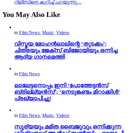
റിലീസിനെ കുറിച്ച് പറയുന്നു…
You May Also Like
in
Film News
,
Music
,
Videos
വിസ്മയ മോഹൻലാലിന്റെ ‘തുടക്കം’;
ചിത്രയും ജേക്സ് ബിജോയിയും ഒന്നിച്ച
ആദ്യ ഗാനമെത്തി
in
Film News
ലാലേട്ടനൊപ്പം ഇനി ‘പോത്തേട്ടൻസ്
ബ്രില്ല്യൻസ്’; ‘നെടുങ്കണ്ടം മിറാക്കിൾ’
പ്രഖ്യാപിച്ചു!
in
Film News
,
Music
,
Videos
സൂര്യയും മമിത ബൈജുവും ഒന്നിക്കുന്ന