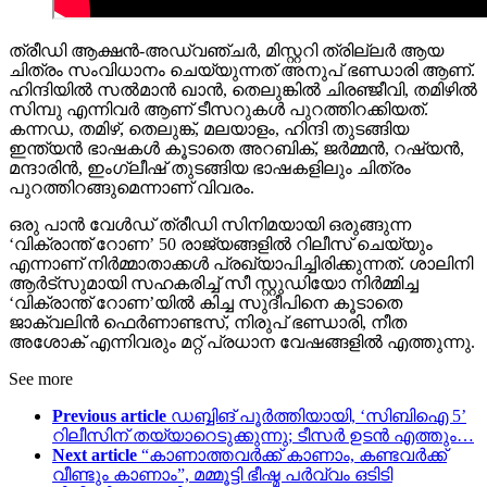
ത്രീഡി ആക്ഷൻ-അഡ്വഞ്ചർ, മിസ്റ്ററി ത്രില്ലർ ആയ
ചിത്രം സംവിധാനം ചെയ്യുന്നത് അനുപ് ഭണ്ഡാരി ആണ്.
ഹിന്ദിയിൽ സൽമാൻ ഖാൻ, തെലുങ്കിൽ ചിരഞ്ജീവി, തമിഴിൽ
സിമ്പു എന്നിവർ ആണ് ടീസറുകൾ പുറത്തിറക്കിയത്.
കന്നഡ, തമിഴ്, തെലുങ്ക്, മലയാളം, ഹിന്ദി തുടങ്ങിയ
ഇന്ത്യന്‍ ഭാഷകള്‍ കൂടാതെ അറബിക്, ജർമ്മൻ, റഷ്യൻ,
മന്ദാരിൻ, ഇംഗ്ലീഷ് തുടങ്ങിയ ഭാഷകളിലും ചിത്രം
പുറത്തിറങ്ങുമെന്നാണ് വിവരം.
ഒരു പാൻ വേൾഡ് ത്രീഡി സിനിമയായി ഒരുങ്ങുന്ന
‘വിക്രാന്ത് റോണ’ 50 രാജ്യങ്ങളില്‍ റിലീസ് ചെയ്യും
എന്നാണ് നിര്‍മ്മാതാക്കള്‍ പ്രഖ്യാപിച്ചിരിക്കുന്നത്. ശാലിനി
ആർട്‌സുമായി സഹകരിച്ച് സീ സ്റ്റുഡിയോ നിർമ്മിച്ച
‘വിക്രാന്ത് റോണ’യിൽ കിച്ച സുദീപിനെ കൂടാതെ
ജാക്വലിൻ ഫെർണാണ്ടസ്, നിരുപ് ഭണ്ഡാരി, നീത
അശോക് എന്നിവരും മറ്റ് പ്രധാന വേഷങ്ങളില്‍ എത്തുന്നു.
See more
Previous article
ഡബ്ബിങ് പൂർത്തിയായി, ‘സിബിഐ 5’
റിലീസിന് തയ്യാറെടുക്കുന്നു; ടീസർ ഉടൻ എത്തും…
Next article
“കാണാത്തവർക്ക് കാണാം, കണ്ടവർക്ക്
വീണ്ടും കാണാം”, മമ്മൂട്ടി ഭീഷ്മ പർവ്വം ഒടിടി