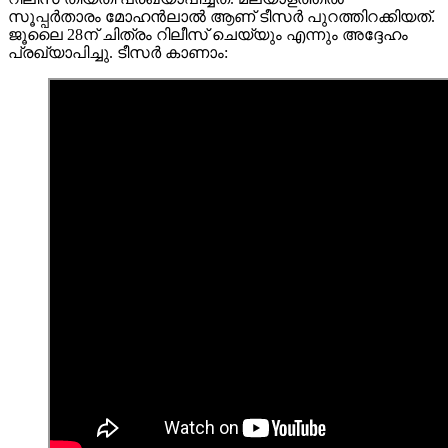
സൂപ്പർതാരം മോഹൻലാൽ ആണ് ടീസർ പുറത്തിറക്കിയത്.
ജൂലൈ 28ന് ചിത്രം റിലീസ് ചെയ്യും എന്നും അദ്ദേഹം
പ്രഖ്യാപിച്ചു. ടീസർ കാണാം: