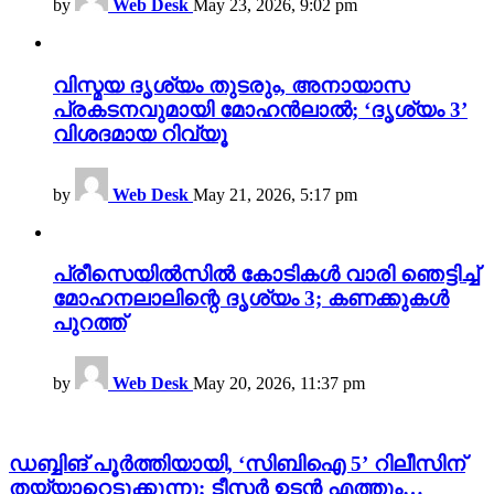
by
Web Desk
May 23, 2026, 9:02 pm
വിസ്മയ ദൃശ്യം തുടരും, അനായാസ
പ്രകടനവുമായി മോഹൻലാൽ; ‘ദൃശ്യം 3’
വിശദമായ റിവ്യൂ
by
Web Desk
May 21, 2026, 5:17 pm
പ്രീസെയിൽസിൽ കോടികൾ വാരി ഞെട്ടിച്ച്
മോഹനലാലിന്റെ ദൃശ്യം 3; കണക്കുകൾ
പുറത്ത്
by
Web Desk
May 20, 2026, 11:37 pm
ഡബ്ബിങ് പൂർത്തിയായി, ‘സിബിഐ 5’ റിലീസിന്
തയ്യാറെടുക്കുന്നു; ടീസർ ഉടൻ എത്തും…