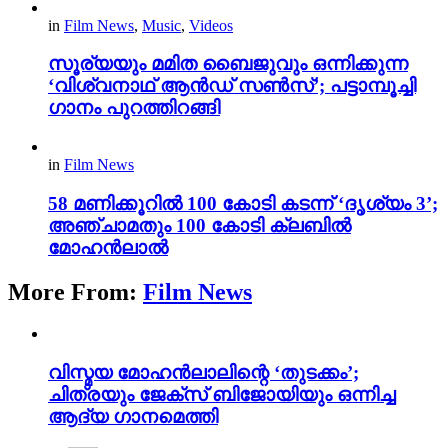
in
Film News
,
Music
,
Videos
സൂര്യയും മമിത ബൈജുവും ഒന്നിക്കുന്ന
‘വിശ്വനാഥ് ആൻഡ് സൺസ്’; പട്ടാമ്പൂച്ചി
ഗാനം പുറത്തിറങ്ങി
in
Film News
58 മണിക്കൂറിൽ 100 കോടി കടന്ന് ‘ദൃശ്യം 3’;
അഞ്ചാമതും 100 കോടി ക്ലബിൽ
മോഹൻലാൽ
More From:
Film News
വിസ്മയ മോഹൻലാലിന്റെ ‘തുടക്കം’;
ചിത്രയും ജേക്സ് ബിജോയിയും ഒന്നിച്ച
ആദ്യ ഗാനമെത്തി