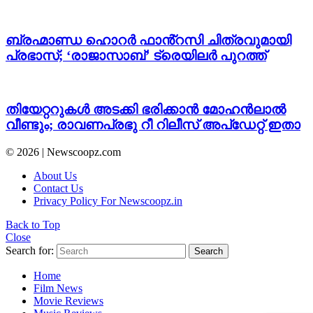
ബ്രഹ്മാണ്ഡ ഹൊറർ ഫാൻ്റസി ചിത്രവുമായി
പ്രഭാസ്; ‘രാജാസാബ്’ ട്രെയിലർ പുറത്ത്
തിയേറ്ററുകൾ അടക്കി ഭരിക്കാൻ മോഹൻലാൽ
വീണ്ടും; രാവണപ്രഭു റീ റിലീസ് അപ്ഡേറ്റ് ഇതാ
© 2026 | Newscoopz.com
About Us
Contact Us
Privacy Policy For Newscoopz.in
Back to Top
Close
Search for:
Search
Home
Film News
Movie Reviews