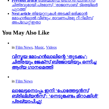
Previous article
ബ്രഹ്മാണ്ഡ ഹൊറർ ഫാൻ്റസി
ചിത്രവുമായി പ്രഭാസ്; ‘രാജാസാബ്’ ട്രെയിലർ
പുറത്ത്
Next article
തിയേറ്ററുകൾ അടക്കി ഭരിക്കാൻ
മോഹൻലാൽ വീണ്ടും; രാവണപ്രഭു റീ റിലീസ്
അപ്ഡേറ്റ് ഇതാ
You May Also Like
in
Film News
,
Music
,
Videos
വിസ്മയ മോഹൻലാലിന്റെ ‘തുടക്കം’;
ചിത്രയും ജേക്സ് ബിജോയിയും ഒന്നിച്ച
ആദ്യ ഗാനമെത്തി
in
Film News
ലാലേട്ടനൊപ്പം ഇനി ‘പോത്തേട്ടൻസ്
ബ്രില്ല്യൻസ്’; ‘നെടുങ്കണ്ടം മിറാക്കിൾ’
പ്രഖ്യാപിച്ചു!