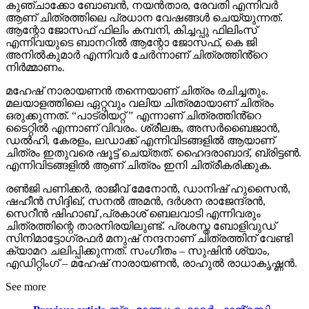
കുഞ്ചാക്കോ ബോബൻ, നയൻ‌താര, രേവതി എന്നിവർ
ആണ് ചിത്രത്തിലെ പ്രധാന വേഷങ്ങൾ ചെയ്യുന്നത്.
ആന്റോ ജോസഫ് ഫിലിം കമ്പനി, കിച്ചപ്പു ഫിലിംസ്
എന്നിവയുടെ ബാനറിൽ ആന്റോ ജോസഫ്, കെ ജി
അനിൽകുമാർ എന്നിവർ ചേർന്നാണ് ചിത്രത്തിൻ്റെ
നിർമ്മാണം.
മഹേഷ് നാരായണൻ തന്നെയാണ് ചിത്രം രചിച്ചതും.
മലയാളത്തിലെ ഏറ്റവും വലിയ ചിത്രമായാണ് ചിത്രം
ഒരുക്കുന്നത്. “പാട്രിയറ്റ് ” എന്നാണ് ചിത്രത്തിൻ്റെ
ടൈറ്റിൽ എന്നാണ് വിവരം. ശ്രീലങ്ക, അസർബൈജാൻ,
ഡൽഹി, കേരളം, ലഡാക്ക് എന്നിവിടങ്ങളിൽ ആയാണ്
ചിത്രം ഇതുവരെ ഷൂട്ട് ചെയ്തത്. ഹൈദരാബാദ്, ബ്രിട്ടൺ.
എന്നിവിടങ്ങളിൽ ആണ് ചിത്രം ഇനി ചിത്രീകരിക്കുക.
രണ്‍ജി പണിക്കര്‍, രാജീവ് മേനോന്‍, ഡാനിഷ് ഹുസൈന്‍,
ഷഹീന്‍ സിദ്ദിഖ്, സനല്‍ അമന്‍, ദര്‍ശന രാജേന്ദ്രന്‍,
സെറീന്‍ ഷിഹാബ് ,പ്രകാശ് ബെലവാടി എന്നിവരും
ചിത്രത്തിന്റെ താരനിരയിലുണ്ട്. പ്രശസ്ത ബോളിവുഡ്
സിനിമാട്ടോഗ്രഫര്‍ മനുഷ് നന്ദനാണ് ചിത്രത്തിന് വേണ്ടി
ക്യാമറ ചലിപ്പിക്കുന്നത്. സംഗീതം – സുഷിൻ ശ്യാം,
എഡിറ്റിംഗ് – മഹേഷ് നാരായണൻ, രാഹുൽ രാധാകൃഷ്ണൻ.
See more