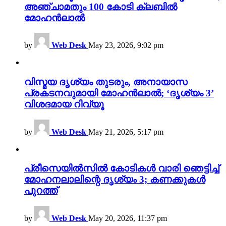
അഞ്ചാമതും 100 കോടി ക്ലബിൽ
മോഹൻലാൽ
by
Web Desk
May 23, 2026, 9:02 pm
വിസ്മയ ദൃശ്യം തുടരും, അനായാസ
പ്രകടനവുമായി മോഹൻലാൽ; ‘ദൃശ്യം 3’
വിശദമായ റിവ്യൂ
by
Web Desk
May 21, 2026, 5:17 pm
പ്രീസെയിൽസിൽ കോടികൾ വാരി ഞെട്ടിച്ച്
മോഹനലാലിന്റെ ദൃശ്യം 3; കണക്കുകൾ
പുറത്ത്
by
Web Desk
May 20, 2026, 11:37 pm