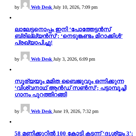
by
Web Desk
July 10, 2026, 7:09 pm
ലാലേട്ടനൊപ്പം ഇനി ‘പോത്തേട്ടൻസ്
ബ്രില്ല്യൻസ്’; ‘നെടുങ്കണ്ടം മിറാക്കിൾ’
പ്രഖ്യാപിച്ചു!
by
Web Desk
July 3, 2026, 6:09 pm
സൂര്യയും മമിത ബൈജുവും ഒന്നിക്കുന്ന
‘വിശ്വനാഥ് ആൻഡ് സൺസ്’; പട്ടാമ്പൂച്ചി
ഗാനം പുറത്തിറങ്ങി
by
Web Desk
June 19, 2026, 7:32 pm
58 മണിക്കൂറിൽ 100 കോടി കടന്ന് ‘ദൃശ്യം 3’;