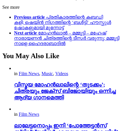
See more
Previous article
പ്രതികാരത്തിന്റെ കബഡി
കളി; ഷെയിൻ നിഗത്തിന്റെ ‘ബൾട്ടി’ ഹൗസ്ഫുൾ
ഷോകളുമായി മുന്നോട്ട്
Next article
മോഹൻലാൽ – മമ്മൂട്ടി – മഹേഷ്
നാരായണൻ ചിത്രത്തിന്റെ ടീസർ വരുന്നു; മമ്മൂട്ടി
നാളെ ഹൈദരാബാദിൽ
You May Also Like
in
Film News
,
Music
,
Videos
വിസ്മയ മോഹൻലാലിന്റെ ‘തുടക്കം’;
ചിത്രയും ജേക്സ് ബിജോയിയും ഒന്നിച്ച
ആദ്യ ഗാനമെത്തി
in
Film News
ലാലേട്ടനൊപ്പം ഇനി ‘പോത്തേട്ടൻസ്