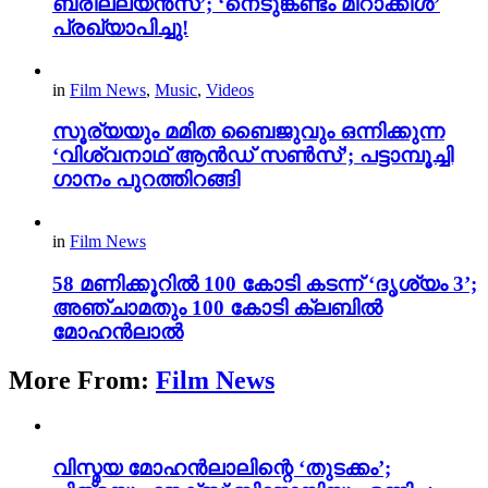
ബ്രില്ല്യൻസ്’; ‘നെടുങ്കണ്ടം മിറാക്കിൾ’
പ്രഖ്യാപിച്ചു!
in
Film News
,
Music
,
Videos
സൂര്യയും മമിത ബൈജുവും ഒന്നിക്കുന്ന
‘വിശ്വനാഥ് ആൻഡ് സൺസ്’; പട്ടാമ്പൂച്ചി
ഗാനം പുറത്തിറങ്ങി
in
Film News
58 മണിക്കൂറിൽ 100 കോടി കടന്ന് ‘ദൃശ്യം 3’;
അഞ്ചാമതും 100 കോടി ക്ലബിൽ
മോഹൻലാൽ
More From:
Film News
വിസ്മയ മോഹൻലാലിന്റെ ‘തുടക്കം’;