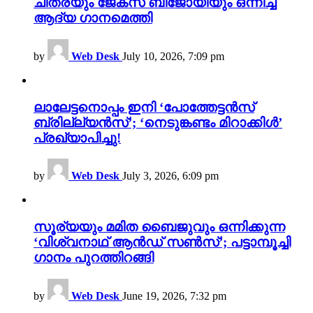
ചിത്രയും ജേക്സ് ബിജോയിയും ഒന്നിച്ച
ആദ്യ ഗാനമെത്തി
by
Web Desk
July 10, 2026, 7:09 pm
ലാലേട്ടനൊപ്പം ഇനി ‘പോത്തേട്ടൻസ്
ബ്രില്ല്യൻസ്’; ‘നെടുങ്കണ്ടം മിറാക്കിൾ’
പ്രഖ്യാപിച്ചു!
by
Web Desk
July 3, 2026, 6:09 pm
സൂര്യയും മമിത ബൈജുവും ഒന്നിക്കുന്ന
‘വിശ്വനാഥ് ആൻഡ് സൺസ്’; പട്ടാമ്പൂച്ചി
ഗാനം പുറത്തിറങ്ങി
by
Web Desk
June 19, 2026, 7:32 pm