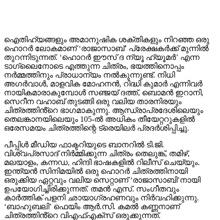
ഐതിഹ്യങ്ങളും അമാനുഷിക ശക്തികളും നിറഞ്ഞ ഒരു
ഹൊറർ ലോകമാണ് ‘രാജാസാബ്’ പ്രേക്ഷകർക്ക് മുന്നിൽ
തുറന്നിടുന്നത്. ‘ഹൊറർ ഈസ് ദ ന്യൂ ഹ്യൂമർ’ എന്ന
ടാഗ്‌ലൈനോടെ എത്തുന്ന ചിത്രം, ഭയത്തിനൊപ്പം
നർമ്മത്തിനും പ്രാധാന്യം നൽകുന്നുണ്ട്. നിധി
അഗർവാൾ, മാളവിക മോഹനൻ, റിദ്ധി കുമാർ എന്നിവർ
നായികമാരാകുമ്പോൾ സഞ്ജയ് ദത്ത്, ബൊമൻ ഇറാനി,
സെറീന വഹാബ് തുടങ്ങി ഒരു വലിയ താരനിരയും
ചിത്രത്തിൻ്റെ ഭാഗമാകുന്നു. ആന്ധ്രാപ്രദേശിലെയും
തെലങ്കാനയിലെയും 105-ൽ അധികം തീയേറ്ററുകളിൽ
ഒരേസമയം ചിത്രത്തിന്റെ ട്രെയിലർ പ്രദർശിപ്പിച്ചു.
പീപ്പിൾ മീഡിയ ഫാക്ടറിയുടെ ബാനറിൽ ടി.ജി.
വിശ്വപ്രസാദ് നിർമ്മിക്കുന്ന ചിത്രം തെലുങ്ക്, തമിഴ്,
മലയാളം, കന്നഡ, ഹിന്ദി ഭാഷകളിൽ റിലീസ് ചെയ്യും.
ഇന്ത്യൻ സിനിമയിൽ ഒരു ഹൊറർ ചിത്രത്തിനായി
ഒരുക്കിയ ഏറ്റവും വലിയ സെറ്റാണ് ‘രാജാസാബി’നായി
ഉപയോഗിച്ചിരിക്കുന്നത്. തമൻ എസ്. സംഗീതവും
കാർത്തിക് പളനി ഛായാഗ്രഹണവും നിർവഹിക്കുന്നു.
‘ബാഹുബലി’ ഫെയിം ആർ.സി. കമൽ കണ്ണനാണ്
ചിത്രത്തിൻ്റെ വിഎഫ്എക്സ് ഒരുക്കുന്നത്.