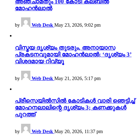
അഞ്ചാമതും 100 കോടി ക്ലബിൽ
മോഹൻലാൽ
by
Web Desk
May 23, 2026, 9:02 pm
വിസ്മയ ദൃശ്യം തുടരും, അനായാസ
പ്രകടനവുമായി മോഹൻലാൽ; ‘ദൃശ്യം 3’
വിശദമായ റിവ്യൂ
by
Web Desk
May 21, 2026, 5:17 pm
പ്രീസെയിൽസിൽ കോടികൾ വാരി ഞെട്ടിച്ച്
മോഹനലാലിന്റെ ദൃശ്യം 3; കണക്കുകൾ
പുറത്ത്
by
Web Desk
May 20, 2026, 11:37 pm