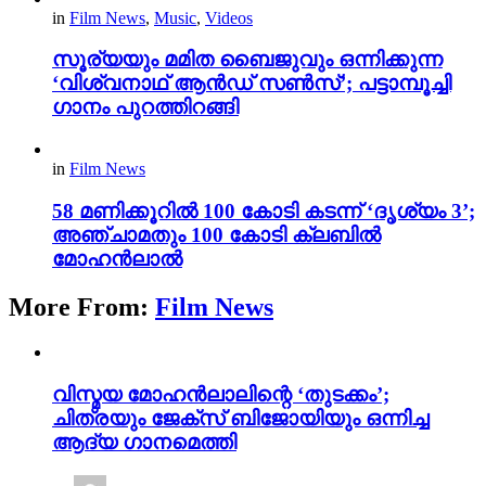
in
Film News
,
Music
,
Videos
സൂര്യയും മമിത ബൈജുവും ഒന്നിക്കുന്ന
‘വിശ്വനാഥ് ആൻഡ് സൺസ്’; പട്ടാമ്പൂച്ചി
ഗാനം പുറത്തിറങ്ങി
in
Film News
58 മണിക്കൂറിൽ 100 കോടി കടന്ന് ‘ദൃശ്യം 3’;
അഞ്ചാമതും 100 കോടി ക്ലബിൽ
മോഹൻലാൽ
More From:
Film News
വിസ്മയ മോഹൻലാലിന്റെ ‘തുടക്കം’;
ചിത്രയും ജേക്സ് ബിജോയിയും ഒന്നിച്ച
ആദ്യ ഗാനമെത്തി