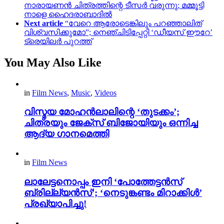
നാരായണൻ ചിത്രത്തിന്റെ ടീസർ വരുന്നു; മമ്മൂട്ടി
നാളെ ഹൈദരാബാദിൽ
Next article
“വേറെ ആരോടെങ്കിലും പറഞ്ഞാലിത്
വിശ്വസിക്കുമോ”; നെഞ്ചിടിപ്പേറ്റി ‘ഡീയസ് ഈറേ’
ട്രെയിലർ പുറത്ത്
You May Also Like
in
Film News
,
Music
,
Videos
വിസ്മയ മോഹൻലാലിന്റെ ‘തുടക്കം’;
ചിത്രയും ജേക്സ് ബിജോയിയും ഒന്നിച്ച
ആദ്യ ഗാനമെത്തി
in
Film News
ലാലേട്ടനൊപ്പം ഇനി ‘പോത്തേട്ടൻസ്
ബ്രില്ല്യൻസ്’; ‘നെടുങ്കണ്ടം മിറാക്കിൾ’
പ്രഖ്യാപിച്ചു!