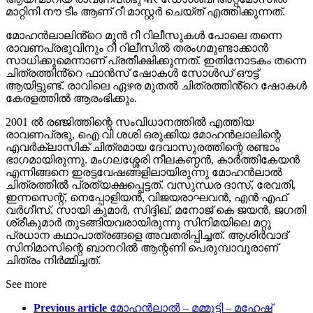
മാറ്റിനി നൗ ടീം ആണ് റീ മാസ്റ്റർ ചെയ്ത് എത്തിക്കുന്നത്.
മോഹൻലാലിൻ്റെ മുൻ റീ റിലീസുകൾ പോലെ തന്നെ
രാവണപ്രഭുവിനും റീ റിലീസിൽ തരംഗമുണ്ടാക്കാൻ
സാധിക്കുമെന്നാണ് പ്രതീക്ഷിക്കുന്നത്. ഇതിനോടകം തന്നെ
ചിത്രത്തിൻ്റെ ഫാൻസ് ഷോകൾ സോൾഡ് ഔട്ട്
ആയിട്ടുണ്ട്. രാവിലെ ഏഴര മുതൽ ചിത്രത്തിൻ്റെ ഷോകൾ
കേരളത്തിൽ ആരംഭിക്കും.
2001 ൽ രഞ്ജിത്തിന്റെ സംവിധാനത്തിൽ എത്തിയ
രാവണപ്രഭു, ഐ വി ശശി ഒരുക്കിയ മോഹൻലാലിന്റെ
എവർക്ലാസിക് ചിത്രമായ ദേവാസുരത്തിന്റെ രണ്ടാം
ഭാഗമായിരുന്നു. മംഗലശ്ശേരി നീലകണ്ഠൻ, കാർത്തികേയൻ
എന്നിങ്ങനെ ഇരട്ടവേഷങ്ങളിലായിരുന്നു മോഹൻലാൽ
ചിത്രത്തിൽ പ്രത്യക്ഷപ്പെട്ടത്. വസുന്ധര ദാസ്, രേവതി,
ഇന്നസെന്റ്, നെപ്പോളിയൻ, വിജയരാഘവൻ, എൻ എഫ്
വർഗീസ്, സായി കുമാർ, സിദ്ദിഖ്, മനോജ് കെ ജയൻ, ജഗതി
ശ്രീകുമാർ തുടങ്ങിയവരായിരുന്നു സിനിമയിലെ മറ്റു
പ്രധാന കഥാപാത്രങ്ങളെ അവതരിപ്പിച്ചത്. ആശിർവാദ്
സിനിമാസിന്റെ ബാനറിൽ ആന്റണി പെരുമ്പാവൂരാണ്
ചിത്രം നിർമ്മിച്ചത്.
See more
Previous article
മോഹൻലാൽ – മമ്മൂട്ടി – മഹേഷ്