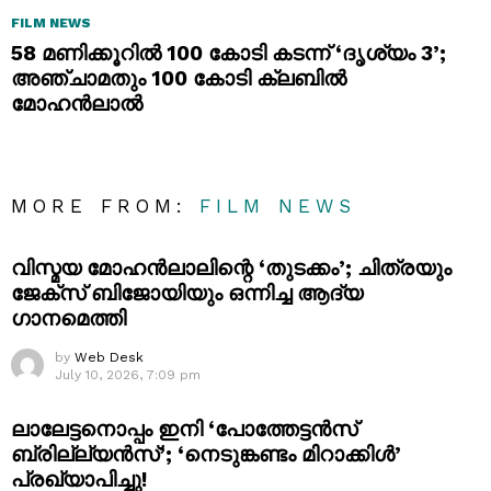
FILM NEWS
58 മണിക്കൂറിൽ 100 കോടി കടന്ന് ‘ദൃശ്യം 3’;
അഞ്ചാമതും 100 കോടി ക്ലബിൽ
മോഹൻലാൽ
MORE FROM:
FILM NEWS
വിസ്മയ മോഹൻലാലിന്റെ ‘തുടക്കം’; ചിത്രയും
ജേക്സ് ബിജോയിയും ഒന്നിച്ച ആദ്യ
ഗാനമെത്തി
by
Web Desk
July 10, 2026, 7:09 pm
ലാലേട്ടനൊപ്പം ഇനി ‘പോത്തേട്ടൻസ്
ബ്രില്ല്യൻസ്’; ‘നെടുങ്കണ്ടം മിറാക്കിൾ’
പ്രഖ്യാപിച്ചു!