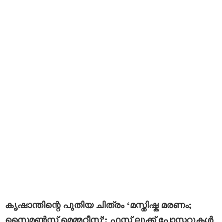
കൃഷാന്തിന്റെ പുതിയ ചിത്രം ‘മസ്തിഷ്ക മരണം;
സൈമൺസ് മെമ്മറീസ്’; ഫസ്റ്റ് ലുക്ക് പോസ്റ്ററുകൾ