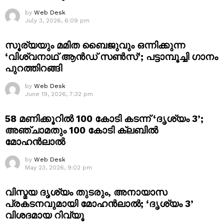
by
Web Desk
July 3, 2026, 6:09 pm
സൂര്യയും മമിത ബൈജുവും ഒന്നിക്കുന്ന
‘വിശ്വനാഥ് ആൻഡ് സൺസ്’; പട്ടാമ്പൂച്ചി ഗാനം
പുറത്തിറങ്ങി
by
Web Desk
June 19, 2026, 7:32 pm
58 മണിക്കൂറിൽ 100 കോടി കടന്ന് ‘ദൃശ്യം 3’;
അഞ്ചാമതും 100 കോടി ക്ലബിൽ
മോഹൻലാൽ
by
Web Desk
May 23, 2026, 9:02 pm
വിസ്മയ ദൃശ്യം തുടരും, അനായാസ
പ്രകടനവുമായി മോഹൻലാൽ; ‘ദൃശ്യം 3’
വിശദമായ റിവ്യൂ