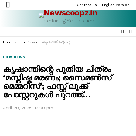
Contact Us
English Version
Menu
Entertaining Scoops here!
SEAR
S
S
You are here:
Home
Film News
കൃഷാന്തിന്റെ പുതിയ ചിത്രം ‘മസ്തിഷ്ക മരണം; സൈമൺസ് മെമ്മറീസ്’; ഫസ്റ്റ് ലുക്ക് പോസ്റ്ററുകൾ പുറത്ത്…
FILM NEWS
കൃഷാന്തിന്റെ പുതിയ ചിത്രം
‘മസ്തിഷ്ക മരണം; സൈമൺസ്
മെമ്മറീസ്’; ഫസ്റ്റ് ലുക്ക്
പോസ്റ്ററുകൾ പുറത്ത്…
April 20, 2025, 12:00 pm