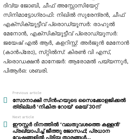
ദിവ്യ ജോബി, ചീഫ് അസ്സോസിയേറ്റ്
സിനിമാട്ടോഗ്രാഫി: നിഖിൽ സുരേന്ദ്രൻ, ചീഫ്
എക്സിക്യൂട്ടീവ് പ്രൊഡ്യൂസർ: രാഹുൽ
മേനോൻ, എക്സിക്യൂട്ടീവ് പ്രൊഡ്യൂസർ:
ജയേഷ് എൽ ആർ, കളറിസ്റ്റ്: അർജുൻ മേനോൻ
(കാൻപ്രോ), സ്‌റ്റിൽസ്: കിരൺ വി എസ്,
പ്രൊഡക്ഷൻ മാനേജർ: ആരോമൽ പയ്യന്നുർ,
പിആർഒ: ശബരി.
Previous article
See
more
സോനാക്ഷി സിൻഹയുടെ സൈക്കോളജിക്കൽ
ത്രില്ലർ ‘നികിത റോയ്’ മെയ് 30ന്
Next article
ഈസ്റ്റർ ദിനത്തിൽ ‘വലതുവശത്തെ കള്ളൻ’
പ്രഖ്യാപിച്ച് ജീത്തു ജോസഫ്; പ്രധാന
വേഷങ്ങളിൽ പ്രിയ താരങ്ങൾ…