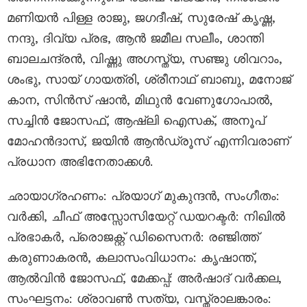
മണിയൻ പിള്ള രാജു, ജഗദീഷ്, സുരേഷ് കൃഷ്ണ,
നന്ദു, ദിവ്യ പ്രഭ, ആൻ ജമീല സലീം, ശാന്തി
ബാലചന്ദ്രൻ, വിഷ്ണു അഗസ്ത്യ, സഞ്ജു ശിവറാം,
ശംഭു, സായ് ഗായത്രി, ശ്രീനാഥ് ബാബു, മനോജ്
കാന, സിൻസ് ഷാൻ, മിഥുൻ വേണുഗോപാൽ,
സച്ചിൻ ജോസഫ്, ആഷ്‌ലി ഐസക്, അനൂപ്
മോഹൻദാസ്, ജയിൻ ആൻഡ്രൂസ് എന്നിവരാണ്
പ്രധാന അഭിനേതാക്കൾ.
ഛായാഗ്രഹണം: പ്രയാഗ് മുകുന്ദൻ, സംഗീതം:
വർക്കി, ചീഫ് അസ്സോസിയേറ്റ് ഡയറക്ടർ: നിഖിൽ
പ്രഭാകർ, പ്രൊജക്റ്റ് ഡിസൈനർ: രഞ്ജിത്ത്
കരുണാകരൻ, കലാസംവിധാനം: കൃഷാന്ത്‌,
ആൽവിൻ ജോസഫ്, മേക്കപ്പ്: അർഷാദ് വർക്കല,
സംഘട്ടനം: ശ്രാവൺ സത്യ, വസ്ത്രാലങ്കാരം: