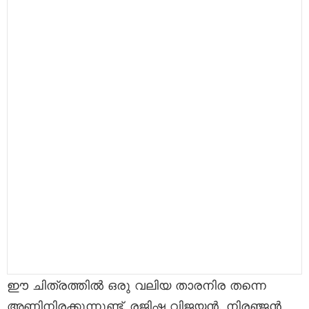
ഈ ചിത്രത്തിൽ ഒരു വലിയ താരനിര തന്നെ
അണിനിരക്കുന്നുണ്ട്. രജിഷ വിജയൻ, നിരഞ്ജൻ