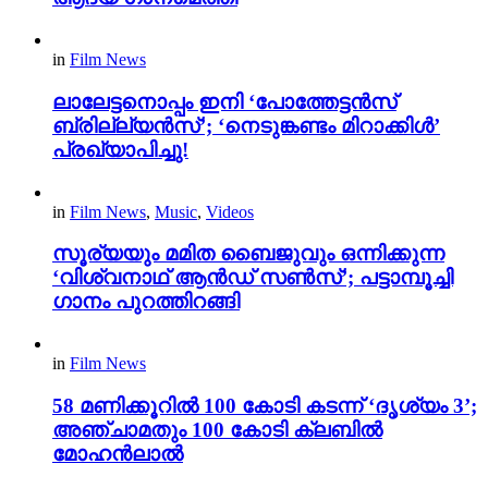
in
Film News
ലാലേട്ടനൊപ്പം ഇനി ‘പോത്തേട്ടൻസ്
ബ്രില്ല്യൻസ്’; ‘നെടുങ്കണ്ടം മിറാക്കിൾ’
പ്രഖ്യാപിച്ചു!
in
Film News
,
Music
,
Videos
സൂര്യയും മമിത ബൈജുവും ഒന്നിക്കുന്ന
‘വിശ്വനാഥ് ആൻഡ് സൺസ്’; പട്ടാമ്പൂച്ചി
ഗാനം പുറത്തിറങ്ങി
in
Film News
58 മണിക്കൂറിൽ 100 കോടി കടന്ന് ‘ദൃശ്യം 3’;
അഞ്ചാമതും 100 കോടി ക്ലബിൽ
മോഹൻലാൽ