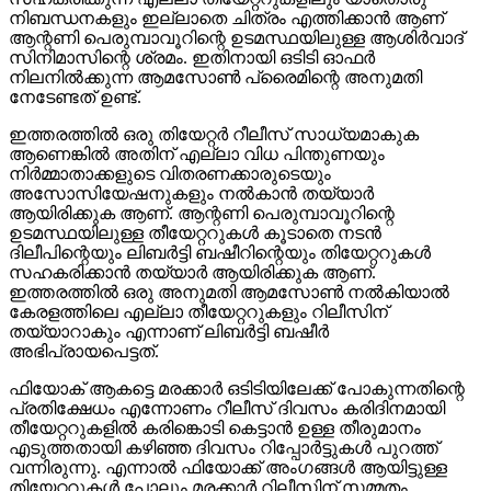
നിബന്ധനകളും ഇല്ലാതെ ചിത്രം എത്തിക്കാൻ ആണ്
ആന്റണി പെരുമ്പാവൂറിന്റെ ഉടമസ്ഥയിലുള്ള ആശിർവാദ്
സിനിമാസിന്റെ ശ്രമം. ഇതിനായി ഒടിടി ഓഫർ
നിലനിൽക്കുന്ന ആമസോൺ പ്രൈമിന്റെ അനുമതി
നേടേണ്ടത് ഉണ്ട്.
ഇത്തരത്തിൽ ഒരു തിയേറ്റർ റീലീസ് സാധ്യമാകുക
ആണെങ്കിൽ അതിന് എല്ലാ വിധ പിന്തുണയും
നിർമ്മാതാക്കളുടെ വിതരണക്കാരുടെയും
അസോസിയേഷനുകളും നൽകാൻ തയ്യാർ
ആയിരിക്കുക ആണ്. ആന്റണി പെരുമ്പാവൂറിന്റെ
ഉടമസ്ഥയിലുള്ള തീയേറ്ററുകൾ കൂടാതെ നടൻ
ദിലീപിന്റെയും ലിബർട്ടി ബഷീറിന്റെയും തിയേറ്ററുകൾ
സഹകരിക്കാൻ തയ്യാർ ആയിരിക്കുക ആണ്.
ഇത്തരത്തിൽ ഒരു അനുമതി ആമസോൺ നൽകിയാൽ
കേരളത്തിലെ എല്ലാ തീയേറ്ററുകളും റിലീസിന്
തയ്യാറാകും എന്നാണ് ലിബർട്ടി ബഷീർ
അഭിപ്രായപെട്ടത്.
ഫിയോക് ആകട്ടെ മരക്കാർ ഒടിടിയിലേക്ക് പോകുന്നതിന്റെ
പ്രതിക്ഷേധം എന്നോണം റീലീസ് ദിവസം കരിദിനമായി
തീയേറ്ററുകളിൽ കരിങ്കൊടി കെട്ടാൻ ഉള്ള തീരുമാനം
എടുത്തതായി കഴിഞ്ഞ ദിവസം റിപ്പോർട്ടുകൾ പുറത്ത്
വന്നിരുന്നു. എന്നാൽ ഫിയോക്ക് അംഗങ്ങൾ ആയിട്ടുള്ള
തിയേറ്ററുകൾ പോലും മരക്കാർ റിലീസിന് സമ്മതം