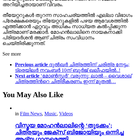
അറിയിച്ചതായാണ് വിവരം.
തീയേറ്ററുകൾ തുറന്ന സാഹചര്യത്തിൽ എല്ലാ വിഭാഗം
പ്രേക്ഷകരെയും തിയേറ്ററുകളിൽ പഴയ ആവേശത്തിൽ
എത്തിക്കാൻ ഏറ്റവും അധികം സാധ്യത കൽപ്പിക്കുന്ന
ചിത്രമാണ് മരക്കാർ. മോഹൻലാലിനെ നായകനാക്കി
പ്രിയദർശൻ ആണ് ചിത്രം സംവിധാനം
ചെയ്തിരിക്കുന്നത്.
See more
Previous article
ദുൽഖർ ചിത്രത്തിന് ചരിത്ര നേട്ടം;
ട്രെയിലർ നവംബർ 10ന് ബുർജ് ഖലീഫയിൽ..!
Next article
‘മോൺസ്റ്റർ’ വരുന്നു; ലാൽ – വൈശാഖ്
ചിത്രത്തിന്‍റെ ചിത്രീകരണം ഇന്ന് മുതൽ…
You May Also Like
in
Film News
,
Music
,
Videos
വിസ്മയ മോഹൻലാലിന്റെ ‘തുടക്കം’;
ചിത്രയും ജേക്സ് ബിജോയിയും ഒന്നിച്ച
ആദ്യ ഗാനമെത്തി