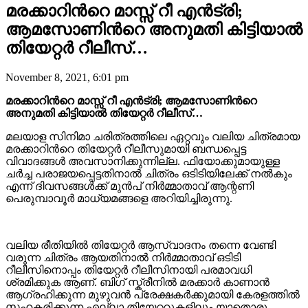
മരക്കാറിന്‍റെ മാസ്സ് റീ എന്‍ട്രി;
ആമസോണിന്‍റെ അനുമതി കിട്ടിയാൽ
തിയേറ്റർ റീലീസ്…
November 8, 2021, 6:01 pm
മരക്കാറിന്‍റെ മാസ്സ് റീ എന്‍ട്രി; ആമസോണിന്‍റെ
അനുമതി കിട്ടിയാൽ തിയേറ്റർ റീലീസ്…
മലയാള സിനിമാ ചരിത്രത്തിലെ ഏറ്റവും വലിയ ചിത്രമായ
മരക്കാറിന്‍റെ തിയേറ്റർ റീലീസുമായി ബന്ധപ്പെട്ട
വിവാദങ്ങൾ അവസാനിക്കുന്നില്ല. ഫിയോക്കുമായുള്ള
ചർച്ച പരാജയപ്പെട്ടതിനാൽ ചിത്രം ഒടിടിയിലേക്ക് നൽകും
എന്ന് ദിവസങ്ങൾക്ക് മുൻപ് നിർമ്മാതാവ് ആന്റണി
പെരുമ്പാവൂർ മാധ്യമങ്ങളെ അറിയിച്ചിരുന്നു.
വലിയ രീതിയിൽ തിയേറ്റർ ആസ്വാദനം തന്നെ വേണ്ടി
വരുന്ന ചിത്രം ആയതിനാൽ നിർമ്മാതാവ് ഒടിടി
റീലീസിനൊപ്പം തിയേറ്റർ റീലീസിനായി പരമാവധി
ശ്രമിക്കുക ആണ്. ബിഗ് സ്ക്രീനിൽ മരക്കാർ കാണാൻ
ആഗ്രഹിക്കുന്ന മുഴുവൻ പ്രേക്ഷകർക്കുമായി കേരളത്തിൽ
സഹകരിക്കുന്ന എല്ലാ തിയേറ്ററുകളിലും യാതൊരു