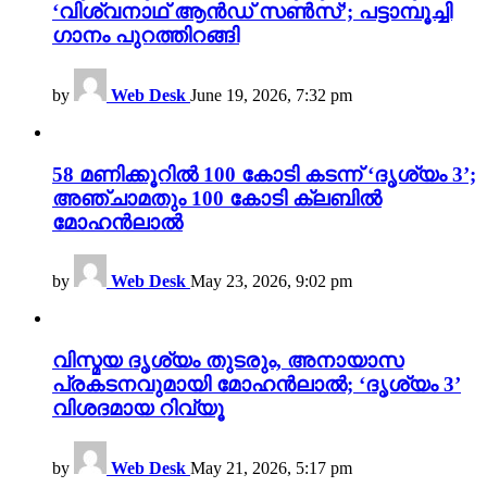
‘വിശ്വനാഥ് ആൻഡ് സൺസ്’; പട്ടാമ്പൂച്ചി
ഗാനം പുറത്തിറങ്ങി
by
Web Desk
June 19, 2026, 7:32 pm
58 മണിക്കൂറിൽ 100 കോടി കടന്ന് ‘ദൃശ്യം 3’;
അഞ്ചാമതും 100 കോടി ക്ലബിൽ
മോഹൻലാൽ
by
Web Desk
May 23, 2026, 9:02 pm
വിസ്മയ ദൃശ്യം തുടരും, അനായാസ
പ്രകടനവുമായി മോഹൻലാൽ; ‘ദൃശ്യം 3’
വിശദമായ റിവ്യൂ
by
Web Desk
May 21, 2026, 5:17 pm