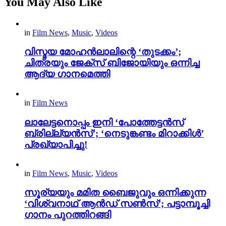
You May Also Like
in
Film News
,
Music
,
Videos
വിസ്മയ മോഹൻലാലിന്റെ ‘തുടക്കം’;
ചിത്രയും ജേക്സ് ബിജോയിയും ഒന്നിച്ച
ആദ്യ ഗാനമെത്തി
in
Film News
ലാലേട്ടനൊപ്പം ഇനി ‘പോത്തേട്ടൻസ്
ബ്രില്ല്യൻസ്’; ‘നെടുങ്കണ്ടം മിറാക്കിൾ’
പ്രഖ്യാപിച്ചു!
in
Film News
,
Music
,
Videos
സൂര്യയും മമിത ബൈജുവും ഒന്നിക്കുന്ന
‘വിശ്വനാഥ് ആൻഡ് സൺസ്’; പട്ടാമ്പൂച്ചി
ഗാനം പുറത്തിറങ്ങി