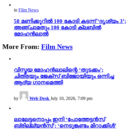
in
Film News
58 മണിക്കൂറിൽ 100 കോടി കടന്ന് ‘ദൃശ്യം 3’;
അഞ്ചാമതും 100 കോടി ക്ലബിൽ
മോഹൻലാൽ
More From:
Film News
വിസ്മയ മോഹൻലാലിന്റെ ‘തുടക്കം’;
ചിത്രയും ജേക്സ് ബിജോയിയും ഒന്നിച്ച
ആദ്യ ഗാനമെത്തി
by
Web Desk
July 10, 2026, 7:09 pm
ലാലേട്ടനൊപ്പം ഇനി ‘പോത്തേട്ടൻസ്
ബ്രില്ല്യൻസ്’; ‘നെടുങ്കണ്ടം മിറാക്കിൾ’