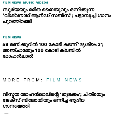
FILM NEWS
MUSIC
VIDEOS
സൂര്യയും മമിത ബൈജുവും ഒന്നിക്കുന്ന
‘വിശ്വനാഥ് ആൻഡ് സൺസ്’; പട്ടാമ്പൂച്ചി ഗാനം
പുറത്തിറങ്ങി
FILM NEWS
58 മണിക്കൂറിൽ 100 കോടി കടന്ന് ‘ദൃശ്യം 3’;
അഞ്ചാമതും 100 കോടി ക്ലബിൽ
മോഹൻലാൽ
MORE FROM:
FILM NEWS
വിസ്മയ മോഹൻലാലിന്റെ ‘തുടക്കം’; ചിത്രയും
ജേക്സ് ബിജോയിയും ഒന്നിച്ച ആദ്യ
ഗാനമെത്തി