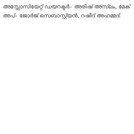
അസ്സോസിയേറ്റ് ഡയറക്ടർ- അരിഷ് അസ്‌ലം, മേക്
അപ്- ജോർജ്‌ സെബാസ്റ്റ്യൻ, റഷീദ് അഹമ്മദ്.