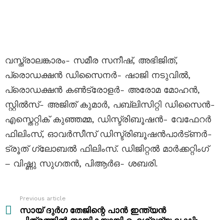
വസ്ത്രാലങ്കാരം- സമീര സനീഷ്, അഭിജിത്,
പ്രൊഡക്ഷൻ ഡിസൈനർ- ഷാജി നടുവിൽ,
പ്രൊഡക്ഷൻ കൺട്രോളർ- അരോമ മോഹൻ,
സ്റ്റിൽസ്- അജിത് കുമാർ, പബ്ലിസിറ്റി ഡിസൈൻ-
എസ്തെറ്റിക് കുഞ്ഞമ്മ, ഡിസ്ട്രിബൂഷൻ- വേഫേറർ
ഫിലിംസ്, ഓവർസീസ് ഡിസ്ട്രിബൂഷൻപാർട്ണർ-
ട്രൂത് ഗ്ലോബൽ ഫിലിംസ്. ഡിജിറ്റൽ മാർക്കറ്റിംഗ്
– വിഷ്ണു സുഗതൻ, പിആർഒ- ശബരി.
Previous article
See
more
സായ് ദുർഗ തേജിന്റെ പാൻ ഇന്ത്യൻ