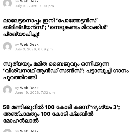
by
Web Desk
July 10, 2026, 7:09 pm
ലാലേട്ടനൊപ്പം ഇനി ‘പോത്തേട്ടൻസ്
ബ്രില്ല്യൻസ്’; ‘നെടുങ്കണ്ടം മിറാക്കിൾ’
പ്രഖ്യാപിച്ചു!
by
Web Desk
July 3, 2026, 6:09 pm
സൂര്യയും മമിത ബൈജുവും ഒന്നിക്കുന്ന
‘വിശ്വനാഥ് ആൻഡ് സൺസ്’; പട്ടാമ്പൂച്ചി ഗാനം
പുറത്തിറങ്ങി
by
Web Desk
June 19, 2026, 7:32 pm
58 മണിക്കൂറിൽ 100 കോടി കടന്ന് ‘ദൃശ്യം 3’;
അഞ്ചാമതും 100 കോടി ക്ലബിൽ
മോഹൻലാൽ
by
Web Desk