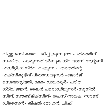
വിഷ്ണു ദേവ് കാമറ ചലിപ്പിക്കുന്ന ഈ ചിത്രത്തിന്
സംഗീതം പകരുന്നത് ദർബുക ശിവയാണ്. ആന്റണി
എഡിറ്റിംഗ് നിർവഹിക്കുന്ന ചിത്രത്തിന്റെ
എക്സികുട്ടീവ് പ്രൊഡ്യൂസർ -ജോർജ്
സെബാസ്റ്റ്യൻ, കോ- ഡയറക്ടർ- പ്രീതി
ശ്രീവിജയൻ, ലൈൻ പ്രൊഡ്യൂസർ-സുനിൽ
സിങ്, സൗണ്ട് മിക്സിങ്- തപസ് നായക്, സൗണ്ട്
ഡിസൈൻ- കിഷൻ മോഹൻ, ചീഫ്