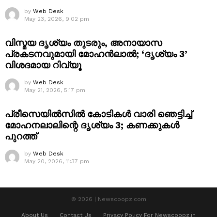
by
Web Desk
May 23, 2026, 9:02 pm
വിസ്മയ ദൃശ്യം തുടരും, അനായാസ
പ്രകടനവുമായി മോഹൻലാൽ; ‘ദൃശ്യം 3’
വിശദമായ റിവ്യൂ
by
Web Desk
May 21, 2026, 5:17 pm
പ്രീസെയിൽസിൽ കോടികൾ വാരി ഞെട്ടിച്ച്
മോഹനലാലിന്റെ ദൃശ്യം 3; കണക്കുകൾ
പുറത്ത്
by
Web Desk
May 20, 2026, 11:37 pm
© 2026 | Newscoopz.com
About Us
Contact Us
Privacy Policy For Newscoopz.in