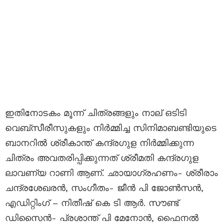
ഇതിനോടകം മൂന്ന് ചിത്രങ്ങളും നാല് ഒടിടി
വെബ്സീരീസുകളും നിർമ്മിച്ച സിനിമാബണ്ടിയുടെ
ബാനറിൽ ശ്രീകാന്ത് കന്ദ്രഗുള നിർമ്മിക്കുന്ന
ചിത്രം അവതരിപ്പിക്കുന്നത് ശ്രീമതി കന്ദ്രഗുള
ലാവണ്യ റാണി ആണ്. ഛായാഗ്രഹണം- ശ്രീരാം
ചന്ദ്രശേഖരൻ, സംഗീതം- ജീൻ പി ജോൺസൻ,
എഡിറ്റിംഗ് – നിതീഷ് കെ ടി ആർ. സൗണ്ട്
ഡിസൈൻ- പ്രശാന്ത് പി മേനോൻ, ഫൈനൽ