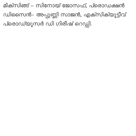
മിക്സിങ്ങ് – സിനോയ് ജോസഫ്, പ്രൊഡക്ഷൻ
ഡിസൈൻ- അപ്പുണ്ണി സാജൻ, എക്സിക്യൂട്ടീവ്
പ്രൊഡ്യൂസർ ഡി ഗിരീഷ് റെഡ്ഡി.