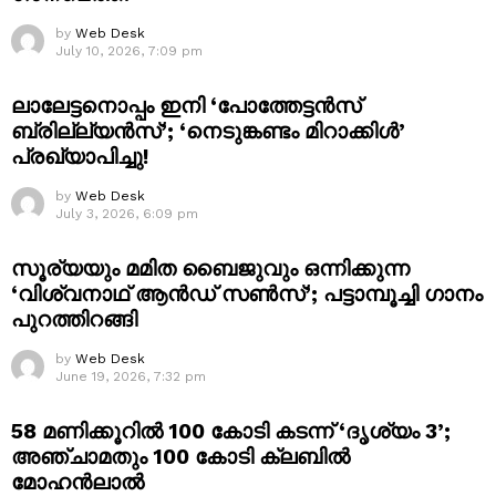
by
Web Desk
July 10, 2026, 7:09 pm
ലാലേട്ടനൊപ്പം ഇനി ‘പോത്തേട്ടൻസ്
ബ്രില്ല്യൻസ്’; ‘നെടുങ്കണ്ടം മിറാക്കിൾ’
പ്രഖ്യാപിച്ചു!
by
Web Desk
July 3, 2026, 6:09 pm
സൂര്യയും മമിത ബൈജുവും ഒന്നിക്കുന്ന
‘വിശ്വനാഥ് ആൻഡ് സൺസ്’; പട്ടാമ്പൂച്ചി ഗാനം
പുറത്തിറങ്ങി
by
Web Desk
June 19, 2026, 7:32 pm
58 മണിക്കൂറിൽ 100 കോടി കടന്ന് ‘ദൃശ്യം 3’;
അഞ്ചാമതും 100 കോടി ക്ലബിൽ
മോഹൻലാൽ