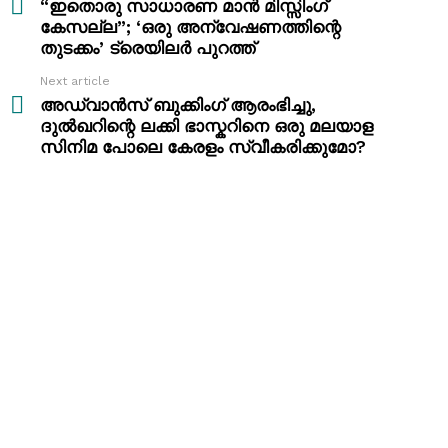
more
“ഇതൊരു സാധാരണ മാൻ മിസ്സിംഗ്
കേസല്ല”; ‘ഒരു അന്വേഷണത്തിന്റെ
തുടക്കം’ ട്രെയിലർ പുറത്ത്
Next article
അഡ്വാൻസ് ബുക്കിംഗ് ആരംഭിച്ചു,
ദുൽഖറിന്റെ ലക്കി ഭാസ്കറിനെ ഒരു മലയാള
സിനിമ പോലെ കേരളം സ്വീകരിക്കുമോ?