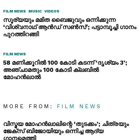
FILM NEWS
MUSIC
VIDEOS
സൂര്യയും മമിത ബൈജുവും ഒന്നിക്കുന്ന
‘വിശ്വനാഥ് ആൻഡ് സൺസ്’; പട്ടാമ്പൂച്ചി ഗാനം
പുറത്തിറങ്ങി
FILM NEWS
58 മണിക്കൂറിൽ 100 കോടി കടന്ന് ‘ദൃശ്യം 3’;
അഞ്ചാമതും 100 കോടി ക്ലബിൽ
മോഹൻലാൽ
MORE FROM:
FILM NEWS
വിസ്മയ മോഹൻലാലിന്റെ ‘തുടക്കം’; ചിത്രയും
ജേക്സ് ബിജോയിയും ഒന്നിച്ച ആദ്യ
ഗാനമെത്തി