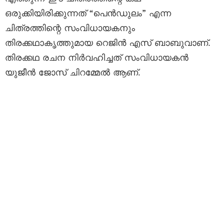
ഒരുക്കിയിരിക്കുന്നത് “പെൻഡുലം” എന്ന
ചിത്രത്തിന്റെ സംവിധായകനും
തിരക്കഥാകൃത്തുമായ റെജിൻ എസ് ബാബുവാണ്.
തിരക്കഥ രചന നിർവഹിച്ചത് സംവിധായകൻ
യുജീൻ ജോസ് ചിറമ്മേൽ ആണ്.