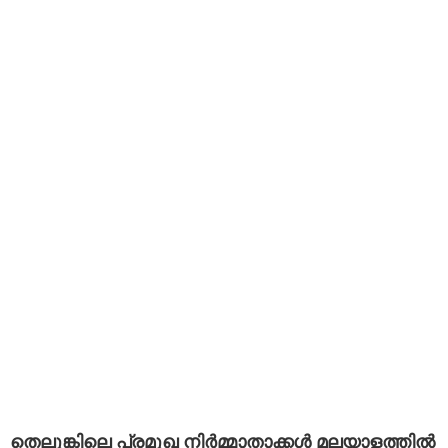
തെലുങ്കിലെ പ്രമുഖ നിർമ്മാതാക്കൾ മലയാളത്തിൽ