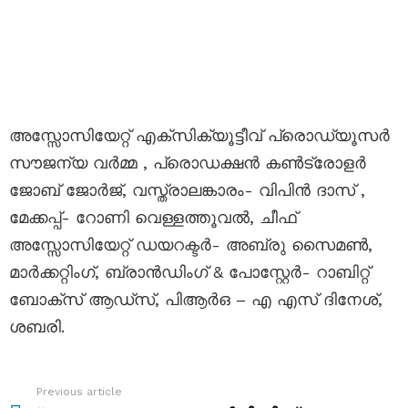
അസ്സോസിയേറ്റ് എക്സിക്യൂട്ടീവ് പ്രൊഡ്യൂസർ
സൗജന്യ വർമ്മ , പ്രൊഡക്ഷൻ കൺട്രോളർ
ജോബ് ജോർജ്, വസ്ത്രാലങ്കാരം- വിപിൻ ദാസ് ,
മേക്കപ്പ്- റോണി വെള്ളത്തൂവൽ, ചീഫ്
അസ്സോസിയേറ്റ് ഡയറക്ടർ- അബ്രു സൈമൺ,
മാർക്കറ്റിംഗ്, ബ്രാൻഡിംഗ് & പോസ്റ്റേർ- റാബിറ്റ്
ബോക്സ് ആഡ്‌സ്, പിആർഒ – എ എസ് ദിനേശ്,
ശബരി.
Previous article
See