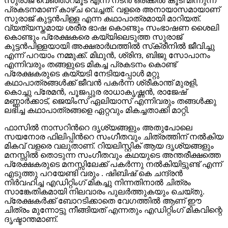
സുരാജ് വെഞ്ഞാറമൂട് എന്ന നടൻ ഒരിക്കൽ കൂടി മിന്നുന്ന
പ്രകടനമാണ് കാഴ്ച വെച്ചത്. വളരെ അനായാസമായാണ്
സുരാജ് കുട്ടൻപിള്ള എന്ന കഥാപാത്രമായി മാറിയത്.
വ്യത്യസ്തമായ ശരീര ഭാഷ കൊണ്ടും സംഭാഷണ ശൈലി
കൊണ്ടും പ്രേക്ഷകരെ കയ്യിലെടുത്ത സുരാജ്
കുട്ടൻപിള്ളയായി അക്ഷരാർഥത്തിൽ സ്‌ക്രീനിൽ ജീവിച്ചു
എന്ന് പറയാം നമ്മുക്ക്. മിഥുൻ, ശ്രിന്ദ, ബിജു സോപാനം
എന്നിവരും തങ്ങളുടെ മികച്ച പ്രകടനം കൊണ്ട്
പ്രേക്ഷകരുടെ കയ്യടി നേടിയപ്പോൾ മറ്റു
കഥാപാത്രങ്ങൾക്ക് ജീവൻ പകർന്ന ശ്രീകാന്ത് മുരളി,
കൊച്ചു പ്രേമൻ, പൂജപ്പുര രാധാകൃഷ്ണൻ, രാജേഷ്
മണ്ണാർക്കാട്, ജെയിംസ് ഏലിയാസ് എന്നിവരും തങ്ങൾക്കു
ലഭിച്ച കഥാപാത്രങ്ങളെ ഏറ്റവും മികച്ചതാക്കി മാറ്റി.
ഫാസിൽ നാസറിന്‍റെ ദൃശ്യങ്ങളും അതുപോലെ
സയനോര ഫിലിപ്പിന്‍റെ സംഗീതവും ചിത്രത്തിന് നൽകിയ
മികവ് വളരെ വലുതാണ്. റിയലിസ്റ്റിക് ആയ ദൃശ്യങ്ങളും
മനസ്സിൽ തൊടുന്ന സംഗീതവും കഥയുടെ അന്തരീക്ഷത്തെ
പ്രേക്ഷകരുടെ മനസ്സിലേക്ക് പകർന്നു നൽകിയിട്ടുണ്ട് എന്ന്
എടുത്തു പറയേണ്ടി വരും . ഷിബിഷ് കെ ചന്ദ്രൻ
നിർവഹിച്ച എഡിറ്റിംഗ് മികച്ചു നിന്നതിനാൽ ചിത്രം
സാങ്കേതികമായി നിലവാരം പുലർത്തുകയും ചെയ്തു.
പ്രേക്ഷകർക്ക് ബോറടിക്കാതെ വേഗത്തിൽ ആണ് ഈ
ചിത്രം മുന്നോട്ടു നീങ്ങിയത് എന്നതും എഡിറ്റിംഗ് മികവിന്റെ
ദൃഷ്ടാന്തമാണ്.