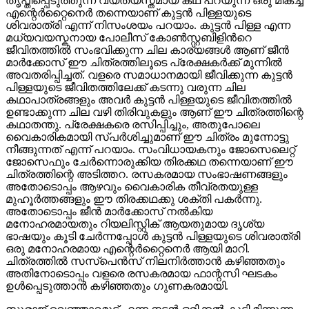
തൃപ്തിപ്പെടുത്തുന്ന വ്യത്യസ്തമായ കഥ പറയുന്ന ഒരു മികച്ച
എന്റെർറ്റൈനെർ തന്നെയാണ് കുട്ടൻ പിള്ളയുടെ
ശിവരാത്രി എന്ന് നിസംശയം പറയാം. കുട്ടൻ പിള്ള എന്ന
മധ്യവയസ്കനായ പോലീസ് കോൺസ്റ്റബിളിന്‍റെ
ജീവിതത്തിൽ സംഭവിക്കുന്ന ചില കാര്യങ്ങൾ ആണ് ജീൻ
മാർക്കോസ് ഈ ചിത്രത്തിലൂടെ പ്രേക്ഷകർക്ക് മുന്നിൽ
അവതരിപ്പിച്ചത്. വളരെ സമാധാനമായി ജീവിക്കുന്ന കുട്ടൻ
പിള്ളയുടെ ജീവിതത്തിലേക്ക് കടന്നു വരുന്ന ചില
കഥാപാത്രങ്ങളും അവർ കുട്ടൻ പിള്ളയുടെ ജീവിതത്തിൽ
ഉണ്ടാക്കുന്ന ചില വഴി തിരിവുകളും ആണ് ഈ ചിത്രത്തിന്റെ
കഥാതന്തു. പ്രേക്ഷകരെ രസിപ്പിച്ചും, അതുപോലെ
വൈകാരികമായി സ്പർശിച്ചുമാണ് ഈ ചിത്രം മുന്നോട്ടു
നീങ്ങുന്നത് എന്ന് പറയാം. സംവിധായകനും ജോസെലെറ്റ്‌
ജോസെഫും ചേർന്നൊരുക്കിയ തിരക്കഥ തന്നെയാണ് ഈ
ചിത്രത്തിന്റെ അടിത്തറ. രസകരമായ സംഭാഷണങ്ങളും
അതോടൊപ്പം ആഴവും വൈകാരിക തീവ്രതയുള്ള
മുഹൂർത്തങ്ങളും ഈ തിരക്കഥക്കു ശക്തി പകർന്നു.
അതോടൊപ്പം ജീൻ മാർക്കോസ് നൽകിയ
മനോഹരമായതും റിയലിസ്റ്റിക് ആയതുമായ ദൃശ്യ
ഭാഷയും കൂടി ചേർന്നപ്പോൾ കുട്ടൻ പിള്ളയുടെ ശിവരാത്രി
ഒരു മനോഹരമായ എന്റെർറ്റൈനെർ ആയി മാറി.
ചിത്രത്തിൽ സസ്പെൻസ് നിലനിർത്താൻ കഴിഞ്ഞതും
അതിനോടൊപ്പം വളരെ രസകരമായ ഫാന്റസി ഘടകം
ഉൾപ്പെടുത്താൻ കഴിഞ്ഞതും ഗുണകരമായി.