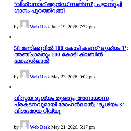
‘വിശ്വനാഥ് ആൻഡ് സൺസ്’; പട്ടാമ്പൂച്ചി
ഗാനം പുറത്തിറങ്ങി
by
Web Desk
June 19, 2026, 7:32 pm
58 മണിക്കൂറിൽ 100 കോടി കടന്ന് ‘ദൃശ്യം 3’;
അഞ്ചാമതും 100 കോടി ക്ലബിൽ
മോഹൻലാൽ
by
Web Desk
May 23, 2026, 9:02 pm
വിസ്മയ ദൃശ്യം തുടരും, അനായാസ
പ്രകടനവുമായി മോഹൻലാൽ; ‘ദൃശ്യം 3’
വിശദമായ റിവ്യൂ
by
Web Desk
May 21, 2026, 5:17 pm