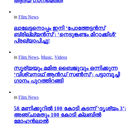
ആദ്യ ഗാനമെത്തി
in
Film News
ലാലേട്ടനൊപ്പം ഇനി ‘പോത്തേട്ടൻസ്
ബ്രില്ല്യൻസ്’; ‘നെടുങ്കണ്ടം മിറാക്കിൾ’
പ്രഖ്യാപിച്ചു!
in
Film News
,
Music
,
Videos
സൂര്യയും മമിത ബൈജുവും ഒന്നിക്കുന്ന
‘വിശ്വനാഥ് ആൻഡ് സൺസ്’; പട്ടാമ്പൂച്ചി
ഗാനം പുറത്തിറങ്ങി
in
Film News
58 മണിക്കൂറിൽ 100 കോടി കടന്ന് ‘ദൃശ്യം 3’;
അഞ്ചാമതും 100 കോടി ക്ലബിൽ
മോഹൻലാൽ