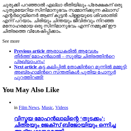
ചുരുക്കി പറഞ്ഞാൽ എല്ലാ രീതിയിലും പ്രേക്ഷകന് ഒരു
പുതുമയേറിയ സിനിമാനുഭവം സമ്മാനിക്കുന്ന ക്ലാസ്
എന്റർറ്റെയിനെർ ആണ് കുട്ടൻ പിള്ളയുടെ ശിവരാത്രി
എന്ന് പറയാം. ചിരിയും ചിന്തയും ജീവിതവും നിറഞ്ഞ
മനോഹരമായ ഒരു സിനിമാനുഭവം എന്ന് നമ്മുക്ക് ഈ
ചിത്രത്തെ വിശേഷിപ്പിക്കാം.
See more
Previous article
ആരാധകരില്‍ ആവേശം
തീര്‍ത്ത് മോഹൻലാൽ – സൂര്യ ചിത്രത്തിന്‍റെ
പ്രഖ്യാപനം!
Next article
കട്ട കലിപ്പിൽ തോക്കിന്‍റെ മുന്നിൽ മമ്മൂട്ടി;
അബ്രഹാമിന്‍റെ സന്തതികൾ പുതിയ പോസ്റ്റർ
പുറത്തിറങ്ങി!
You May Also Like
in
Film News
,
Music
,
Videos
വിസ്മയ മോഹൻലാലിന്റെ ‘തുടക്കം’;
ചിത്രയും ജേക്സ് ബിജോയിയും ഒന്നിച്ച