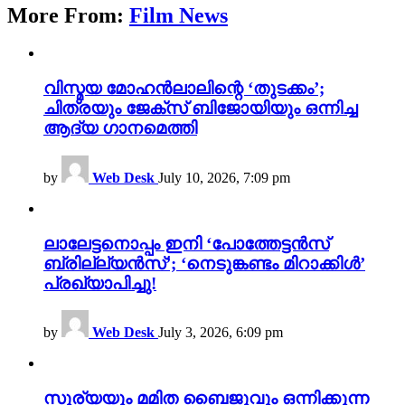
More From:
Film News
വിസ്മയ മോഹൻലാലിന്റെ ‘തുടക്കം’;
ചിത്രയും ജേക്സ് ബിജോയിയും ഒന്നിച്ച
ആദ്യ ഗാനമെത്തി
by
Web Desk
July 10, 2026, 7:09 pm
ലാലേട്ടനൊപ്പം ഇനി ‘പോത്തേട്ടൻസ്
ബ്രില്ല്യൻസ്’; ‘നെടുങ്കണ്ടം മിറാക്കിൾ’
പ്രഖ്യാപിച്ചു!
by
Web Desk
July 3, 2026, 6:09 pm
സൂര്യയും മമിത ബൈജുവും ഒന്നിക്കുന്ന