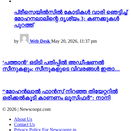
പ്രീസെയിൽസിൽ കോടികൾ വാരി ഞെട്ടിച്ച്
മോഹനലാലിന്റെ ദൃശ്യം 3; കണക്കുകൾ
പുറത്ത്
by
Web Desk
May 20, 2026, 11:37 pm
‘പത്താൻ’ ഒടിടി പതിപ്പിൽ അഡീഷണൽ
സീനുകളും; സീനുകളുടെ വിവരങ്ങൾ ഇതാ…
“മോഹൻലാൽ ഫാൻസ് നിറഞ്ഞ തിയേറ്ററിൽ
ഒരിക്കൽകൂടി കാണണം ലൂസിഫർ”: നാനി
© 2026 | Newscoopz.com
About Us
Contact Us
Privacy Policy For Newscoopz.in