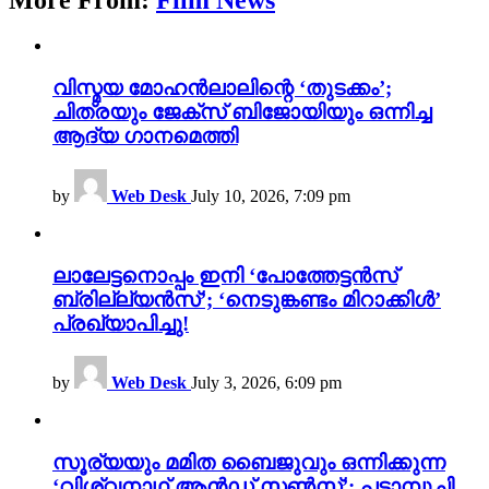
വിസ്മയ മോഹൻലാലിന്റെ ‘തുടക്കം’;
ചിത്രയും ജേക്സ് ബിജോയിയും ഒന്നിച്ച
ആദ്യ ഗാനമെത്തി
by
Web Desk
July 10, 2026, 7:09 pm
ലാലേട്ടനൊപ്പം ഇനി ‘പോത്തേട്ടൻസ്
ബ്രില്ല്യൻസ്’; ‘നെടുങ്കണ്ടം മിറാക്കിൾ’
പ്രഖ്യാപിച്ചു!
by
Web Desk
July 3, 2026, 6:09 pm
സൂര്യയും മമിത ബൈജുവും ഒന്നിക്കുന്ന
‘വിശ്വനാഥ് ആൻഡ് സൺസ്’; പട്ടാമ്പൂച്ചി