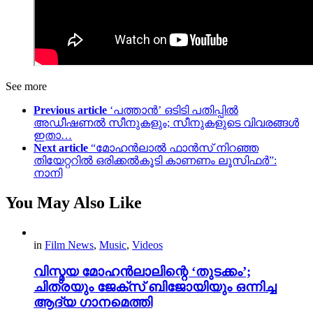
See more
Previous article
‘പത്താൻ’ ഒടിടി പതിപ്പിൽ
അഡീഷണൽ സീനുകളും; സീനുകളുടെ വിവരങ്ങൾ
ഇതാ…
Next article
“മോഹൻലാൽ ഫാൻസ് നിറഞ്ഞ
തിയേറ്ററിൽ ഒരിക്കൽകൂടി കാണണം ലൂസിഫർ”:
നാനി
You May Also Like
in
Film News
,
Music
,
Videos
വിസ്മയ മോഹൻലാലിന്റെ ‘തുടക്കം’;
ചിത്രയും ജേക്സ് ബിജോയിയും ഒന്നിച്ച
ആദ്യ ഗാനമെത്തി