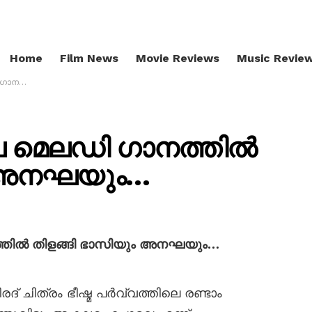
Home
Film News
Movie Reviews
Music Revie
 അനഘയും…
ിലെ മെലഡി ഗാനത്തിൽ
ം അനഘയും…
നത്തിൽ തിളങ്ങി ഭാസിയും അനഘയും…
് ചിത്രം ഭീഷ്മ പർവ്വത്തിലെ രണ്ടാം