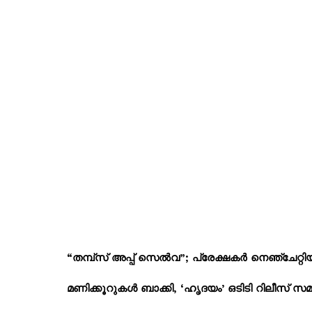
“തമ്പ്സ് അപ്പ് സെൽവ”; പ്രേക്ഷകർ നെഞ്ചേറ്റ
മണിക്കൂറുകൾ ബാക്കി, ‘ഹൃദയം’ ഒടിടി റിലീസ് സമ