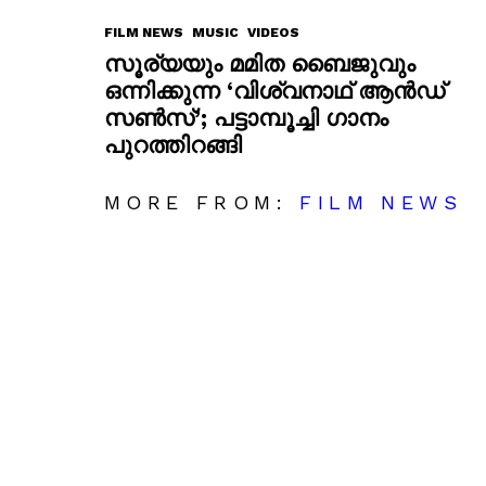
FILM NEWS
MUSIC
VIDEOS
സൂര്യയും മമിത ബൈജുവും
ഒന്നിക്കുന്ന ‘വിശ്വനാഥ് ആൻഡ്
സൺസ്’; പട്ടാമ്പൂച്ചി ഗാനം
പുറത്തിറങ്ങി
MORE FROM:
FILM NEWS