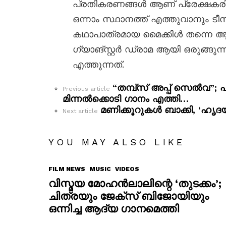
പ്രതികരണങ്ങൾ ആണ് പ്രേക്ഷകരിൽ ന
ഒന്നാം സ്ഥാനത്ത് എത്തുവാനും ടീസ
കഥാപാത്രമായ മൈക്കിൾ തന്നെ ആയ
ഗ്യാങ്സ്റ്റർ ഡ്രാമ ആയി ഒരുങ്ങുന്
എത്തുന്നത്.
“തമ്പ്സ് അപ്പ് സെൽവ”; 
See
Previous article
more
മിന്നൽക്കൊടി ഗാനം എത്തി…
മണിക്കൂറുകൾ ബാക്കി, ‘ഹൃദയ
Next article
YOU MAY ALSO LIKE
FILM NEWS
MUSIC
VIDEOS
വിസ്മയ മോഹൻലാലിന്റെ ‘തുടക്കം’;
ചിത്രയും ജേക്സ് ബിജോയിയും
ഒന്നിച്ച ആദ്യ ഗാനമെത്തി