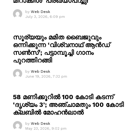
മിറാക്കിൾ’ പ്രഖ്യാപിച്ചു!
by
Web Desk
July 3, 2026, 6:09 pm
സൂര്യയും മമിത ബൈജുവും
ഒന്നിക്കുന്ന ‘വിശ്വനാഥ് ആൻഡ്
സൺസ്’; പട്ടാമ്പൂച്ചി ഗാനം
പുറത്തിറങ്ങി
by
Web Desk
June 19, 2026, 7:32 pm
58 മണിക്കൂറിൽ 100 കോടി കടന്ന്
‘ദൃശ്യം 3’; അഞ്ചാമതും 100 കോടി
ക്ലബിൽ മോഹൻലാൽ
by
Web Desk
May 23, 2026, 9:02 pm