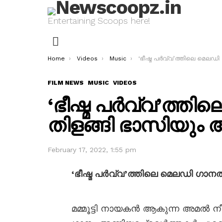
Entertaining Scoops here!
Menu
You are here:
Home
Videos
Music
‘ഭീഷ്മ പർവ്വ’ത്തിലെ മെലഡി ഗാനത്തിൽ തിളങ്ങി ഭാസിയും
FILM NEWS
MUSIC
VIDEOS
‘ഭീഷ്മ പർവ്വ’ത്ത
തിളങ്ങി ഭാസിയു
February 17, 2022, 1:55 pm
‘ഭീഷ്മ പർവ്വ’ത്തിലെ മെലഡി ഗാ
മമ്മൂട്ടി നായകൻ ആകുന്ന അമൽ നീരദ