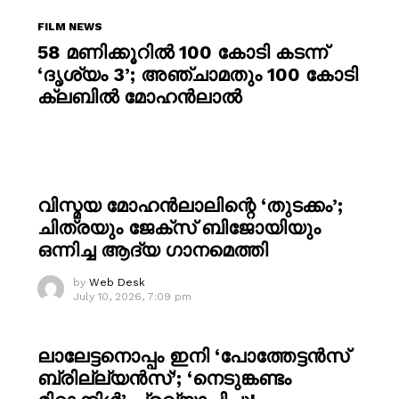
FILM NEWS
58 മണിക്കൂറിൽ 100 കോടി കടന്ന്
‘ദൃശ്യം 3’; അഞ്ചാമതും 100 കോടി
ക്ലബിൽ മോഹൻലാൽ
വിസ്മയ മോഹൻലാലിന്റെ ‘തുടക്കം’;
ചിത്രയും ജേക്സ് ബിജോയിയും
ഒന്നിച്ച ആദ്യ ഗാനമെത്തി
by
Web Desk
July 10, 2026, 7:09 pm
ലാലേട്ടനൊപ്പം ഇനി ‘പോത്തേട്ടൻസ്
ബ്രില്ല്യൻസ്’; ‘നെടുങ്കണ്ടം