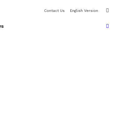
SWITCH
Contact Us
English Version
SKIN
SEARCH
ws