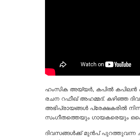
ഹംസിക അയ്യർ, കപിൽ കപിലൻ എ
രചന റഫീഖ് അഹമ്മദ്. കഴിഞ്ഞ ദിവസ
അഭിപ്രായങ്ങൾ പ്രേക്ഷകരിൽ നിന്ന്
സംഗീതത്തെയും ഗായകരെയും ഒക്കെ പ
ദിവസങ്ങൾക്ക് മുൻപ് പുറത്തുവന്ന ച