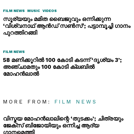
FILM NEWS
MUSIC
VIDEOS
സൂര്യയും മമിത ബൈജുവും ഒന്നിക്കുന്ന
‘വിശ്വനാഥ് ആൻഡ് സൺസ്’; പട്ടാമ്പൂച്ചി ഗാനം
പുറത്തിറങ്ങി
FILM NEWS
58 മണിക്കൂറിൽ 100 കോടി കടന്ന് ‘ദൃശ്യം 3’;
അഞ്ചാമതും 100 കോടി ക്ലബിൽ
മോഹൻലാൽ
MORE FROM:
FILM NEWS
വിസ്മയ മോഹൻലാലിന്റെ ‘തുടക്കം’; ചിത്രയും
ജേക്സ് ബിജോയിയും ഒന്നിച്ച ആദ്യ
ഗാനമെത്തി