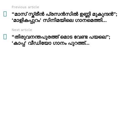
Previous article
See
more
“മാസ് സ്ക്രീൻ പ്രസൻസിൽ ഉണ്ണി മുകുന്ദൻ”;
‘മാളികപ്പുറം’ സിനിമയിലെ ഗാനമെത്തി…
Next article
“തിരുവനന്തപുരത്ത് മൊട വേണ്ട പയലെ”;
‘കാപ്പ’ വീഡിയോ ഗാനം പുറത്ത്…