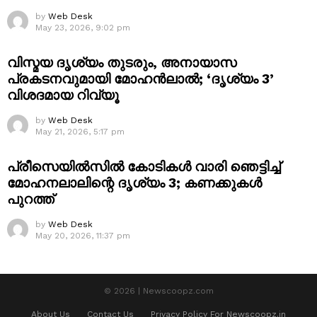
by
Web Desk
May 23, 2026, 9:02 pm
വിസ്മയ ദൃശ്യം തുടരും, അനായാസ
പ്രകടനവുമായി മോഹൻലാൽ; ‘ദൃശ്യം 3’
വിശദമായ റിവ്യൂ
by
Web Desk
May 21, 2026, 5:17 pm
പ്രീസെയിൽസിൽ കോടികൾ വാരി ഞെട്ടിച്ച്
മോഹനലാലിന്റെ ദൃശ്യം 3; കണക്കുകൾ
പുറത്ത്
by
Web Desk
May 20, 2026, 11:37 pm
© 2026 | Newscoopz.com
About Us
Contact Us
Privacy Policy For Newscoopz.in