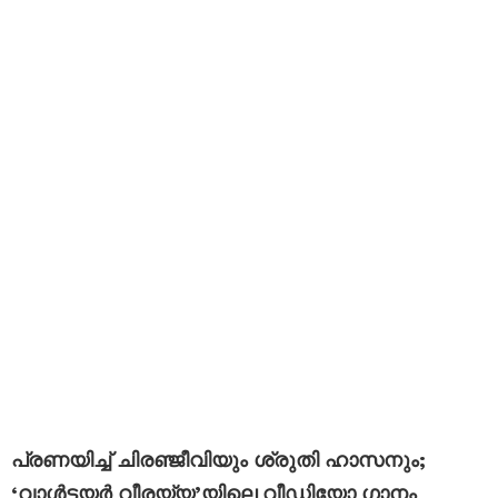
പ്രണയിച്ച് ചിരഞ്ജീവിയും ശ്രുതി ഹാസനും;
‘വാൾട്ടയർ വീരയ്യ’യിലെ വീഡിയോ ഗാനം