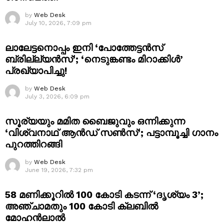
by
Web Desk
July 10, 2026, 7:09 pm
ലാലേട്ടനൊപ്പം ഇനി ‘പോത്തേട്ടൻസ്
ബ്രില്ല്യൻസ്’; ‘നെടുങ്കണ്ടം മിറാക്കിൾ’
പ്രഖ്യാപിച്ചു!
by
Web Desk
July 3, 2026, 6:09 pm
സൂര്യയും മമിത ബൈജുവും ഒന്നിക്കുന്ന
‘വിശ്വനാഥ് ആൻഡ് സൺസ്’; പട്ടാമ്പൂച്ചി ഗാനം
പുറത്തിറങ്ങി
by
Web Desk
June 19, 2026, 7:32 pm
58 മണിക്കൂറിൽ 100 കോടി കടന്ന് ‘ദൃശ്യം 3’;
അഞ്ചാമതും 100 കോടി ക്ലബിൽ
മോഹൻലാൽ