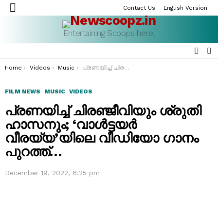
Contact Us
English Version
Menu
Entertaining Scoops here!
SEAR
S
S
You are here:
Home
Videos
Music
പ്രണയിച്ച് ചിരഞ്ജീവിയും ശ്രുതി ഹാസനും; ‘വാൾട്ടയർ വീരയ്യ’യിലെ വീഡിയോ ഗാനം പുറത്ത്…
FILM NEWS
MUSIC
VIDEOS
പ്രണയിച്ച് ചിരഞ്ജീവിയും ശ്രുതി
ഹാസനും; ‘വാൾട്ടയർ
വീരയ്യ’യിലെ വീഡിയോ ഗാനം
പുറത്ത്…
December 19, 2022, 6:25 pm