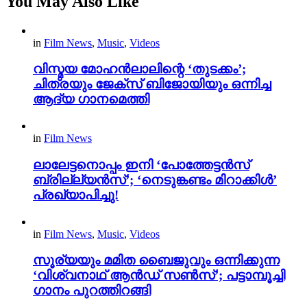
You May Also Like
in
Film News
,
Music
,
Videos
വിസ്മയ മോഹൻലാലിന്റെ ‘തുടക്കം’;
ചിത്രയും ജേക്സ് ബിജോയിയും ഒന്നിച്ച
ആദ്യ ഗാനമെത്തി
in
Film News
ലാലേട്ടനൊപ്പം ഇനി ‘പോത്തേട്ടൻസ്
ബ്രില്ല്യൻസ്’; ‘നെടുങ്കണ്ടം മിറാക്കിൾ’
പ്രഖ്യാപിച്ചു!
in
Film News
,
Music
,
Videos
സൂര്യയും മമിത ബൈജുവും ഒന്നിക്കുന്ന
‘വിശ്വനാഥ് ആൻഡ് സൺസ്’; പട്ടാമ്പൂച്ചി
ഗാനം പുറത്തിറങ്ങി