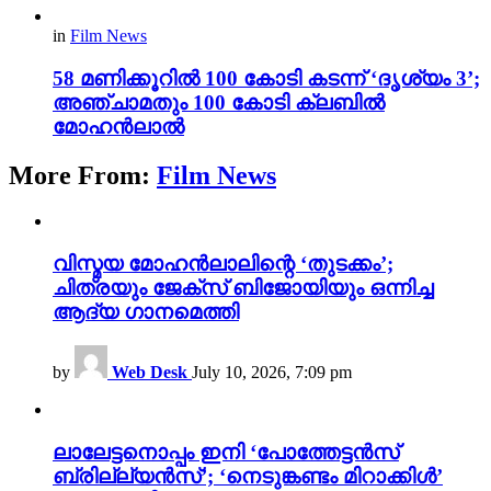
in
Film News
58 മണിക്കൂറിൽ 100 കോടി കടന്ന് ‘ദൃശ്യം 3’;
അഞ്ചാമതും 100 കോടി ക്ലബിൽ
മോഹൻലാൽ
More From:
Film News
വിസ്മയ മോഹൻലാലിന്റെ ‘തുടക്കം’;
ചിത്രയും ജേക്സ് ബിജോയിയും ഒന്നിച്ച
ആദ്യ ഗാനമെത്തി
by
Web Desk
July 10, 2026, 7:09 pm
ലാലേട്ടനൊപ്പം ഇനി ‘പോത്തേട്ടൻസ്
ബ്രില്ല്യൻസ്’; ‘നെടുങ്കണ്ടം മിറാക്കിൾ’