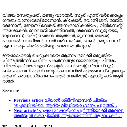
വിജയ് സേതുപതി, മഞ്ജു വാര്യർ, സൂരി എന്നിവർക്കൊപ്പം
ഗൗതം വാസുദേവ് മേനോൻ, കിഷോർ, ഭവാനി ശ്രീ, രാജീവ്
മേനോൻ, ബോസ് വെങ്കട്, അനുരാഗ് കശ്യപ്, വിൻസെന്റ്
അശോകൻ, ബാലാജി ശക്തിവേൽ, ശരവണ സുബ്ബയ്യ,
ഇളവറസ്, തമിഴ്, ചേതൻ, ആര്യൻ, മൂന്നാർ, രമേശ്,
പാവേൽ നവഗീതൻ, സര്ദാര് സത്യാ, കെൻ കരുണാസ്
എന്നിവരും ചിത്രത്തിന്റെ താരനിരയിലുണ്ട്.
ജയമോഹന്റെ ചെറുകഥയെ ആസ്പദമാക്കി ഒരുക്കിയ
ചിത്രത്തിന് സംഗീതം പകർന്നത് ഇളയരാജയും ചിത്രം
നിർമ്മിച്ചത് ആർ എസ് എന്റർടൈൻമെന്റ്, ഗ്രാസ് റൂട്ട്
ഫിലിം കമ്പനി എന്നിവയുടെ ബാനറിൽ എൽറെഡ് കുമാറും
ആണ്. ഛായാഗ്രഹണം- ആർ വേല്രാജ്, എഡിറ്റിംഗ്- ആർ
രാമർ.
See more
Previous article
ധ്യാൻ ശ്രീനിവാസൻ ചിത്രം
‘ഐഡി’യിലെ ആദ്യ വീഡിയോ ഗാനം പുറത്ത്…
Next article
‘പുഷ്പ 2’ ഷൂട്ടിംഗ് പൂർത്തിയാക്കി അല്ലു
അർജുൻ കൊച്ചിയിൽ; ആവേശത്തിൽ ആരാധകർ…