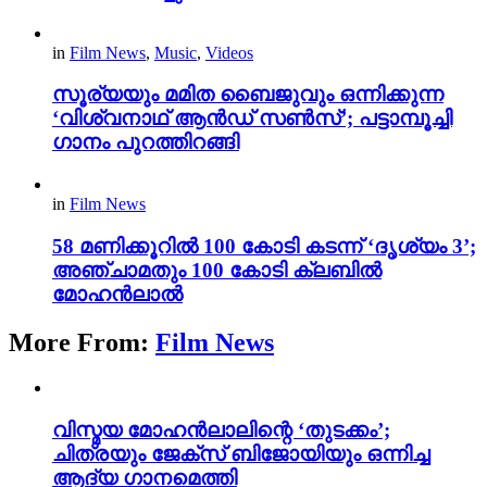
in
Film News
,
Music
,
Videos
സൂര്യയും മമിത ബൈജുവും ഒന്നിക്കുന്ന
‘വിശ്വനാഥ് ആൻഡ് സൺസ്’; പട്ടാമ്പൂച്ചി
ഗാനം പുറത്തിറങ്ങി
in
Film News
58 മണിക്കൂറിൽ 100 കോടി കടന്ന് ‘ദൃശ്യം 3’;
അഞ്ചാമതും 100 കോടി ക്ലബിൽ
മോഹൻലാൽ
More From:
Film News
വിസ്മയ മോഹൻലാലിന്റെ ‘തുടക്കം’;
ചിത്രയും ജേക്സ് ബിജോയിയും ഒന്നിച്ച
ആദ്യ ഗാനമെത്തി