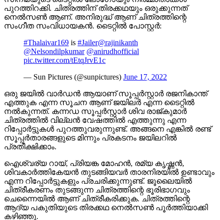
പുറത്തിറക്കി. ചിത്രത്തിന് തിരക്കഥയും ഒരുക്കുന്നത്
നെൽസൺ ആണ്. അനിരുദ്ധ് ആണ് ചിത്രത്തിന്റെ
സംഗീത സംവിധായകൻ. ടൈറ്റിൽ പോസ്റ്റർ:
#Thalaivar169
is
#Jailer
@rajinikanth
@Nelsondilpkumar
@anirudhofficial
pic.twitter.com/tEtqJrvE1c
— Sun Pictures (@sunpictures)
June 17, 2022
ഒരു ജയിൽ വാർഡൻ ആയാണ് സൂപ്പർസ്റ്റാർ രജനികാന്ത്
എത്തുക എന്ന സൂചന ആണ് ജയിലർ എന്ന ടൈറ്റിൽ
നൽകുന്നത്. കന്നഡ സൂപ്പർസ്റ്റാർ ശിവ രാജ്കുമാർ
ചിത്രത്തിൽ വില്ലൻ വേഷത്തിൽ എത്തുന്നു എന്ന
റിപ്പോർട്ടുകൾ പുറത്തുവരുന്നുണ്ട്. അങ്ങനെ എങ്കിൽ രണ്ട്
സൂപ്പർതാരങ്ങളുടെ മിന്നും പ്രകടനം ജയിലറിൽ
പ്രതീക്ഷിക്കാം.
ഐശ്വര്യ റായ്, പ്രിയങ്ക മോഹൻ, രമ്യ കൃഷ്ണൻ,
ശിവകാർത്തികേയൻ തുടങ്ങിയവർ താരനിരയിൽ ഉണ്ടാവും
എന്ന റിപ്പോർട്ടുകളും പ്രചരിക്കുന്നുണ്ട്. ജൂലൈയിൽ
ചിത്രീകരണം തുടങ്ങുന്ന ചിത്രത്തിന്റെ ഭൂരിഭാഗവും
ചെന്നൈയിൽ ആണ് ചിത്രീകരിക്കുക. ചിത്രത്തിന്റെ
ആദ്യ പകുതിയുടെ തിരക്കഥ നെൽസൺ പൂർത്തിയാക്കി
കഴിഞ്ഞു.