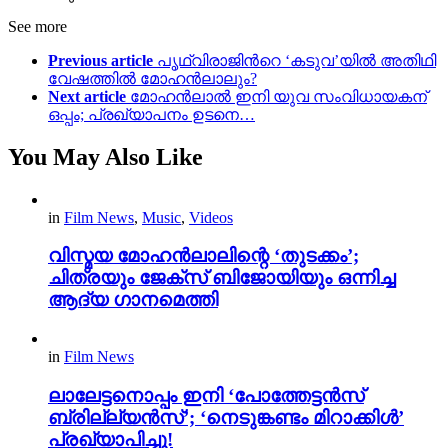
See more
Previous article
പൃഥ്വിരാജിന്‍റെ ‘കടുവ’യിൽ അതിഥി
വേഷത്തിൽ മോഹൻലാലും?
Next article
മോഹൻലാൽ ഇനി യുവ സംവിധായകന്
ഒപ്പം; പ്രഖ്യാപനം ഉടനെ…
You May Also Like
in
Film News
,
Music
,
Videos
വിസ്മയ മോഹൻലാലിന്റെ ‘തുടക്കം’;
ചിത്രയും ജേക്സ് ബിജോയിയും ഒന്നിച്ച
ആദ്യ ഗാനമെത്തി
in
Film News
ലാലേട്ടനൊപ്പം ഇനി ‘പോത്തേട്ടൻസ്
ബ്രില്ല്യൻസ്’; ‘നെടുങ്കണ്ടം മിറാക്കിൾ’
പ്രഖ്യാപിച്ചു!