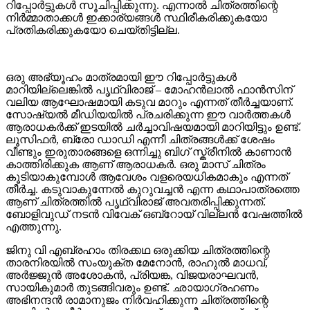
റിപ്പോർട്ടുകൾ സൂചിപ്പിക്കുന്നു. എന്നാൽ ചിത്രത്തിന്റെ
നിർമ്മാതാക്കൾ ഇക്കാര്യങ്ങൾ സ്ഥിരീകരിക്കുകയോ
പ്രതികരിക്കുകയോ ചെയ്തിട്ടില്ല.
ഒരു അഭ്യൂഹം മാത്രമായി ഈ റിപ്പോർട്ടുകൾ
മാറിയില്ലെങ്കിൽ പൃഥ്വിരാജ് – മോഹൻലാൽ ഫാൻസിന്
വലിയ ആഘോഷമായി കടുവ മാറും എന്നത് തീർച്ചയാണ്.
സോഷ്യൽ മീഡിയയിൽ പ്രചരിക്കുന്ന ഈ വാർത്തകൾ
ആരാധകർക്ക് ഇടയിൽ ചർച്ചാവിഷയമായി മാറിയിട്ടും ഉണ്ട്.
ലൂസിഫർ, ബ്രോ ഡാഡി എന്നീ ചിത്രങ്ങൾക്ക് ശേഷം
വീണ്ടും ഇരുതാരങ്ങളെ ഒന്നിച്ചു ബിഗ് സ്ക്രീനിൽ കാണാൻ
കാത്തിരിക്കുക ആണ് ആരാധകർ. ഒരു മാസ് ചിത്രം
കൂടിയാകുമ്പോൾ ആവേശം വളരെയധികമാകും എന്നത്
തീർച്ച. കടുവാകുന്നേൽ കുറുവച്ചൻ എന്ന കഥാപാത്രത്തെ
ആണ് ചിത്രത്തിൽ പൃഥ്വിരാജ് അവതരിപ്പിക്കുന്നത്.
ബോളിവുഡ് നടൻ വിവേക് ഒബ്‌റോയ്‌ വില്ലൻ വേഷത്തിൽ
എത്തുന്നു.
ജിനു വി എബ്രഹാം തിരക്കഥ ഒരുക്കിയ ചിത്രത്തിന്റെ
താരനിരയിൽ സംയുക്ത മേനോൻ, രാഹുൽ മാധവ്,
അർജ്ജുൻ അശോകൻ, പ്രിയങ്ക, വിജയരാഘവൻ,
സായികുമാർ തുടങ്ങിവരും ഉണ്ട്. ഛായാഗ്രഹണം
അഭിനന്ദൻ രാമാനുജം നിർവഹിക്കുന്ന ചിത്രത്തിന്റെ