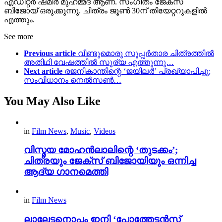
എഡിറ്റർ ഷമീർ മുഹമ്മദ് ആണ്. സംഗീതം ജേക്സ്
ബിജോയ് ഒരുക്കുന്നു. ചിത്രം ജൂൺ 30ന് തിയേറ്ററുകളിൽ
എത്തും.
See more
Previous article
വീണ്ടുമൊരു സൂപ്പർതാര ചിത്രത്തിൽ
അതിഥി വേഷത്തിൽ സൂര്യ എത്തുന്നു…
Next article
രജനികാന്തിന്റെ ‘ജയിലർ’ പ്രഖ്യാപിച്ചു;
സംവിധാനം നെൽസൺ…
You May Also Like
in
Film News
,
Music
,
Videos
വിസ്മയ മോഹൻലാലിന്റെ ‘തുടക്കം’;
ചിത്രയും ജേക്സ് ബിജോയിയും ഒന്നിച്ച
ആദ്യ ഗാനമെത്തി
in
Film News
ലാലേട്ടനൊപ്പം ഇനി ‘പോത്തേട്ടൻസ്