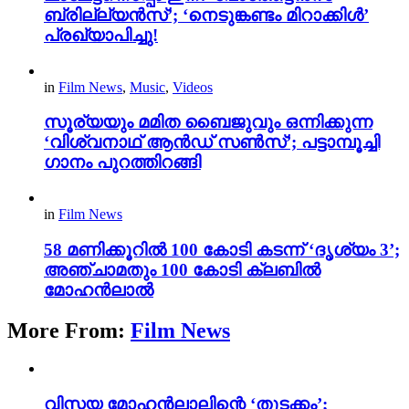
ബ്രില്ല്യൻസ്’; ‘നെടുങ്കണ്ടം മിറാക്കിൾ’
പ്രഖ്യാപിച്ചു!
in
Film News
,
Music
,
Videos
സൂര്യയും മമിത ബൈജുവും ഒന്നിക്കുന്ന
‘വിശ്വനാഥ് ആൻഡ് സൺസ്’; പട്ടാമ്പൂച്ചി
ഗാനം പുറത്തിറങ്ങി
in
Film News
58 മണിക്കൂറിൽ 100 കോടി കടന്ന് ‘ദൃശ്യം 3’;
അഞ്ചാമതും 100 കോടി ക്ലബിൽ
മോഹൻലാൽ
More From:
Film News
വിസ്മയ മോഹൻലാലിന്റെ ‘തുടക്കം’;