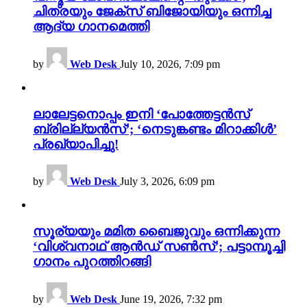
ചിത്രയും ജേക്സ് ബിജോയിയും ഒന്നിച്ച
ആദ്യ ഗാനമെത്തി
by
Web Desk
July 10, 2026, 7:09 pm
ലാലേട്ടനൊപ്പം ഇനി ‘പോത്തേട്ടൻസ്
ബ്രില്ല്യൻസ്’; ‘നെടുങ്കണ്ടം മിറാക്കിൾ’
പ്രഖ്യാപിച്ചു!
by
Web Desk
July 3, 2026, 6:09 pm
സൂര്യയും മമിത ബൈജുവും ഒന്നിക്കുന്ന
‘വിശ്വനാഥ് ആൻഡ് സൺസ്’; പട്ടാമ്പൂച്ചി
ഗാനം പുറത്തിറങ്ങി
by
Web Desk
June 19, 2026, 7:32 pm