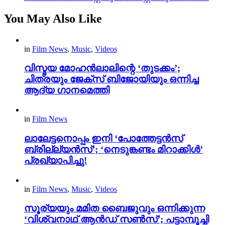
You May Also Like
in
Film News
,
Music
,
Videos
വിസ്മയ മോഹൻലാലിന്റെ ‘തുടക്കം’;
ചിത്രയും ജേക്സ് ബിജോയിയും ഒന്നിച്ച
ആദ്യ ഗാനമെത്തി
in
Film News
ലാലേട്ടനൊപ്പം ഇനി ‘പോത്തേട്ടൻസ്
ബ്രില്ല്യൻസ്’; ‘നെടുങ്കണ്ടം മിറാക്കിൾ’
പ്രഖ്യാപിച്ചു!
in
Film News
,
Music
,
Videos
സൂര്യയും മമിത ബൈജുവും ഒന്നിക്കുന്ന
‘വിശ്വനാഥ് ആൻഡ് സൺസ്’; പട്ടാമ്പൂച്ചി