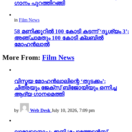
ഗാനം പുറത്തിറങ്ങി
in
Film News
58 മണിക്കൂറിൽ 100 കോടി കടന്ന് ‘ദൃശ്യം 3’;
അഞ്ചാമതും 100 കോടി ക്ലബിൽ
മോഹൻലാൽ
More From:
Film News
വിസ്മയ മോഹൻലാലിന്റെ ‘തുടക്കം’;
ചിത്രയും ജേക്സ് ബിജോയിയും ഒന്നിച്ച
ആദ്യ ഗാനമെത്തി
by
Web Desk
July 10, 2026, 7:09 pm
ലാലേട്ടനൊപ്പം ഇനി ‘പോത്തേട്ടൻസ്