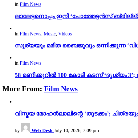
in
Film News
ലാലേട്ടനൊപ്പം ഇനി ‘പോത്തേട്ടൻസ് ബ്രില്ല്യൻ
in
Film News
,
Music
,
Videos
സൂര്യയും മമിത ബൈജുവും ഒന്നിക്കുന്ന ‘വിശ
in
Film News
58 മണിക്കൂറിൽ 100 കോടി കടന്ന് ‘ദൃശ്യ
More From:
Film News
വിസ്മയ മോഹൻലാലിന്റെ ‘തുടക്കം’; ചിത്രയു
by
Web Desk
July 10, 2026, 7:09 pm