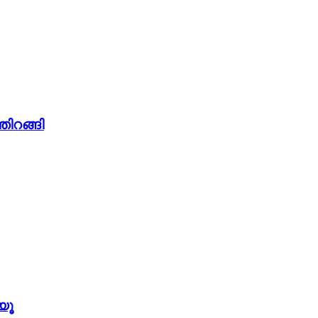
തിറങ്ങി
യൂ