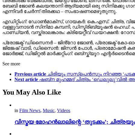
വരികൾക്ക് ബിജിബാൽ, ജിന്റോ ജോൺ, ലിസി കെ. ഫെർണാണ്ട
ബേബി ജോൺ കലയന്താനി ആദ്യമായി ഒരു സിനിമക്കു ഗാനങ്
എന്നിവർ ചേർന്ന് തിരക്കഥ – സംഭാഷണമെഴുതുന്നു.
എഡിറ്റിംഗ്: ഡോൺമാക്സ്, ഗായകർ: കെ.എസ്. ചിത്ര, വ
വള്ളുവനാടൻ സിനിമാ കമ്പനി, ഡിസ്ട്രിബ്യൂഷന്‍ ഹെഡ്: 
പാണ്ഡ്യൻ, വസ്ത്രാലങ്കാരം: ക്രിയേറ്റീവ് ഡയറക്ഷൻ: റോ
പ്രോജക്ട് ഡിസൈനർ – ജിൻ്റോ ജോൺ, പ്രോജക്ട് കോ-ഓർഡ
ജിജേഷ് വാടി, ഡിസൈൻ: ജിസൻ പോൾ, പ്രൊമോഷൻ കൺസൽട്ടന
ജോര്‍ജ്ജ്, ഡിജിറ്റല്‍ മാര്‍ക്കറ്റിംഗ്: ഒബ്സ്ക്യൂറ എന്റര്‍
See more
Previous article
ചിരിയും സസ്പെൻസും നിറഞ്ഞ ‘പടക്കുത
Next article
ഷബ്‌ന മുഹമ്മദ് ചിത്രം ‘ഡെലുലു’വിൽ അ
You May Also Like
in
Film News
,
Music
,
Videos
വിസ്മയ മോഹൻലാലിന്റെ ‘തുടക്കം’; ചിത്രയു