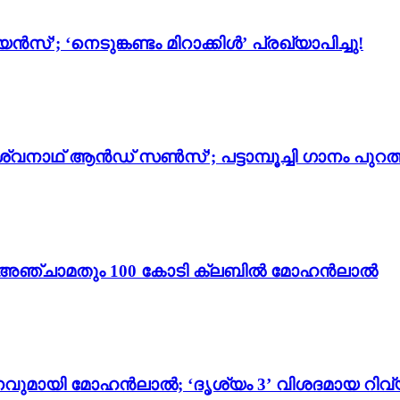
സ്’; ‘നെടുങ്കണ്ടം മിറാക്കിൾ’ പ്രഖ്യാപിച്ചു!
്വനാഥ് ആൻഡ് സൺസ്’; പട്ടാമ്പൂച്ചി ഗാനം പുറത്
ം 3’; അഞ്ചാമതും 100 കോടി ക്ലബിൽ മോഹൻലാൽ
വുമായി മോഹൻലാൽ; ‘ദൃശ്യം 3’ വിശദമായ റിവ്