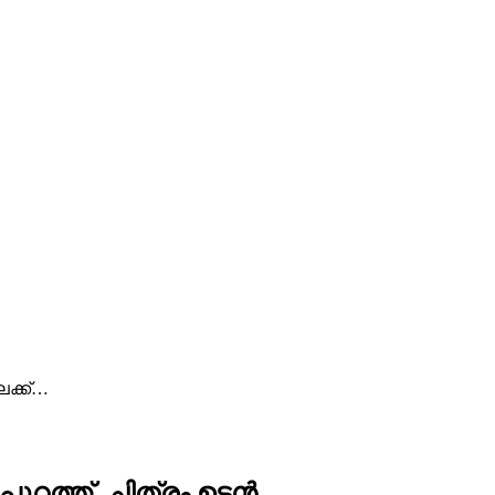
േക്ക്…
ുറത്ത്, ചിത്രം ഉടന്‍