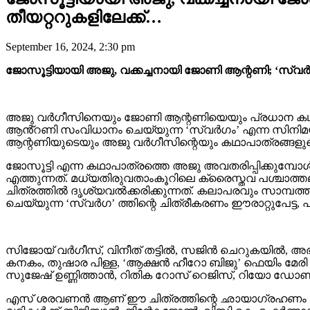
തീയറ്ററുകളിലേക്ക്…
September 16, 2024, 2:30 pm
ജോസൂട്ടിയായി അജു, വക്കച്ചനായി ജോണി ആന്റണി; ‘സ്വര്‍ഗം’ സ
അജു വര്‍ഗീസിനെയും ജോണി ആന്റണിയെയും പ്രധാന കഥാപാ
ആൻ്റണി സംവിധാനം ചെയ്യുന്ന ‘സ്വർഗം’ എന്ന സിനിമയുടെ സ
ആന്റണിയുടെയും അജു വര്‍ഗീസിന്റെയും കഥാപാത്രങ്ങളുടെ ഇന
ജോസൂട്ടി എന്ന കഥാപാത്രത്തെ അജു അവതരിപ്പിക്കുമ്പോൾ
എത്തുന്നത്. മധ്യതിരുവതാംകൂറിലെ ക്രൈസ്തവ പശ്ചാത
ചിത്രത്തിൽ ദൃശ്യവൽക്കരിക്കുന്നത്. കലാപരവും സാമ്പത
ചെയ്യുന്ന ‘സ്വർഗ’ ത്തിന്റെ ചിത്രീകരണം ഈരാറ്റുപേട്ട,
സിജോയ് വർഗീസ്, വിനീത് തട്ടിൽ, സജിൻ ചെറുകയിൽ, അഭിറ
കനകം, തുഷാര പിള്ള, ‘ആക്ഷൻ ഹീറോ ബിജു’ ഫെയിം മേരി ചേ
സുജേഷ് ഉണ്ണിത്താൻ, റിതിക റോസ് റെജിസ്, റിയോ ഡോൺ
എസ് ശരവണൻ ആണ് ഈ ചിത്രത്തിന്റെ ഛായാഗ്രഹണം നിർവ്