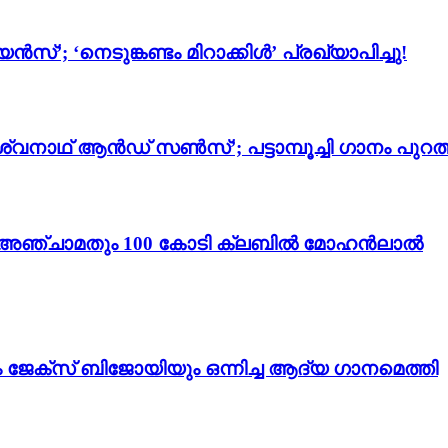
സ്’; ‘നെടുങ്കണ്ടം മിറാക്കിൾ’ പ്രഖ്യാപിച്ചു!
്വനാഥ് ആൻഡ് സൺസ്’; പട്ടാമ്പൂച്ചി ഗാനം പുറത്
ം 3’; അഞ്ചാമതും 100 കോടി ക്ലബിൽ മോഹൻലാൽ
ം ജേക്സ് ബിജോയിയും ഒന്നിച്ച ആദ്യ ഗാനമെത്തി