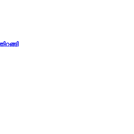
തിറങ്ങി