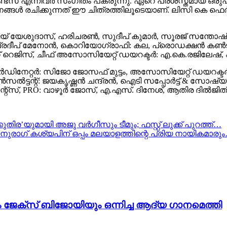
സ് എന്നിവർ സംഗീതം പകരുന്നു. ഏറെ പ്രശസ്തമായ ഒരുപിടി
ങൾ രചിക്കുന്നത് ഈ ചിത്രത്തിലൂടെയാണ്. ലിസി കെ ഫെർ
ിജയ് യേശുദാസ്, ഹരിചരൺ, സുദീപ് കുമാർ, സൂരജ് സന്തോ
പ്രദീപ്‌ മേനോന്‍, കൊറിയോഗ്രാഫി: കല, പ്രൊഡക്ഷൻ കൺട്
സ് റെജിസ്, ചീഫ് അസോസിയേറ്റ് ഡയറക്ടർ: എ.കെ.രജിലേഷ്, പ
ിനേറ്റർ: സിജോ ജോസഫ് മുട്ടം, അസോസിയേറ്റ് ഡയറക്ടർമ
്റ്: ജയകൃഷ്ണൻ ചന്ദ്രൻ, ഐടി സപ്പോർട്ട് & സോഷ്യൽ മ
ടൈന്‍മെന്റ്സ്, PRO: വാഴൂർ ജോസ്, എ.എസ്. ദിനേശ്, ആതിര ദിൽജിത്
ിര’യുമായി അജു വർഗീസും ടീമും; ഫസ്റ്റ് ലുക്ക് പുറത്ത്…
നുരാഗ് കശ്യപിന് ഒപ്പം മലയാളത്തിന്റെ പ്രിയ നായികമാരു
ം ജേക്സ് ബിജോയിയും ഒന്നിച്ച ആദ്യ ഗാനമെത്തി