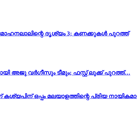
മോഹനലാലിന്റെ ദൃശ്യം 3; കണക്കുകൾ പുറത്ത്
അജു വർഗീസും ടീമും; ഫസ്റ്റ് ലുക്ക് പുറത്ത്…
 കശ്യപിന് ഒപ്പം മലയാളത്തിന്റെ പ്രിയ നായികമ