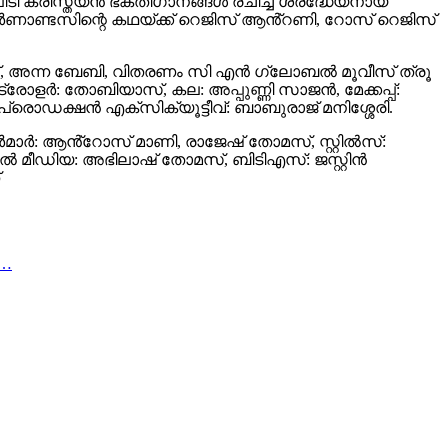
 ക്രിസ്ത്യൻ ഭക്തിഗാനങ്ങൾ രചിച്ച് ശ്രദ്ധേയനായ
ണാണ്ടസിന്റെ കഥയ്ക്ക് റെജിസ് ആൻ്റണി, റോസ് റെജിസ്
ഷ്, അന്ന ബേബി, വിതരണം സി എൻ ഗ്ലോബൽ മൂവീസ് ത്രൂ
രോളർ: തോബിയാസ്, കല: അപ്പുണ്ണി സാജൻ, മേക്കപ്പ്:
്രൊഡക്ഷൻ എക്‌സിക്യൂട്ടീവ്: ബാബുരാജ് മനിശ്ശേരി.
ാർ: ആൻ്റോസ് മാണി, രാജേഷ് തോമസ്, സ്റ്റിൽസ്:
ീഡിയ: അഭിലാഷ് തോമസ്, ബിടിഎസ്: ജസ്റ്റിന്‍
ം…