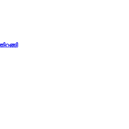
തിറങ്ങി