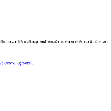
ീത സംവിധാനം നിർവഹിക്കുന്നത്. ജാക്സൺ ജോൺസൺ ക്യാമറ
ിയോ ഗാനം പുറത്ത്…