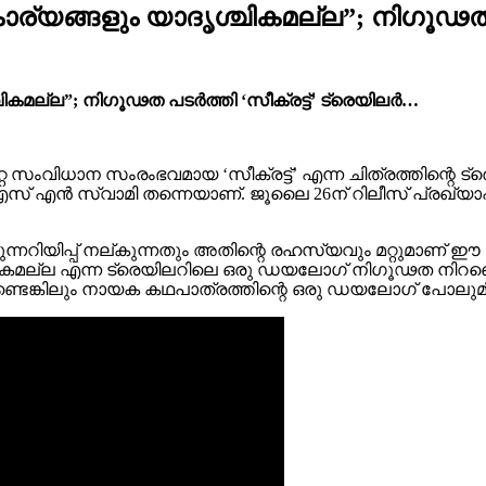
്യങ്ങളും യാദൃശ്ചികമല്ല”; നി​ഗൂഢത പ
കമല്ല”; നി​ഗൂഢത പടർത്തി ‘സീക്രട്ട്’ ട്രെയിലർ…
റ സംവിധാന സംരംഭവമായ ‘സീക്രട്ട്’ എന്ന ചിത്രത്തിന്റെ 
സ് എൻ സ്വാമി തന്നെയാണ്. ജൂലൈ 26ന് റിലീസ് പ്രഖ്യാപിച്ചി
മുന്നറിയിപ്പ് നല്കുന്നതും അതിന്റെ രഹസ്യവും മറ്റുമാണ് 
മല്ല എന്ന ട്രെയിലറിലെ ഒരു ഡയലോഗ് നി​ഗൂഢത നിറഞ്ഞൊരു 
്കിലും നായക കഥപാത്രത്തിന്റെ ഒരു ഡയലോഗ് പോലുമില്ലാ