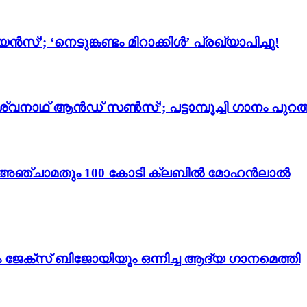
സ്’; ‘നെടുങ്കണ്ടം മിറാക്കിൾ’ പ്രഖ്യാപിച്ചു!
്വനാഥ് ആൻഡ് സൺസ്’; പട്ടാമ്പൂച്ചി ഗാനം പുറത്
ം 3’; അഞ്ചാമതും 100 കോടി ക്ലബിൽ മോഹൻലാൽ
ം ജേക്സ് ബിജോയിയും ഒന്നിച്ച ആദ്യ ഗാനമെത്തി