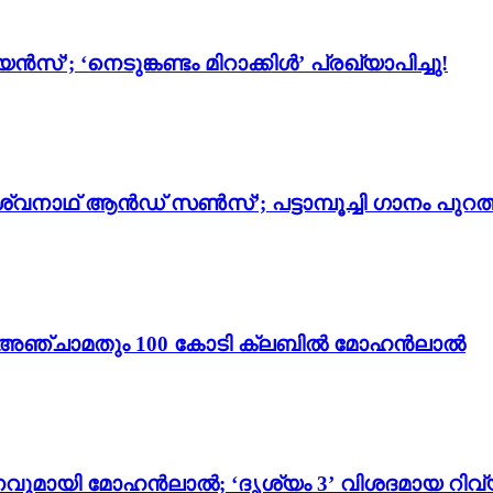
സ്’; ‘നെടുങ്കണ്ടം മിറാക്കിൾ’ പ്രഖ്യാപിച്ചു!
്വനാഥ് ആൻഡ് സൺസ്’; പട്ടാമ്പൂച്ചി ഗാനം പുറത്
ം 3’; അഞ്ചാമതും 100 കോടി ക്ലബിൽ മോഹൻലാൽ
വുമായി മോഹൻലാൽ; ‘ദൃശ്യം 3’ വിശദമായ റിവ്