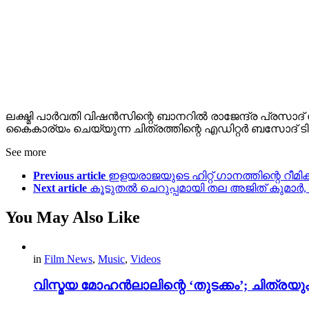
ലക്ഷ്മി പാർവതി വിഷൻസിന്റെ ബാനറിൽ രാജേന്ദ്ര പ്രസാ
കൈകാര്യം ചെയ്യുന്ന ചിത്രത്തിന്റെ എഡിറ്റർ ബസോദ് 
See more
Previous article
ഇളയരാജയുടെ ഹിറ്റ് ഗാനത്തിന്റെ റീമി
Next article
കൂടുതൽ ചെറുപ്പമായി തല അജിത് കുമാർ, ഒപ
You May Also Like
in
Film News
,
Music
,
Videos
വിസ്മയ മോഹൻലാലിന്റെ ‘തുടക്കം’; ചിത്രയു