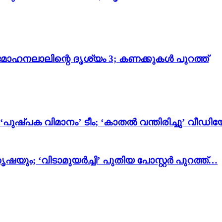
മോഹനലാലിന്റെ ദൃശ്യം 3; കണക്കുകൾ പുറത്ത്
 ‘പുഷ്പക വിമാനം’ ടീം; ‘കാതൽ വന്തിരിച്ചു’ വീഡ
ഷയും; ‘വിടാമുയർച്ചി’ പുതിയ പോസ്റ്റർ പുറത്ത്…