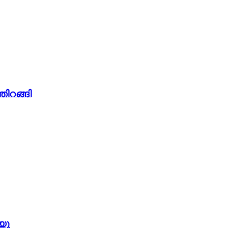
തിറങ്ങി
യൂ