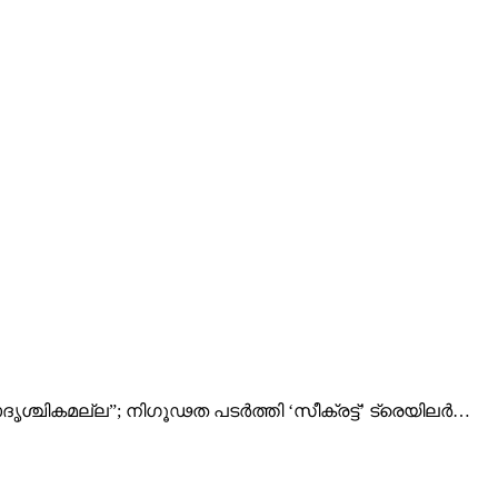
ശ്ചികമല്ല”; നി​ഗൂഢത പടർത്തി ‘സീക്രട്ട്’ ട്രെയിലർ…