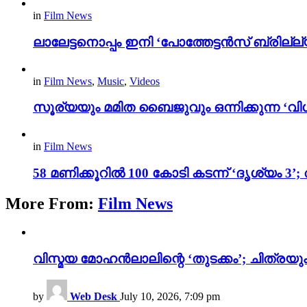
in
Film News
ലാലേട്ടനൊപ്പം ഇനി ‘പോത്തേട്ടൻസ് ബ്രില്ല്യൻ
in
Film News
,
Music
,
Videos
സൂര്യയും മമിത ബൈജുവും ഒന്നിക്കുന്ന ‘വിശ
in
Film News
58 മണിക്കൂറിൽ 100 കോടി കടന്ന് ‘ദൃശ്യ
More From:
Film News
വിസ്മയ മോഹൻലാലിന്റെ ‘തുടക്കം’; ചിത്രയു
by
Web Desk
July 10, 2026, 7:09 pm