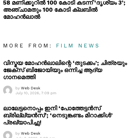
58 മണിക്കൂറിൽ 100 കോടി കടന്ന് ‘ദൃശ്യം 3’;
അഞ്ചാമതും 100 കോടി ക്ലബിൽ
മോഹൻലാൽ
MORE FROM:
FILM NEWS
വിസ്മയ മോഹൻലാലിന്റെ ‘തുടക്കം’; ചിത്രയും
ജേക്സ് ബിജോയിയും ഒന്നിച്ച ആദ്യ
ഗാനമെത്തി
by
Web Desk
July 10, 2026, 7:09 pm
ലാലേട്ടനൊപ്പം ഇനി ‘പോത്തേട്ടൻസ്
ബ്രില്ല്യൻസ്’; ‘നെടുങ്കണ്ടം മിറാക്കിൾ’
പ്രഖ്യാപിച്ചു!
by
Web Desk