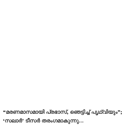
“മരണമാസമായി പ്രഭാസ്, ഞെട്ടിച്ച് പൃഥ്വിയും”;
‘സലാർ’ ടീസർ തരംഗമാകുന്നു…