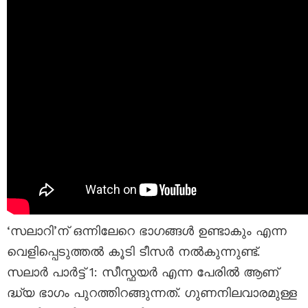
‘സലാറി’ന് ഒന്നിലേറെ ഭാഗങ്ങൾ ഉണ്ടാകും എന്ന
വെളിപ്പെടുത്തൽ കൂടി ടീസർ നൽകുന്നുണ്ട്.
സലാർ പാർട്ട് 1: സീസ്ഫയർ എന്ന പേരിൽ ആണ്
ദ്ധ്യ ഭാഗം പുറത്തിറങ്ങുന്നത്. ഗുണനിലവാരമുള്ള