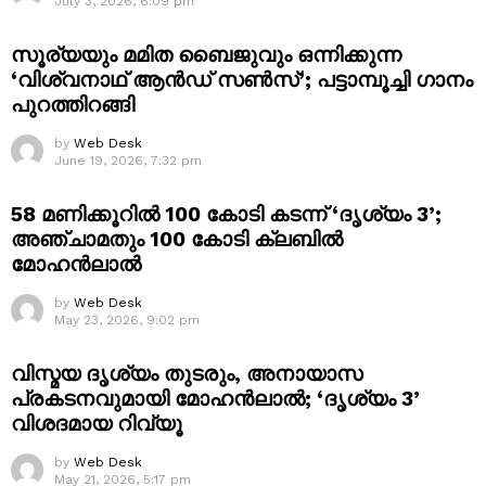
July 3, 2026, 6:09 pm
സൂര്യയും മമിത ബൈജുവും ഒന്നിക്കുന്ന
‘വിശ്വനാഥ് ആൻഡ് സൺസ്’; പട്ടാമ്പൂച്ചി ഗാനം
പുറത്തിറങ്ങി
by
Web Desk
June 19, 2026, 7:32 pm
58 മണിക്കൂറിൽ 100 കോടി കടന്ന് ‘ദൃശ്യം 3’;
അഞ്ചാമതും 100 കോടി ക്ലബിൽ
മോഹൻലാൽ
by
Web Desk
May 23, 2026, 9:02 pm
വിസ്മയ ദൃശ്യം തുടരും, അനായാസ
പ്രകടനവുമായി മോഹൻലാൽ; ‘ദൃശ്യം 3’
വിശദമായ റിവ്യൂ
by
Web Desk
May 21, 2026, 5:17 pm