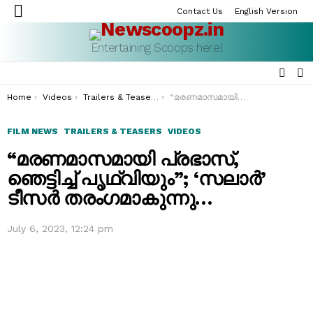
Contact Us
English Version
Menu
Entertaining Scoops here!
SEAR
S
S
You are here:
Home
Videos
Trailers & Teasers
“മരണമാസമായി പ്രഭാസ്, ഞെട്ടിച്ച് പൃഥ്വിയും”; ‘സലാർ’ ടീസർ തരംഗമാകുന്നു…
FILM NEWS
TRAILERS & TEASERS
VIDEOS
“മരണമാസമായി പ്രഭാസ്,
ഞെട്ടിച്ച് പൃഥ്വിയും”; ‘സലാർ’
ടീസർ തരംഗമാകുന്നു…
July 6, 2023, 12:24 pm