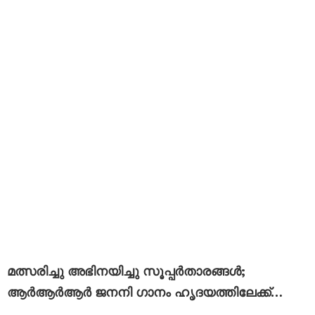
മത്സരിച്ചു അഭിനയിച്ചു സൂപ്പർതാരങ്ങൾ;
ആർആർആർ ജനനി ഗാനം ഹൃദയത്തിലേക്ക്…