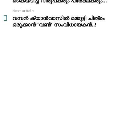
കൈയടിച്ച് നിരൂപകരും പ്രേക്ഷകരും…
Next article
വമ്പൻ ക്യാൻവാസിൽ മമ്മൂട്ടി ചിത്രം
ഒരുക്കാൻ ‘വൺ’ സംവിധായകൻ..!