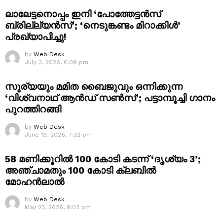
ലാലേട്ടനൊപ്പം ഇനി ‘പോത്തേട്ടൻസ്
ബ്രില്ല്യൻസ്’; ‘നെടുങ്കണ്ടം മിറാക്കിൾ’
പ്രഖ്യാപിച്ചു!
by
Web Desk
July 3, 2026, 6:09 pm
സൂര്യയും മമിത ബൈജുവും ഒന്നിക്കുന്ന
‘വിശ്വനാഥ് ആൻഡ് സൺസ്’; പട്ടാമ്പൂച്ചി ഗാനം
പുറത്തിറങ്ങി
by
Web Desk
June 19, 2026, 7:32 pm
58 മണിക്കൂറിൽ 100 കോടി കടന്ന് ‘ദൃശ്യം 3’;
അഞ്ചാമതും 100 കോടി ക്ലബിൽ
മോഹൻലാൽ
by
Web Desk
May 23, 2026, 9:02 pm