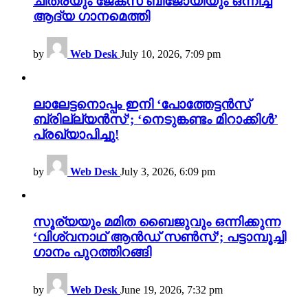
ചിത്രയും ജേക്സ് ബിജോയിയും ഒന്നിച്ച
ആദ്യ ഗാനമെത്തി
by
Web Desk
July 10, 2026, 7:09 pm
ലാലേട്ടനൊപ്പം ഇനി ‘പോത്തേട്ടൻസ്
ബ്രില്ല്യൻസ്’; ‘നെടുങ്കണ്ടം മിറാക്കിൾ’
പ്രഖ്യാപിച്ചു!
by
Web Desk
July 3, 2026, 6:09 pm
സൂര്യയും മമിത ബൈജുവും ഒന്നിക്കുന്ന
‘വിശ്വനാഥ് ആൻഡ് സൺസ്’; പട്ടാമ്പൂച്ചി
ഗാനം പുറത്തിറങ്ങി
by
Web Desk
June 19, 2026, 7:32 pm