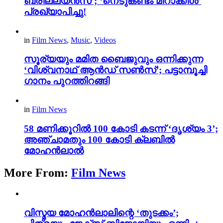
ബ്രില്ല്യൻസ്’; ‘നെടുങ്കണ്ടം മിറാക്കിൾ’
പ്രഖ്യാപിച്ചു!
in
Film News
,
Music
,
Videos
സൂര്യയും മമിത ബൈജുവും ഒന്നിക്കുന്ന
‘വിശ്വനാഥ് ആൻഡ് സൺസ്’; പട്ടാമ്പൂച്ചി
ഗാനം പുറത്തിറങ്ങി
in
Film News
58 മണിക്കൂറിൽ 100 കോടി കടന്ന് ‘ദൃശ്യം 3’;
അഞ്ചാമതും 100 കോടി ക്ലബിൽ
മോഹൻലാൽ
More From:
Film News
വിസ്മയ മോഹൻലാലിന്റെ ‘തുടക്കം’;