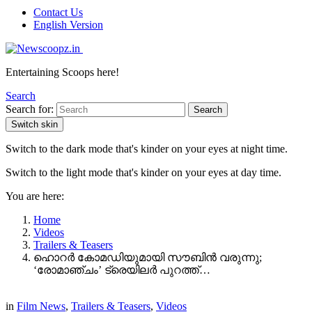
Contact Us
English Version
Entertaining Scoops here!
Search
Search for:
Search
Switch skin
Switch to the dark mode that's kinder on your eyes at night time.
Switch to the light mode that's kinder on your eyes at day time.
You are here:
Home
Videos
Trailers & Teasers
ഹൊറർ കോമഡിയുമായി സൗബിൻ വരുന്നു;
‘രോമാഞ്ചം’ ട്രെയിലർ പുറത്ത്…
in
Film News
,
Trailers & Teasers
,
Videos