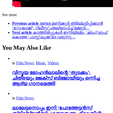
See more
Previous article
രണ്ടര മണിക്കൂർ ത്രില്ലടിപ്പിക്കാൻ
‘റോഷാക്ക്’; റിലീസ് പ്രഖ്യാപിച്ച് മമ്മൂട്ടി…
Next article
കാത്തിരിപ്പുകൾ ഇനിയില്ല, ‘കിംഗ്‌ ഓഫ്
കൊത്ത’ ഫസ്റ്റ് ലുക്ക് ദേ വരുന്നു…
You May Also Like
in
Film News
,
Music
,
Videos
വിസ്മയ മോഹൻലാലിന്റെ ‘തുടക്കം’;
ചിത്രയും ജേക്സ് ബിജോയിയും ഒന്നിച്ച
ആദ്യ ഗാനമെത്തി
in
Film News
ലാലേട്ടനൊപ്പം ഇനി ‘പോത്തേട്ടൻസ്