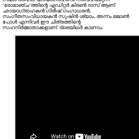
‘രോമാഞ്ച’ത്തിന്റെ എഡിറ്റർ കിരൺ ദാസ് ആണ്.
ഛായാഗ്രാഹകൻ ഗിരീഷ് ഗംഗാധരൻ,
സംഗീതസംവിധായകൻ സുഷിൻ ശ്യാം, അന്നം ജോൺ
പോൾ എന്നിവർ ഈ ചിത്രത്തിന്റെ
സഹനിർമ്മാതാക്കളാണ്. ട്രെയിലർ കാണാം: