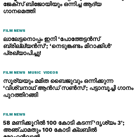
ജേക്സ് ബിജോയിയും ഒന്നിച്ച ആദ്യ
ഗാനമെത്തി
FILM NEWS
ലാലേട്ടനൊപ്പം ഇനി ‘പോത്തേട്ടൻസ്
ബ്രില്ല്യൻസ്’; ‘നെടുങ്കണ്ടം മിറാക്കിൾ’
പ്രഖ്യാപിച്ചു!
FILM NEWS
MUSIC
VIDEOS
സൂര്യയും മമിത ബൈജുവും ഒന്നിക്കുന്ന
‘വിശ്വനാഥ് ആൻഡ് സൺസ്’; പട്ടാമ്പൂച്ചി ഗാനം
പുറത്തിറങ്ങി
FILM NEWS
58 മണിക്കൂറിൽ 100 കോടി കടന്ന് ‘ദൃശ്യം 3’;
അഞ്ചാമതും 100 കോടി ക്ലബിൽ
മോഹൻലാൽ