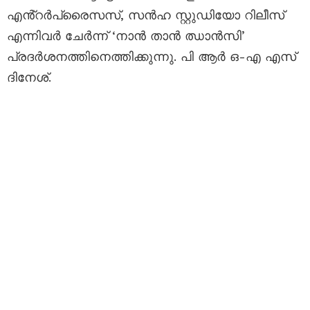
എൻ്റർപ്രൈസസ്, സൻഹ സ്റ്റുഡിയോ റിലീസ്
എന്നിവർ ചേർന്ന് ‘നാൻ താൻ ഝാൻസി’
പ്രദർശനത്തിനെത്തിക്കുന്നു. പി ആർ ഒ-എ എസ്
ദിനേശ്.