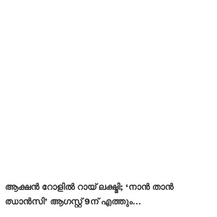
ആക്ഷൻ റോളിൽ റായ് ലക്ഷ്മി; ‘നാൻ താൻ
ഝാൻസി’ ആഗസ്റ്റ് 9ന് എത്തും…