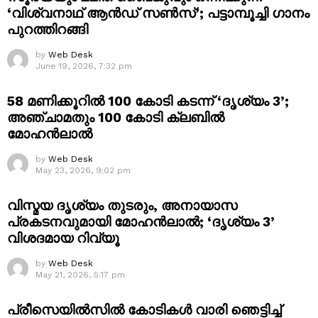
‘വിശ്വനാഥ് ആൻഡ് സൺസ്’; പട്ടാമ്പൂച്ചി ഗാനം
പുറത്തിറങ്ങി
by
Web Desk
June 19, 2026, 7:32 pm
58 മണിക്കൂറിൽ 100 കോടി കടന്ന് ‘ദൃശ്യം 3’;
അഞ്ചാമതും 100 കോടി ക്ലബിൽ
മോഹൻലാൽ
by
Web Desk
May 23, 2026, 9:02 pm
വിസ്മയ ദൃശ്യം തുടരും, അനായാസ
പ്രകടനവുമായി മോഹൻലാൽ; ‘ദൃശ്യം 3’
വിശദമായ റിവ്യൂ
by
Web Desk
May 21, 2026, 5:17 pm
പ്രീസെയിൽസിൽ കോടികൾ വാരി ഞെട്ടിച്ച്