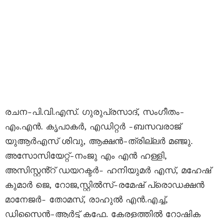
രചന-പി.വി.എസ്. ഗുരുപ്രസാദ്, സംഗീതം-
എം.എൻ. കൃപാകർ, എഡിറ്റർ -ബസവരാജ്
യുആർഎസ് ശിവു, ആക്ഷൻ-ത്രില്ലർ മഞ്ജു.
അസോസിയേറ്റ്-നംജു എം എൻ ഹള്ളി,
അസിസ്റ്റൻ്റ് ഡയറക്ടർ- ഹനിയുമർ എസ്, മഹേഷ്
കുമാർ ജെ, റോജ,സ്റ്റിൽസ്-രമേഷ് പ്രൊഡക്ഷൻ
മാനേജർ- തോമസ്, രാഹുൽ എൻ.എച്ച്,
ഡിസൈൻ-ആർട്ട് കഫേ. കേരളത്തിൽ റോഷിക