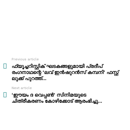
Previous article
See
more
ഫ്യൂച്ചറിസ്റ്റിക് ഘടകങ്ങളുമായി പ്രദീപ്
രംഗനാഥന്റെ ‘ലവ് ഇൻഷുറൻസ് കമ്പനി’ ഫസ്റ്റ്
ലുക്ക് പുറത്ത്…
Next article
‘ഈയം ദ വെപ്പൺ’ സിനിമയുടെ
ചിത്രീകരണം കോഴിക്കോട് ആരംഭിച്ചു…