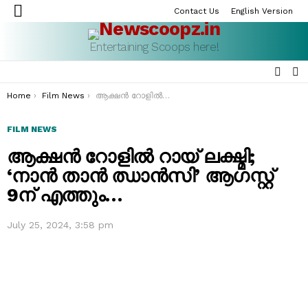
Contact Us
English Version
Menu
Entertaining Scoops here!
SEAR
S
S
You are here:
Home
Film News
ആക്ഷൻ റോളിൽ റായ് ലക്ഷ്മി; ‘നാൻ താൻ ഝാൻസി’ ആഗസ്റ്റ് 9ന് എത്തും…
FILM NEWS
ആക്ഷൻ റോളിൽ റായ് ലക്ഷ്മി;
‘നാൻ താൻ ഝാൻസി’ ആഗസ്റ്റ്
9ന് എത്തും…
July 25, 2024, 3:58 pm