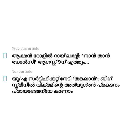
Previous article
See
more
ആക്ഷൻ റോളിൽ റായ് ലക്ഷ്മി; ‘നാൻ താൻ
ഝാൻസി’ ആഗസ്റ്റ് 9ന് എത്തും…
Next article
യു/എ സർട്ടിഫിക്കറ്റ് നേടി ‘തങ്കലാൻ’; ബിഗ്
സ്ക്രീനിൽ വിക്രമിന്റെ അത്യുഗ്രൻ പ്രകടനം
പ്രായഭേദമന്യേ കാണാം