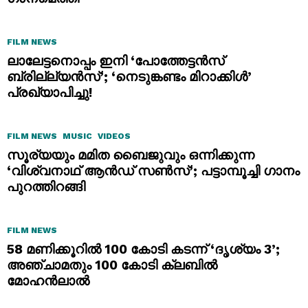
FILM NEWS
ലാലേട്ടനൊപ്പം ഇനി ‘പോത്തേട്ടൻസ്
ബ്രില്ല്യൻസ്’; ‘നെടുങ്കണ്ടം മിറാക്കിൾ’
പ്രഖ്യാപിച്ചു!
FILM NEWS
MUSIC
VIDEOS
സൂര്യയും മമിത ബൈജുവും ഒന്നിക്കുന്ന
‘വിശ്വനാഥ് ആൻഡ് സൺസ്’; പട്ടാമ്പൂച്ചി ഗാനം
പുറത്തിറങ്ങി
FILM NEWS
58 മണിക്കൂറിൽ 100 കോടി കടന്ന് ‘ദൃശ്യം 3’;
അഞ്ചാമതും 100 കോടി ക്ലബിൽ
മോഹൻലാൽ