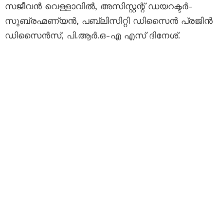
സജീവൻ വെള്ളാവിൽ, അസിസ്റ്റന്റ് ഡയറക്ടർ-
സുബ്രഹ്മണ്യൻ, പബ്ലിസിറ്റി ഡിസൈൻ പ്രജിൻ
ഡിസൈൻസ്, പി.ആർ.ഒ-എ എസ് ദിനേശ്.