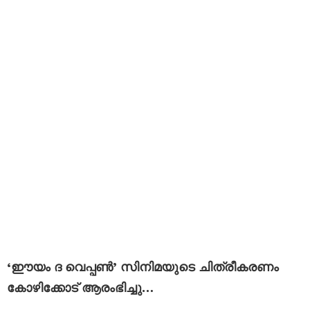
‘ഈയം ദ വെപ്പൺ’ സിനിമയുടെ ചിത്രീകരണം
കോഴിക്കോട് ആരംഭിച്ചു…