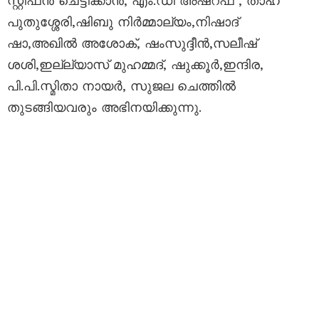
സ്റ്റീഫൻ ചെട്ടിക്കാൻ, എം.ഡി അഷ്റഫ് , താഹ
പുതുശ്ശേരി,ഷിബു നിർമ്മാല്യം,നിഷാദ്
ഷാ,അഖിൽ അശോക്, ഷംസുദ്ദീൻ,സലീഷ്
ശശി,ഇല്ല്യാസ് മുഹമ്മദ്, ഷുക്കൂർ,ഇന്ദിര,
പി.പി.സ്മിതാ നായർ, സുജല ചെത്തിൽ
തുടങ്ങിയവരും അഭിനയിക്കുന്നു.