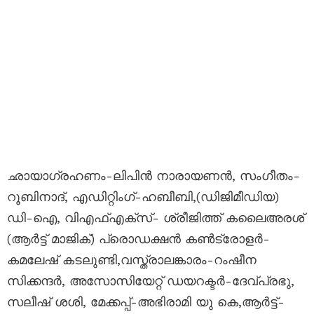
ഛായാഗ്രഹണം-ലിപിൻ നാരായണൻ, സംഗീതം-
റൂബിനാദ്, എഡിറ്റിംഗ്-ഹബീബി,(ഡിജിമീഡിയ)
ഡി-ഐ, വിഎഫ്എക്സ്- ശ്രീജിത്ത്‌ കലൈഅരശ്
(ആർട്ട് മാജിക്) പ്രൊഡക്ഷൻ കൺട്രോളർ-
കമലേഷ് കടലുണ്ടി,വസ്ത്രാലങ്കാരം-റംഷീന
സിക്കന്ദർ, അസോസിയേറ്റ് ഡയറക്ടർ-ദേവ്പ്രഭു,
സലീഷ് ശശി, മേക്കപ്പ്-അഭിരാമി യു കെ,ആർട്ട്-