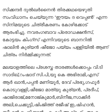
സിക്കന്ദർ ദുൽഖർനൈൻ തിരക്കഥയെഴുതി
സംവിധാനം ചെയ്യുന്ന ‘ഈയം ദ വെപ്പൺ’ എന്ന
സിനിമയുടെ ചിത്രീകരണം കോഴിക്കോട്
ആരംഭിച്ചു. നവരംഗബാവ പ്രൊഡക്ഷൻസ്,
കോട്ടയം കിംഗ്സ് എന്നിവയുടെ ബാനറിൽ
ഷാലിൻ കുര്യൻ ഷീജോ പയ്യം പള്ളിയിൽ ആണ്
ചിത്രം നിർമ്മിക്കുന്നത്.
മലയാളത്തിലെ പ്രശസ്ത താരങ്ങൾക്കൊപ്പം വി.ടി
സാദിഖ്,റംഷാദ് സി.പി,യൂ കെ അഭിരാമി,എസ്
ആർ ഖാൻ,പപ്പൻ മണിയൂർ, ദേവ് പ്രഭു,ഗഫൂർ
കൊടുവള്ളി,ഷീജോ മാത്യു കുര്യൻ, പ്രദീപ്,
ഷാജിരാജ്,മനോജ്കുമാർ,ബിനീജ,സാക്കിർ
അലി,ചെക്കൂട്ടി,ഷിംജിത്ത് രജീഷ് ഇ,ഷിഹാൻ,