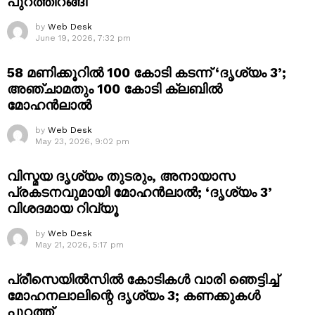
പുറത്തിറങ്ങി
by
Web Desk
June 19, 2026, 7:32 pm
58 മണിക്കൂറിൽ 100 കോടി കടന്ന് ‘ദൃശ്യം 3’;
അഞ്ചാമതും 100 കോടി ക്ലബിൽ
മോഹൻലാൽ
by
Web Desk
May 23, 2026, 9:02 pm
വിസ്മയ ദൃശ്യം തുടരും, അനായാസ
പ്രകടനവുമായി മോഹൻലാൽ; ‘ദൃശ്യം 3’
വിശദമായ റിവ്യൂ
by
Web Desk
May 21, 2026, 5:17 pm
പ്രീസെയിൽസിൽ കോടികൾ വാരി ഞെട്ടിച്ച്
മോഹനലാലിന്റെ ദൃശ്യം 3; കണക്കുകൾ
പുറത്ത്