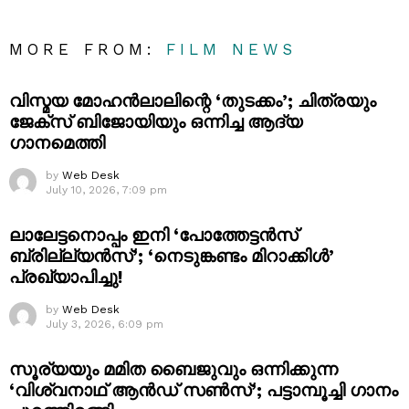
MORE FROM:
FILM NEWS
വിസ്മയ മോഹൻലാലിന്റെ ‘തുടക്കം’; ചിത്രയും
ജേക്സ് ബിജോയിയും ഒന്നിച്ച ആദ്യ
ഗാനമെത്തി
by
Web Desk
July 10, 2026, 7:09 pm
ലാലേട്ടനൊപ്പം ഇനി ‘പോത്തേട്ടൻസ്
ബ്രില്ല്യൻസ്’; ‘നെടുങ്കണ്ടം മിറാക്കിൾ’
പ്രഖ്യാപിച്ചു!
by
Web Desk
July 3, 2026, 6:09 pm
സൂര്യയും മമിത ബൈജുവും ഒന്നിക്കുന്ന
‘വിശ്വനാഥ് ആൻഡ് സൺസ്’; പട്ടാമ്പൂച്ചി ഗാനം