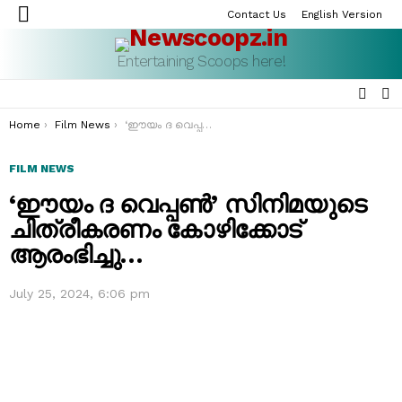
Contact Us
English Version
Menu
Entertaining Scoops here!
SEAR
S
S
You are here:
Home
Film News
‘ഈയം ദ വെപ്പൺ’ സിനിമയുടെ ചിത്രീകരണം കോഴിക്കോട് ആരംഭിച്ചു…
FILM NEWS
‘ഈയം ദ വെപ്പൺ’ സിനിമയുടെ
ചിത്രീകരണം കോഴിക്കോട്
ആരംഭിച്ചു…
July 25, 2024, 6:06 pm