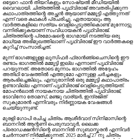
ഒട്ടേറെ ഫാൻ തിയറികളും സോഷ്യൽ മീഡിയയിൽ
വൈറലായി. ചിത്രത്തിൽ പൃഥ്വിരാജ് അവതരിപ്പിക്കുന്ന
കഥാപാത്രത്തിന്റെ അച്ഛൻ ആയാണ് മമ്മൂട്ടി എത്തുന്നത്
എന്ന് വരെ കഥകൾ പ്രചരിച്ചു. ഏതായാലും ആ
വാർത്തകളിലെ സത്യം വെളിപ്പെടുത്തികൊണ്ട് മുന്നോട്ടു
വന്നിരിക്കുകയാണ് സംവിധായകൻ പൃഥ്വിരാജ്.
ചിത്രത്തിന്റെ പ്രമോഷന്റെ ഭാഗമായി നടത്തിയ ഒരു
മാധ്യമ അഭിമുഖത്തിലാണ് പൃഥ്വിരാജ് ഈ വാർത്തകളെ
കുറിച്ച് സംസാരിച്ചത്.
മൂന്ന് ഭാഗങ്ങളുള്ള ലൂസിഫർ ഫ്രാൻഞ്ചൈസിന്റെ ഈ
രണ്ടാം ഭാഗത്തിൽ മമ്മൂട്ടി ഇല്ല എന്നാണ് പൃഥ്വിരാജ്
പറയുന്നത്. അതോടെ മൂന്നാം ഭാഗത്തിൽ അദ്ദേഹം
അതിഥി വേഷത്തിൽ എത്തുമോ എന്നുള്ള ചർച്ചകളും
ആരംഭിച്ചെങ്കിലും. എമ്പുരാനിൽ ഒരു മമ്മൂട്ടി കഥാപാത്രം
ഉണ്ടാവില്ല എന്നാണ് പൃഥ്വിരാജ് വെളിപ്പെടുത്തിയത്.
മോഹൻലാൽ നായകനായ ചിത്രത്തിൽ പൃഥ്വിരാജ്,
ടോവിനോ തോമസ്, മഞ്ജു വാര്യർ, ഇന്ദ്രജിത്
സുകുമാരൻ എന്നിവരും നിർണ്ണായക വേഷങ്ങൾ
ചെയ്യുന്നുണ്ട്.
മുരളി ഗോപി രചിച്ച ചിത്രം ആശീർവാദ് സിനിമാസിന്റെ
ബാനറിൽ ആന്റണി പെരുമ്പാവൂർ, ലൈക്ക
പ്രൊഡക്ഷൻസിന്റെ ബാനറിൽ സുബാസ്കരൻ എന്നിവർ
ചേർന്നാണ് നിർമ്മിക്കുന്നത്. 2025 മാർച്ച് 27 നു ചിത്രം