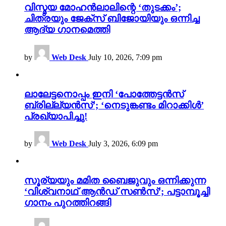
വിസ്മയ മോഹൻലാലിന്റെ ‘തുടക്കം’;
ചിത്രയും ജേക്സ് ബിജോയിയും ഒന്നിച്ച
ആദ്യ ഗാനമെത്തി
by
Web Desk
July 10, 2026, 7:09 pm
ലാലേട്ടനൊപ്പം ഇനി ‘പോത്തേട്ടൻസ്
ബ്രില്ല്യൻസ്’; ‘നെടുങ്കണ്ടം മിറാക്കിൾ’
പ്രഖ്യാപിച്ചു!
by
Web Desk
July 3, 2026, 6:09 pm
സൂര്യയും മമിത ബൈജുവും ഒന്നിക്കുന്ന
‘വിശ്വനാഥ് ആൻഡ് സൺസ്’; പട്ടാമ്പൂച്ചി
ഗാനം പുറത്തിറങ്ങി