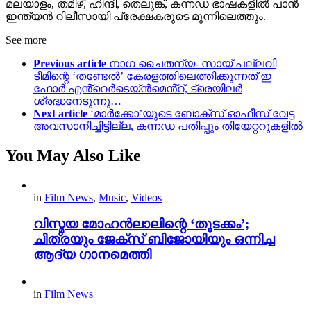
മലയാളം, തമിഴ്, ഹിന്ദി, തെലുങ്ക്, കന്നഡ ഭാഷകളിൽ പാൻ
ഇന്ത്യൻ റിലീസായി പ്രേക്ഷകരുടെ മുന്നിലെത്തും.
See more
Previous article
നാഗ ചൈതന്യ- സായ് പല്ലവി
ടീമിന്റെ ‘തണ്ടേൽ’ കേരളത്തിലെത്തിക്കുന്നത് ഇ
ഫോർ എൻ്റെർടെയ്ൻമെൻ്റ്, ട്രെയിലർ
ശ്രദ്ധനേടുന്നു…
Next article
‘മാർക്കോ’യുടെ ബോക്സ് ഓഫീസ് വേട്ട
അവസാനിച്ചിട്ടില്ല, കന്നഡ പതിപ്പും തിയേറ്ററുകളിൽ
You May Also Like
in
Film News
,
Music
,
Videos
വിസ്മയ മോഹൻലാലിന്റെ ‘തുടക്കം’;
ചിത്രയും ജേക്സ് ബിജോയിയും ഒന്നിച്ച
ആദ്യ ഗാനമെത്തി
in
Film News