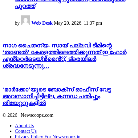
പുറത്ത്
by
Web Desk
May 20, 2026, 11:37 pm
നാഗ ചൈതന്യ- സായ് പല്ലവി ടീമിന്റെ
‘തണ്ടേൽ’ കേരളത്തിലെത്തിക്കുന്നത് ഇ ഫോർ
എൻ്റെർടെയ്ൻമെൻ്റ്, ട്രെയിലർ
ശ്രദ്ധനേടുന്നു…
‘മാർക്കോ’യുടെ ബോക്സ് ഓഫീസ് വേട്ട
അവസാനിച്ചിട്ടില്ല, കന്നഡ പതിപ്പും
തിയേറ്ററുകളിൽ
© 2026 | Newscoopz.com
About Us
Contact Us
Privacy Policy For Newscoopz.in