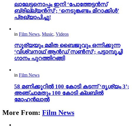
ലാലേട്ടനൊപ്പം ഇനി ‘പോത്തേട്ടൻസ്
ബ്രില്ല്യൻസ്’; ‘നെടുങ്കണ്ടം മിറാക്കിൾ’
പ്രഖ്യാപിച്ചു!
in
Film News
,
Music
,
Videos
സൂര്യയും മമിത ബൈജുവും ഒന്നിക്കുന്ന
‘വിശ്വനാഥ് ആൻഡ് സൺസ്’; പട്ടാമ്പൂച്ചി
ഗാനം പുറത്തിറങ്ങി
in
Film News
58 മണിക്കൂറിൽ 100 കോടി കടന്ന് ‘ദൃശ്യം 3’;
അഞ്ചാമതും 100 കോടി ക്ലബിൽ
മോഹൻലാൽ
More From:
Film News