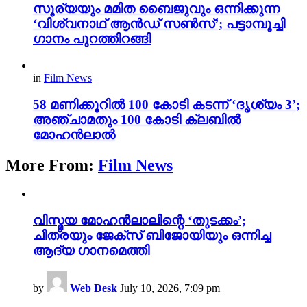
സൂര്യയും മമിത ബൈജുവും ഒന്നിക്കുന്ന
‘വിശ്വനാഥ് ആൻഡ് സൺസ്’; പട്ടാമ്പൂച്ചി
ഗാനം പുറത്തിറങ്ങി
in
Film News
58 മണിക്കൂറിൽ 100 കോടി കടന്ന് ‘ദൃശ്യം 3’;
അഞ്ചാമതും 100 കോടി ക്ലബിൽ
മോഹൻലാൽ
More From:
Film News
വിസ്മയ മോഹൻലാലിന്റെ ‘തുടക്കം’;
ചിത്രയും ജേക്സ് ബിജോയിയും ഒന്നിച്ച
ആദ്യ ഗാനമെത്തി
by
Web Desk
July 10, 2026, 7:09 pm