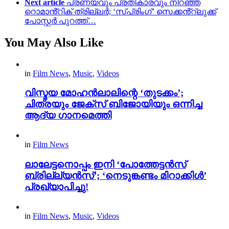
Next article
പ്രണയവും പ്രതികാരവും നിറഞ്ഞ
റൊമാൻ്റിക് ത്രില്ലർ; ‘സ്പ്രിംഗ്’ സെക്കൻ്റ്ലുക്ക്
പോസ്റ്റർ പുറത്ത്…
You May Also Like
in
Film News
,
Music
,
Videos
വിസ്മയ മോഹൻലാലിന്റെ ‘തുടക്കം’;
ചിത്രയും ജേക്സ് ബിജോയിയും ഒന്നിച്ച
ആദ്യ ഗാനമെത്തി
in
Film News
ലാലേട്ടനൊപ്പം ഇനി ‘പോത്തേട്ടൻസ്
ബ്രില്ല്യൻസ്’; ‘നെടുങ്കണ്ടം മിറാക്കിൾ’
പ്രഖ്യാപിച്ചു!
in
Film News
,
Music
,
Videos