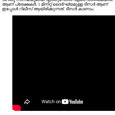
ആണ് പ്രേക്ഷകർ. 1 മിനിറ്റ് ദൈർഘ്യമുള്ള ടീസർ ആണ്
ഇപ്പോൾ റിലീസ് ആയിരിക്കുന്നത്. ടീസർ കാണാം: