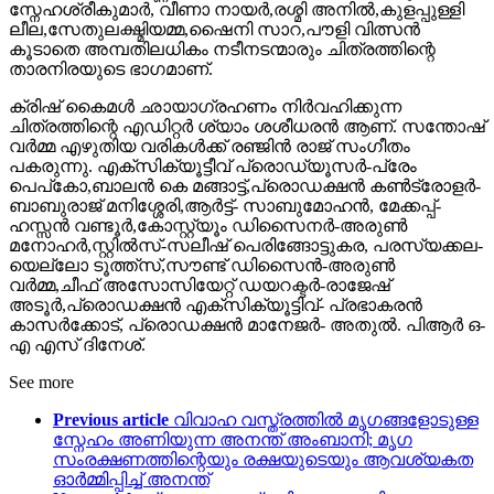
സ്നേഹശ്രീകുമാർ, വീണാ നായർ,രശ്മി അനിൽ,കുളപ്പുള്ളി
ലീല,സേതുലക്ഷ്മിയമ്മ,ഷൈനി സാറ,പൗളി വിത്സൻ
കൂടാതെ അമ്പതിലധികം നടീനടന്മാരും ചിത്രത്തിന്റെ
താരനിരയുടെ ഭാഗമാണ്.
ക്രിഷ് കൈമൾ ഛായാഗ്രഹണം നിർവഹിക്കുന്ന
ചിത്രത്തിന്റെ എഡിറ്റർ ശ്യാം ശശീധരൻ ആണ്. സന്തോഷ്
വർമ്മ എഴുതിയ വരികൾക്ക് രഞ്ജിൻ രാജ് സംഗീതം
പകരുന്നു. എക്സിക്യൂട്ടീവ് പ്രൊഡ്യൂസർ-പ്രേം
പെപ്കോ,ബാലൻ കെ മങ്ങാട്ട്,പ്രൊഡക്ഷൻ കൺട്രോളർ-
ബാബുരാജ് മനിശ്ശേരി,ആർട്ട്- സാബുമോഹൻ, മേക്കപ്പ്-
ഹസ്സൻ വണ്ടൂർ,കോസ്റ്റ്യൂം ഡിസൈനർ-അരുൺ
മനോഹർ,സ്റ്റിൽസ്-സലീഷ് പെരിങ്ങോട്ടുകര, പരസ്യക്കല-
യെല്ലോ ടൂത്ത്സ്,സൗണ്ട് ഡിസൈൻ-അരുൺ
വർമ്മ,ചീഫ് അസോസിയേറ്റ് ഡയറക്ടർ-രാജേഷ്
അടൂർ,പ്രൊഡക്ഷൻ എക്സിക്യൂട്ടിവ്- പ്രഭാകരൻ
കാസർക്കോട്, പ്രൊഡക്ഷൻ മാനേജർ- അതുൽ. പിആർ ഒ-
എ എസ് ദിനേശ്.
See more
Previous article
വിവാഹ വസ്ത്രത്തിൽ മൃഗങ്ങളോടുള്ള
സ്നേഹം അണിയുന്ന അനന്ത് അംബാനി; മൃഗ
സംരക്ഷണത്തിന്റെയും രക്ഷയുടെയും ആവശ്യകത
ഓർമ്മിപ്പിച്ച് അനന്ത്