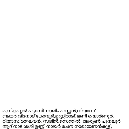
മണികണ്ഠൻ പട്ടാമ്പി, സലിം ഹസ്സൻ,നിയാസ്
ബക്കർ,വിനോദ് കോവൂർ,ഉണ്ണിരാജ്, മണി ഷൊർണൂർ,
റിയാസ്,രാഘവൻ, സജിൻ,സെന്തിൽ, അരുൺ പുനലൂർ,
ആദിനാട് ശശി,ഉണ്ണി നായർ,രചന നാരായണൻകുട്ടി,