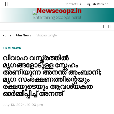
Contact Us
English Version
Menu
Entertaining Scoops here!
SEAR
S
S
You are here:
Home
Film News
വിവാഹ വസ്ത്രത്തിൽ മൃഗങ്ങളോടുള്ള സ്നേഹം അണിയുന്ന അനന്ത് അംബാനി; മൃഗ സംരക്ഷണത്തിന്റെയും രക്ഷയുടെയും ആവശ്യകത ഓർമ്മിപ്പിച്ച് അനന്ത്
FILM NEWS
വിവാഹ വസ്ത്രത്തിൽ
മൃഗങ്ങളോടുള്ള സ്നേഹം
അണിയുന്ന അനന്ത് അംബാനി;
മൃഗ സംരക്ഷണത്തിന്റെയും
രക്ഷയുടെയും ആവശ്യകത
ഓർമ്മിപ്പിച്ച് അനന്ത്
July 13, 2024, 10:00 pm