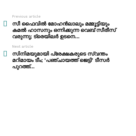
Previous article
See
more
സീ ഫൈവിൽ മോഹൻലാലും മമ്മൂട്ടിയും
കമൽ ഹാസനും ഒന്നിക്കുന്ന വെബ് സീരീസ്
വരുന്നു; ട്രെയിലർ ഉടനെ…
Next article
സിനിമയുമായി പ്രേക്ഷകരുടെ സ്വന്തം
മറിമായം ടീം; ‘പഞ്ചായത്ത് ജെട്ടി’ ടീസർ
പുറത്ത്…