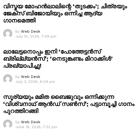
വിസ്മയ മോഹൻലാലിന്റെ ‘തുടക്കം’; ചിത്രയും
ജേക്സ് ബിജോയിയും ഒന്നിച്ച ആദ്യ
ഗാനമെത്തി
by
Web Desk
July 10, 2026, 7:09 pm
ലാലേട്ടനൊപ്പം ഇനി ‘പോത്തേട്ടൻസ്
ബ്രില്ല്യൻസ്’; ‘നെടുങ്കണ്ടം മിറാക്കിൾ’
പ്രഖ്യാപിച്ചു!
by
Web Desk
July 3, 2026, 6:09 pm
സൂര്യയും മമിത ബൈജുവും ഒന്നിക്കുന്ന
‘വിശ്വനാഥ് ആൻഡ് സൺസ്’; പട്ടാമ്പൂച്ചി ഗാനം
പുറത്തിറങ്ങി
by
Web Desk
June 19, 2026, 7:32 pm