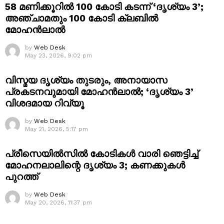
58 മണിക്കൂറിൽ 100 കോടി കടന്ന് ‘ദൃശ്യം 3’;
അഞ്ചാമതും 100 കോടി ക്ലബിൽ
മോഹൻലാൽ
by
Web Desk
May 23, 2026, 9:02 pm
വിസ്മയ ദൃശ്യം തുടരും, അനായാസ
പ്രകടനവുമായി മോഹൻലാൽ; ‘ദൃശ്യം 3’
വിശദമായ റിവ്യൂ
by
Web Desk
May 21, 2026, 5:17 pm
പ്രീസെയിൽസിൽ കോടികൾ വാരി ഞെട്ടിച്ച്
മോഹനലാലിന്റെ ദൃശ്യം 3; കണക്കുകൾ
പുറത്ത്
by
Web Desk
May 20, 2026, 11:37 pm