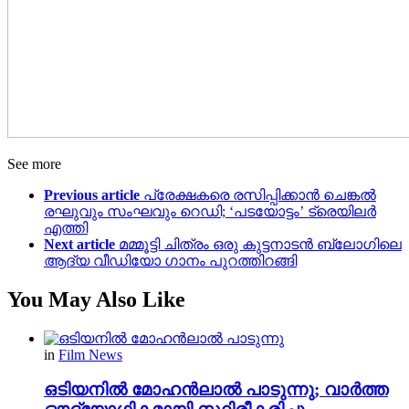
See more
Previous article
പ്രേക്ഷകരെ രസിപ്പിക്കാൻ ചെങ്കൽ
രഘുവും സംഘവും റെഡി; ‘പടയോട്ടം’ ട്രെയിലർ
എത്തി
Next article
മമ്മൂട്ടി ചിത്രം ഒരു കുട്ടനാടൻ ബ്ലോഗിലെ
ആദ്യ വീഡിയോ ഗാനം പുറത്തിറങ്ങി
You May Also Like
in
Film News
ഒടിയനിൽ മോഹൻലാൽ പാടുന്നു; വാർത്ത