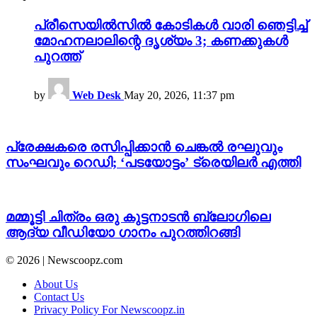
പ്രീസെയിൽസിൽ കോടികൾ വാരി ഞെട്ടിച്ച്
മോഹനലാലിന്റെ ദൃശ്യം 3; കണക്കുകൾ
പുറത്ത്
by
Web Desk
May 20, 2026, 11:37 pm
പ്രേക്ഷകരെ രസിപ്പിക്കാൻ ചെങ്കൽ രഘുവും
സംഘവും റെഡി; ‘പടയോട്ടം’ ട്രെയിലർ എത്തി
മമ്മൂട്ടി ചിത്രം ഒരു കുട്ടനാടൻ ബ്ലോഗിലെ
ആദ്യ വീഡിയോ ഗാനം പുറത്തിറങ്ങി
© 2026 | Newscoopz.com
About Us
Contact Us
Privacy Policy For Newscoopz.in