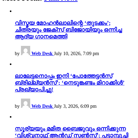
വിസ്മയ മോഹൻലാലിന്റെ ‘തുടക്കം’;
ചിത്രയും ജേക്സ് ബിജോയിയും ഒന്നിച്ച
ആദ്യ ഗാനമെത്തി
by
Web Desk
July 10, 2026, 7:09 pm
ലാലേട്ടനൊപ്പം ഇനി ‘പോത്തേട്ടൻസ്
ബ്രില്ല്യൻസ്’; ‘നെടുങ്കണ്ടം മിറാക്കിൾ’
പ്രഖ്യാപിച്ചു!
by
Web Desk
July 3, 2026, 6:09 pm
സൂര്യയും മമിത ബൈജുവും ഒന്നിക്കുന്ന
‘വിശ്വനാഥ് ആൻഡ് സൺസ്’; പട്ടാമ്പൂച്ചി