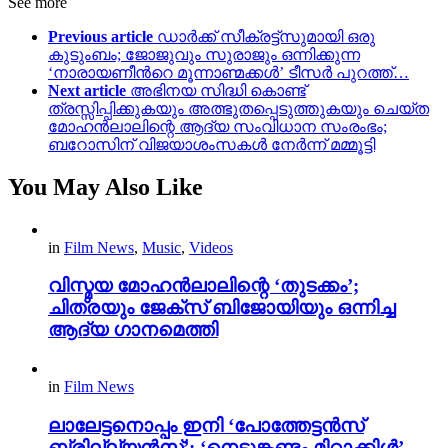
See more
Previous article
ഡാര്‍ക്ക്‌ സീക്രട്ട്സുമായി ഒരു
കുടുംബം; ജോജുവും സുരാജും ഒന്നിക്കുന്ന
‘നാരായണീന്‍റെ മൂന്നാണ്മക്കൾ’ ടീസര്‍ പുറത്ത്…
Next article
അഭിനയ സിദ്ധി കൊണ്ട്
ത്രസ്സിപ്പിക്കുകയും അത്ഭുതപ്പെടുത്തുകയും ചെയ്ത
മോഹൻലാലിന്റെ ആദ്യ സംവിധാന സംരംഭം;
ബറോസിന് വിജയാശംസകൾ നേർന്ന് മമ്മൂട്ടി
You May Also Like
in
Film News
,
Music
,
Videos
വിസ്മയ മോഹൻലാലിന്റെ ‘തുടക്കം’;
ചിത്രയും ജേക്സ് ബിജോയിയും ഒന്നിച്ച
ആദ്യ ഗാനമെത്തി
in
Film News
ലാലേട്ടനൊപ്പം ഇനി ‘പോത്തേട്ടൻസ്
ബ്രില്ല്യൻസ്’; ‘നെടുങ്കണ്ടം മിറാക്കിൾ’