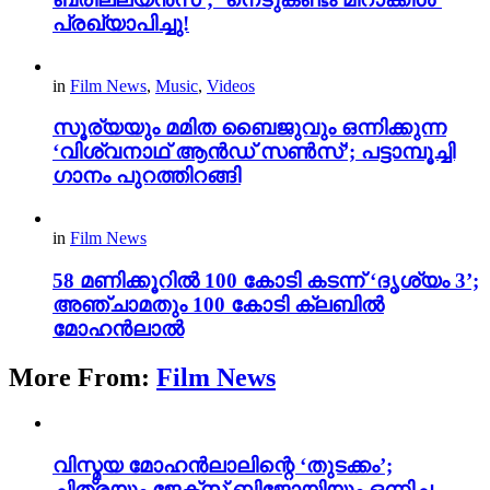
പ്രഖ്യാപിച്ചു!
in
Film News
,
Music
,
Videos
സൂര്യയും മമിത ബൈജുവും ഒന്നിക്കുന്ന
‘വിശ്വനാഥ് ആൻഡ് സൺസ്’; പട്ടാമ്പൂച്ചി
ഗാനം പുറത്തിറങ്ങി
in
Film News
58 മണിക്കൂറിൽ 100 കോടി കടന്ന് ‘ദൃശ്യം 3’;
അഞ്ചാമതും 100 കോടി ക്ലബിൽ
മോഹൻലാൽ
More From:
Film News
വിസ്മയ മോഹൻലാലിന്റെ ‘തുടക്കം’;
ചിത്രയും ജേക്സ് ബിജോയിയും ഒന്നിച്ച