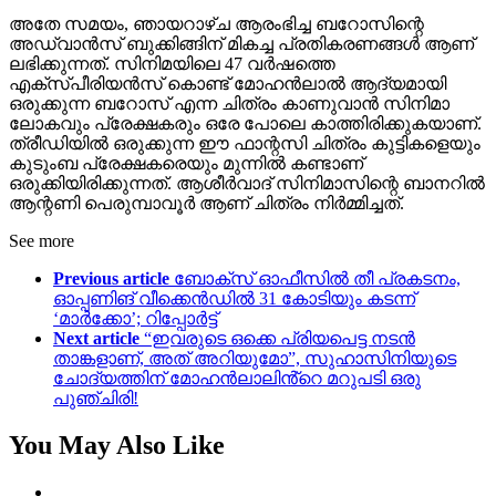
അതേ സമയം, ഞായറാഴ്ച ആരംഭിച്ച ബറോസിന്റെ
അഡ്വാൻസ് ബുക്കിങ്ങിന് മികച്ച പ്രതികരണങ്ങൾ ആണ്
ലഭിക്കുന്നത്. സിനിമയിലെ 47 വർഷത്തെ
എക്സ്പീരിയൻസ് കൊണ്ട് മോഹൻലാൽ ആദ്യമായി
ഒരുക്കുന്ന ബറോസ് എന്ന ചിത്രം കാണുവാൻ സിനിമാ
ലോകവും പ്രേക്ഷകരും ഒരേ പോലെ കാത്തിരിക്കുകയാണ്.
ത്രീഡിയിൽ ഒരുക്കുന്ന ഈ ഫാന്റസി ചിത്രം കുട്ടികളെയും
കുടുംബ പ്രേക്ഷകരെയും മുന്നിൽ കണ്ടാണ്
ഒരുക്കിയിരിക്കുന്നത്. ആശീർവാദ് സിനിമാസിന്റെ ബാനറിൽ
ആന്റണി പെരുമ്പാവൂർ ആണ് ചിത്രം നിർമ്മിച്ചത്.
See more
Previous article
ബോക്സ് ഓഫീസിൽ തീ പ്രകടനം,
ഓപ്പണിങ് വീക്കെൻഡിൽ 31 കോടിയും കടന്ന്
‘മാർക്കോ’; റിപ്പോർട്ട്
Next article
“ഇവരുടെ ഒക്കെ പ്രിയപെട്ട നടൻ
താങ്കളാണ്, അത് അറിയുമോ”, സുഹാസിനിയുടെ
ചോദ്യത്തിന് മോഹൻലാലിൻ്റെ മറുപടി ഒരു
പുഞ്ചിരി!
You May Also Like