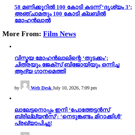
58 മണിക്കൂറിൽ 100 കോടി കടന്ന് ‘ദൃശ്യം 3’;
അഞ്ചാമതും 100 കോടി ക്ലബിൽ
മോഹൻലാൽ
More From:
Film News
വിസ്മയ മോഹൻലാലിന്റെ ‘തുടക്കം’;
ചിത്രയും ജേക്സ് ബിജോയിയും ഒന്നിച്ച
ആദ്യ ഗാനമെത്തി
by
Web Desk
July 10, 2026, 7:09 pm
ലാലേട്ടനൊപ്പം ഇനി ‘പോത്തേട്ടൻസ്
ബ്രില്ല്യൻസ്’; ‘നെടുങ്കണ്ടം മിറാക്കിൾ’
പ്രഖ്യാപിച്ചു!