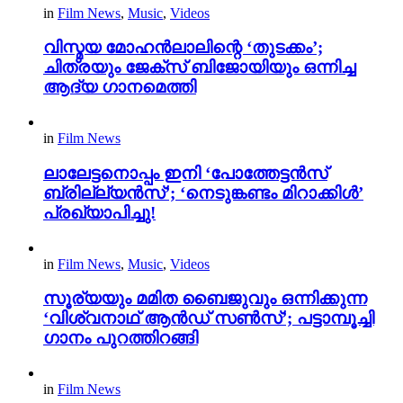
in
Film News
,
Music
,
Videos
വിസ്മയ മോഹൻലാലിന്റെ ‘തുടക്കം’;
ചിത്രയും ജേക്സ് ബിജോയിയും ഒന്നിച്ച
ആദ്യ ഗാനമെത്തി
in
Film News
ലാലേട്ടനൊപ്പം ഇനി ‘പോത്തേട്ടൻസ്
ബ്രില്ല്യൻസ്’; ‘നെടുങ്കണ്ടം മിറാക്കിൾ’
പ്രഖ്യാപിച്ചു!
in
Film News
,
Music
,
Videos
സൂര്യയും മമിത ബൈജുവും ഒന്നിക്കുന്ന
‘വിശ്വനാഥ് ആൻഡ് സൺസ്’; പട്ടാമ്പൂച്ചി
ഗാനം പുറത്തിറങ്ങി
in
Film News