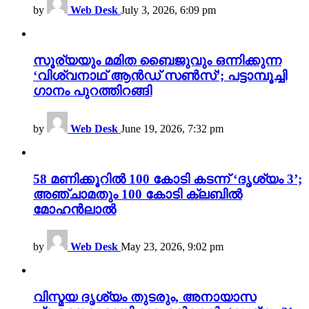
by
Web Desk
July 3, 2026, 6:09 pm
സൂര്യയും മമിത ബൈജുവും ഒന്നിക്കുന്ന
‘വിശ്വനാഥ് ആൻഡ് സൺസ്’; പട്ടാമ്പൂച്ചി
ഗാനം പുറത്തിറങ്ങി
by
Web Desk
June 19, 2026, 7:32 pm
58 മണിക്കൂറിൽ 100 കോടി കടന്ന് ‘ദൃശ്യം 3’;
അഞ്ചാമതും 100 കോടി ക്ലബിൽ
മോഹൻലാൽ
by
Web Desk
May 23, 2026, 9:02 pm
വിസ്മയ ദൃശ്യം തുടരും, അനായാസ