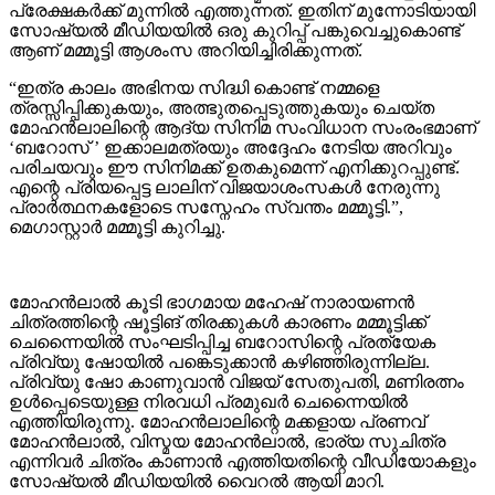
പ്രേക്ഷകർക്ക് മുന്നിൽ എത്തുന്നത്. ഇതിന് മുന്നോടിയായി
സോഷ്യൽ മീഡിയയിൽ ഒരു കുറിപ്പ് പങ്കുവെച്ചുകൊണ്ട്
ആണ് മമ്മൂട്ടി ആശംസ അറിയിച്ചിരിക്കുന്നത്.
“ഇത്ര കാലം അഭിനയ സിദ്ധി കൊണ്ട് നമ്മളെ
ത്രസ്സിപ്പിക്കുകയും, അത്ഭുതപ്പെടുത്തുകയും ചെയ്ത
മോഹൻലാലിന്റെ ആദ്യ സിനിമ സംവിധാന സംരംഭമാണ്
‘ബറോസ് ’ ഇക്കാലമത്രയും അദ്ദേഹം നേടിയ അറിവും
പരിചയവും ഈ സിനിമക്ക് ഉതകുമെന്ന് എനിക്കുറപ്പുണ്ട്.
എന്റെ പ്രിയപ്പെട്ട ലാലിന് വിജയാശംസകൾ നേരുന്നു
പ്രാർത്ഥനകളോടെ സസ്നേഹം സ്വന്തം മമ്മൂട്ടി.”,
മെഗാസ്റ്റാർ മമ്മൂട്ടി കുറിച്ചു.
മോഹൻലാൽ കൂടി ഭാഗമായ മഹേഷ് നാരായണൻ
ചിത്രത്തിന്റെ ഷൂട്ടിങ് തിരക്കുകൾ കാരണം മമ്മൂട്ടിക്ക്
ചെന്നൈയിൽ സംഘടിപ്പിച്ച ബറോസിന്റെ പ്രത്യേക
പ്രിവ്യു ഷോയിൽ പങ്കെടുക്കാൻ കഴിഞ്ഞിരുന്നില്ല.
പ്രിവ്യു ഷോ കാണുവാൻ വിജയ് സേതുപതി, മണിരത്നം
ഉൾപ്പെടെയുള്ള നിരവധി പ്രമുഖർ ചെന്നൈയിൽ
എത്തിയിരുന്നു. മോഹൻലാലിന്റെ മക്കളായ പ്രണവ്
മോഹൻലാൽ, വിസ്മയ മോഹൻലാൽ, ഭാര്യ സുചിത്ര
എന്നിവർ ചിത്രം കാണാൻ എത്തിയതിന്റെ വീഡിയോകളും
സോഷ്യൽ മീഡിയയിൽ വൈറൽ ആയി മാറി.