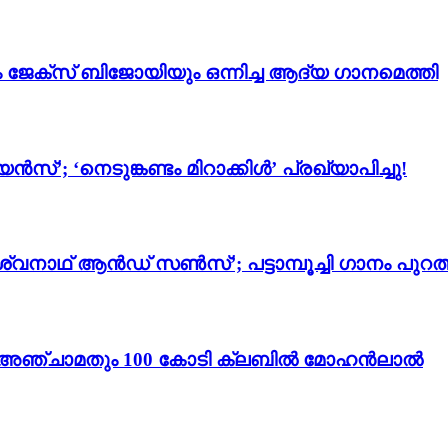
ം ജേക്സ് ബിജോയിയും ഒന്നിച്ച ആദ്യ ഗാനമെത്തി
സ്’; ‘നെടുങ്കണ്ടം മിറാക്കിൾ’ പ്രഖ്യാപിച്ചു!
്വനാഥ് ആൻഡ് സൺസ്’; പട്ടാമ്പൂച്ചി ഗാനം പുറത്
ം 3’; അഞ്ചാമതും 100 കോടി ക്ലബിൽ മോഹൻലാൽ