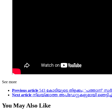
See more
Previous article
543 കോടിയുടെ തിളക്കം; ‘പത്താന്’ 
Next article
നിലയ്ക്കാത്ത അപ്‌ഡേറ്റുകളുമായി ഞെട്ടിച്
You May Also Like