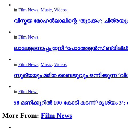
in
Film News
,
Music
,
Videos
വിസ്മയ മോഹൻലാലിന്റെ ‘തുടക്കം’; ചിത്രയു
in
Film News
ലാലേട്ടനൊപ്പം ഇനി ‘പോത്തേട്ടൻസ് ബ്രില്ല്യൻ
in
Film News
,
Music
,
Videos
സൂര്യയും മമിത ബൈജുവും ഒന്നിക്കുന്ന ‘വിശ
in
Film News
58 മണിക്കൂറിൽ 100 കോടി കടന്ന് ‘ദൃശ്യ
More From:
Film News