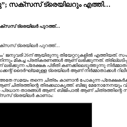
്നു”; സക്‌സസ് ട്രെയിലറും എത്തി…
ം’; സക്‌സസ് ട്രെയിലർ പുറത്ത്…
ം’; സക്‌സസ് ട്രെയിലർ പുറത്ത്…
തങ്കം’ ജനുവരി 26ന് ആയിരുന്നു തിയേറ്ററുകളിൽ എത്തിയത
നും മികച്ച പ്രതികരണങ്ങൾ ആണ് ലഭിക്കുന്നത്. ത്രില്ലടിപ്പിച
് ലഭിക്കുന്ന പ്രേക്ഷക പ്രീതി കണക്കിലെടുത്തുന്നു നിർമ്
 സെക്കന്റ് ദൈർഘ്യമുള്ള ട്രെയിലർ ആണ് നിർമ്മാതാക്കൾ റിലീസ
്കാനും അതേ സമയം തന്നെ ചിത്രം കാണാൻ പോകുന്ന പ്രേക്
ൻ ആണ് ചിത്രത്തിന്റെ തിരക്കഥാകൃത്ത്. ബിജു മേനോനേനയ
ത്തിന്റെ പ്രധാന താരങ്ങൾ ആണ്. ബിജിപാൽ ആണ് ചിത്രത്ത
ക്സസ് ട്രെയിലർ കാണാം: