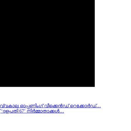
സർവ്വകാല ഓപ്പണിംഗ് വീക്കെൻഡ് റെക്കോർഡ്…
ച് ‘ദളപതി 67’ നിർമ്മാതാക്കൾ…