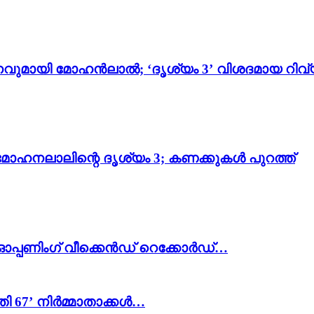
വുമായി മോഹൻലാൽ; ‘ദൃശ്യം 3’ വിശദമായ റിവ്
മോഹനലാലിന്റെ ദൃശ്യം 3; കണക്കുകൾ പുറത്ത്
 ഓപ്പണിംഗ് വീക്കെൻഡ് റെക്കോർഡ്…
പതി 67’ നിർമ്മാതാക്കൾ…