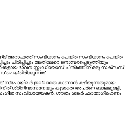
്. സഹീദ് അറാഫത്ത് സംവിധാനം ചെയ്ത സംവിധാനം ചെയ്ത
്ചും ചിരിപ്പിച്ചും അതിലേറെ നൊമ്പരപ്പെടുത്തിയും
മാതാക്കളായ ഭാവന സ്റ്റുഡിയോസ് ചിത്രത്തിന് ഒരു സക്സസ്
് ചെയ്തിരിക്കുന്നത്.
ഷകർക്ക് സ്പോയിലർ ഇല്ലാതെ കാണാൻ കഴിയുന്നതുമായ
ും വിനീത് ശ്രീനിവാസനേയും കൂടാതെ അപർണ ബാലമുരളി,
ിന്റെ സംഗീത സംവിധായയകൻ. ഗൗതം ശങ്കർ ഛായാഗ്രഹണം