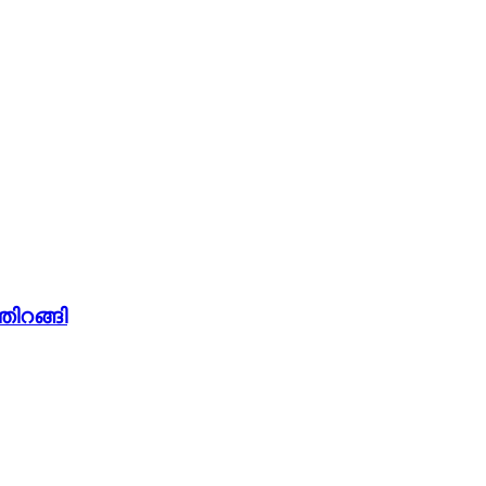
തിറങ്ങി