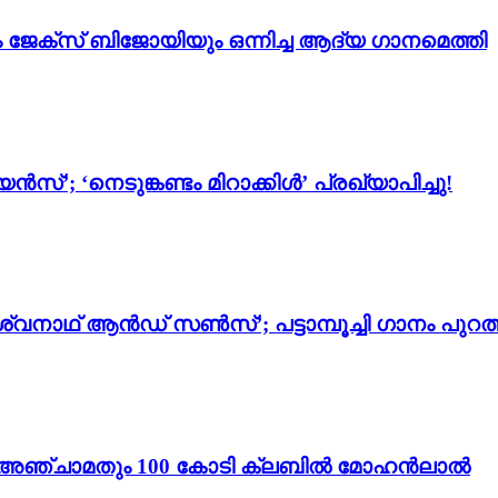
ം ജേക്സ് ബിജോയിയും ഒന്നിച്ച ആദ്യ ഗാനമെത്തി
സ്’; ‘നെടുങ്കണ്ടം മിറാക്കിൾ’ പ്രഖ്യാപിച്ചു!
്വനാഥ് ആൻഡ് സൺസ്’; പട്ടാമ്പൂച്ചി ഗാനം പുറത്
ം 3’; അഞ്ചാമതും 100 കോടി ക്ലബിൽ മോഹൻലാൽ