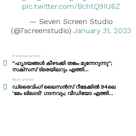
pic.twitter.com/BchtQ9IU6Z
— Seven Screen Studio
(@7screenstudio)
January 31, 2023
Previous article
See
more
“ഹൃദയങ്ങൾ കീഴടക്കി തങ്കം മുന്നേറുന്നു”;
സക്‌സസ് ട്രെയിലറും എത്തി…
Next article
ഡ്രൈവിംഗ് ലൈസൻസ് റീമേക്കിൽ 94ലെ
‘മേം ഖിലാടി’ ഗാനവും; വീഡിയോ എത്തി…