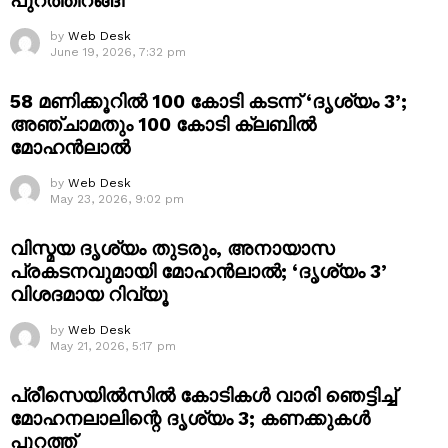
പുറത്തിറങ്ങി
by
Web Desk
June 19, 2026, 7:32 pm
58 മണിക്കൂറിൽ 100 കോടി കടന്ന് ‘ദൃശ്യം 3’;
അഞ്ചാമതും 100 കോടി ക്ലബിൽ
മോഹൻലാൽ
by
Web Desk
May 23, 2026, 9:02 pm
വിസ്മയ ദൃശ്യം തുടരും, അനായാസ
പ്രകടനവുമായി മോഹൻലാൽ; ‘ദൃശ്യം 3’
വിശദമായ റിവ്യൂ
by
Web Desk
May 21, 2026, 5:17 pm
പ്രീസെയിൽസിൽ കോടികൾ വാരി ഞെട്ടിച്ച്
മോഹനലാലിന്റെ ദൃശ്യം 3; കണക്കുകൾ
പുറത്ത്