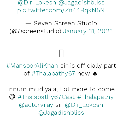
@Dir_Lokesh
@Jagadishbliss
pic.twitter.com/Zn44BqkN5N
— Seven Screen Studio
(@7screenstudio)
January 31, 2023
#MansoorAliKhan
sir is officially part
of
#Thalapathy67
now 🔥
Innum mudiyala, Lot more to come
😉
#Thalapathy67Cast
#Thalapathy
@actorvijay
sir
@Dir_Lokesh
@Jagadishbliss