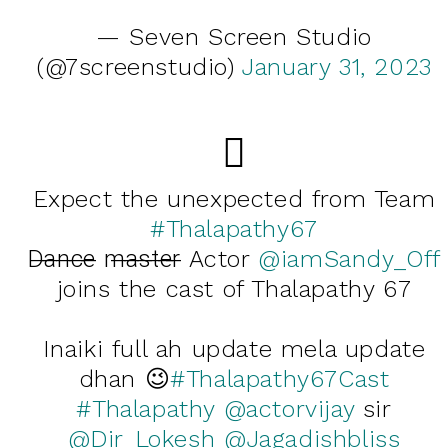
— Seven Screen Studio
(@7screenstudio)
January 31, 2023
Expect the unexpected from Team
#Thalapathy67
D̶a̶n̶c̶e̶ m̶a̶s̶t̶e̶r̶ Actor
@iamSandy_Off
joins the cast of Thalapathy 67
Inaiki full ah update mela update
dhan 😉
#Thalapathy67Cast
#Thalapathy
@actorvijay
sir
@Dir_Lokesh
@Jagadishbliss