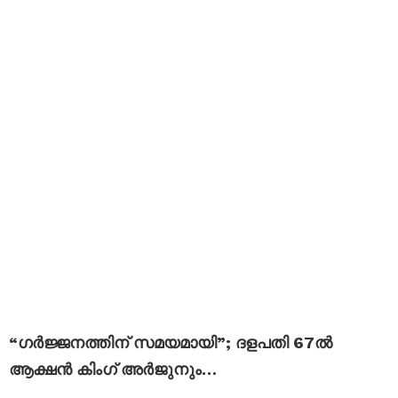
“ഗർജ്ജനത്തിന് സമയമായി”; ദളപതി 67ൽ
ആക്ഷൻ കിംഗ്‌ അർജുനും…