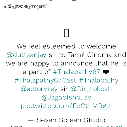
ചർച്ചയാകുന്നുണ്ട്.
We feel esteemed to welcome
@duttsanjay
sir to Tamil Cinema and
we are happy to announce that he is
a part of
#Thalapathy67
❤️
#Thalapathy67Cast
#Thalapathy
@actorvijay
sir
@Dir_Lokesh
@Jagadishbliss
pic.twitter.com/EcCtLMBgJj
— Seven Screen Studio