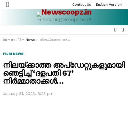
Contact Us
English Version
Menu
Entertaining Scoops here!
SEAR
S
S
You are here:
Home
Film News
നിലയ്ക്കാത്ത അപ്‌ഡേറ്റുകളുമായി ഞെട്ടിച്ച് ‘ദളപതി 67’ നിർമ്മാതാക്കൾ…
FILM NEWS
നിലയ്ക്കാത്ത അപ്‌ഡേറ്റുകളുമായി
ഞെട്ടിച്ച് ‘ദളപതി 67’
നിർമ്മാതാക്കൾ…
January 31, 2023, 6:23 pm