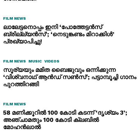
FILM NEWS
ലാലേട്ടനൊപ്പം ഇനി ‘പോത്തേട്ടൻസ്
ബ്രില്ല്യൻസ്’; ‘നെടുങ്കണ്ടം മിറാക്കിൾ’
പ്രഖ്യാപിച്ചു!
FILM NEWS
MUSIC
VIDEOS
സൂര്യയും മമിത ബൈജുവും ഒന്നിക്കുന്ന
‘വിശ്വനാഥ് ആൻഡ് സൺസ്’; പട്ടാമ്പൂച്ചി ഗാനം
പുറത്തിറങ്ങി
FILM NEWS
58 മണിക്കൂറിൽ 100 കോടി കടന്ന് ‘ദൃശ്യം 3’;
അഞ്ചാമതും 100 കോടി ക്ലബിൽ
മോഹൻലാൽ