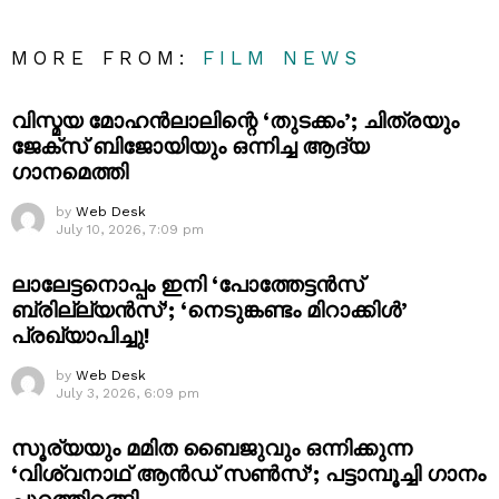
MORE FROM:
FILM NEWS
വിസ്മയ മോഹൻലാലിന്റെ ‘തുടക്കം’; ചിത്രയും
ജേക്സ് ബിജോയിയും ഒന്നിച്ച ആദ്യ
ഗാനമെത്തി
by
Web Desk
July 10, 2026, 7:09 pm
ലാലേട്ടനൊപ്പം ഇനി ‘പോത്തേട്ടൻസ്
ബ്രില്ല്യൻസ്’; ‘നെടുങ്കണ്ടം മിറാക്കിൾ’
പ്രഖ്യാപിച്ചു!
by
Web Desk
July 3, 2026, 6:09 pm
സൂര്യയും മമിത ബൈജുവും ഒന്നിക്കുന്ന
‘വിശ്വനാഥ് ആൻഡ് സൺസ്’; പട്ടാമ്പൂച്ചി ഗാനം