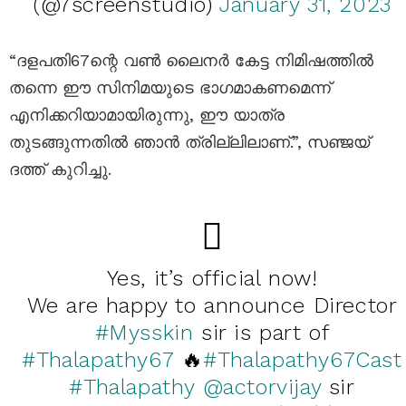
(@7screenstudio)
January 31, 2023
“ദളപതി67ന്റെ വൺ ലൈനർ കേട്ട നിമിഷത്തിൽ
തന്നെ ഈ സിനിമയുടെ ഭാഗമാകണമെന്ന്
എനിക്കറിയാമായിരുന്നു, ഈ യാത്ര
തുടങ്ങുന്നതിൽ ഞാൻ ത്രില്ലിലാണ്.”, സഞ്ജയ്
ദത്ത് കുറിച്ചു.
Yes, it’s official now!
We are happy to announce Director
#Mysskin
sir is part of
#Thalapathy67
🔥
#Thalapathy67Cast
#Thalapathy
@actorvijay
sir