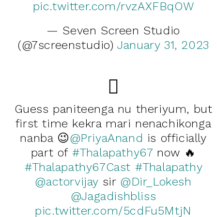
pic.twitter.com/rvzAXFBqOW
— Seven Screen Studio
(@7screenstudio)
January 31, 2023
Guess paniteenga nu theriyum, but
first time kekra mari nenachikonga
nanba 😉
@PriyaAnand
is officially
part of
#Thalapathy67
now 🔥
#Thalapathy67Cast
#Thalapathy
@actorvijay
sir
@Dir_Lokesh
@Jagadishbliss
pic.twitter.com/5cdFu5MtjN