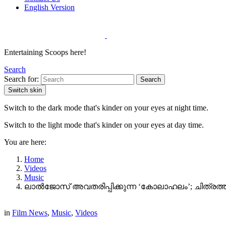
English Version
Entertaining Scoops here!
Search
Search for:
Search
Switch skin
Switch to the dark mode that's kinder on your eyes at night time.
Switch to the light mode that's kinder on your eyes at day time.
You are here:
Home
Videos
Music
ലാൽജോസ് അവതരിപ്പിക്കുന്ന ‘കോലാഹലം’; ചിത്രത്തി
in
Film News
,
Music
,
Videos