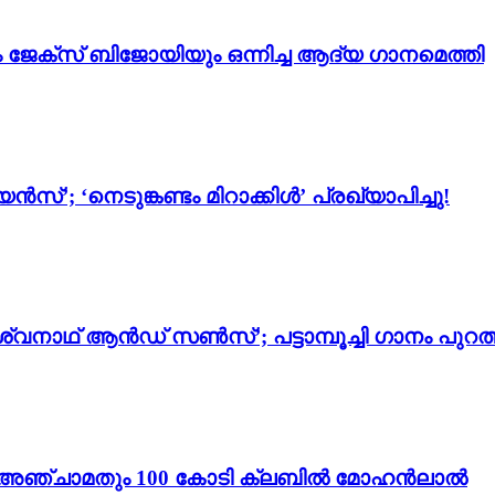
ം ജേക്സ് ബിജോയിയും ഒന്നിച്ച ആദ്യ ഗാനമെത്തി
സ്’; ‘നെടുങ്കണ്ടം മിറാക്കിൾ’ പ്രഖ്യാപിച്ചു!
്വനാഥ് ആൻഡ് സൺസ്’; പട്ടാമ്പൂച്ചി ഗാനം പുറത്
ം 3’; അഞ്ചാമതും 100 കോടി ക്ലബിൽ മോഹൻലാൽ