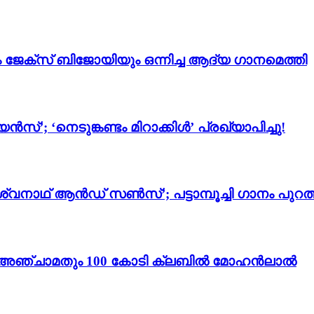
ം ജേക്സ് ബിജോയിയും ഒന്നിച്ച ആദ്യ ഗാനമെത്തി
സ്’; ‘നെടുങ്കണ്ടം മിറാക്കിൾ’ പ്രഖ്യാപിച്ചു!
്വനാഥ് ആൻഡ് സൺസ്’; പട്ടാമ്പൂച്ചി ഗാനം പുറത്
ം 3’; അഞ്ചാമതും 100 കോടി ക്ലബിൽ മോഹൻലാൽ