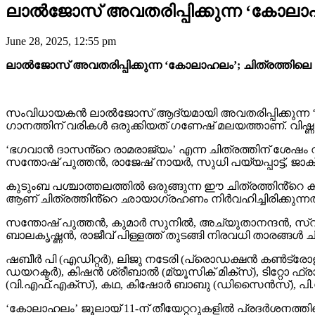
ലാൽജോസ് അവതരിപ്പിക്കുന്ന ‘കോലാഹല
June 28, 2025, 12:55 pm
ലാൽജോസ് അവതരിപ്പിക്കുന്ന ‘കോലാഹലം’; ചിത്രത്തിലെ ‘
സംവിധായകൻ ലാൽജോസ് ആദ്യമായി അവതരിപ്പിക്കുന്ന ‘ക
ഗാനത്തിന് വരികൾ ഒരുക്കിയത് ഗണേഷ് മലയത്താണ്. വിഷ്ണു 
‘ഭഗവാൻ ദാസൻ്റെ രാമരാജ്യം’ എന്ന ചിത്രത്തിന് ശേഷം 
സന്തോഷ് പുത്തൻ, രാജേഷ് നായർ, സുധി പയ്യപ്പാട്ട്, ജാക
കുടുംബ പശ്ചാത്തലത്തിൽ ഒരുങ്ങുന്ന ഈ ചിത്രത്തിൻ്റെ
ആണ് ചിത്രത്തിൻ്റെ ഛായാഗ്രഹണം നിർവഹിച്ചിരിക്കുന്നത
സന്തോഷ് പുത്തൻ, കുമാർ സുനിൽ, അച്യുതാനന്ദൻ, സ്വാത
ബാലകൃഷ്ണൻ, രാജീവ്‌ പിള്ളത്ത് തുടങ്ങി നിരവധി താരങ്ങൾ 
ഷബീർ പി (എഡിറ്റർ), ലിജു നടേരി (പ്രൊഡക്ഷൻ കൺട്രോ
ഡയറക്ടർ), കിഷൻ ശ്രീബാൽ (മ്യൂസിക് മിക്സ്), ടിറ്റോ ഫ്രാ
(വി.എഫ്.എക്സ്), കഥ, കിഷോർ ബാബു (ഡിസൈൻസ്), പി.ശ
‘കോലാഹലം’ ജൂലായ് 11-ന് തീയേറ്ററുകളിൽ പ്രദർശനത്തി