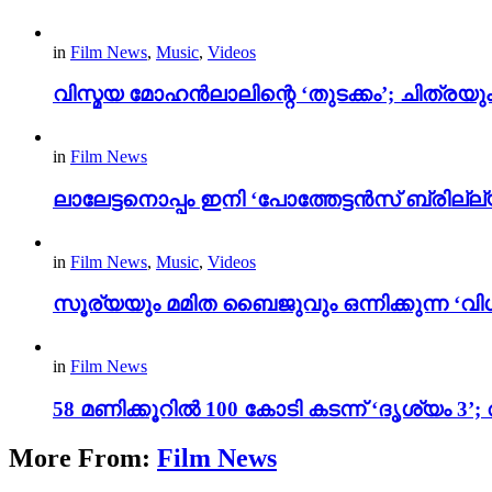
in
Film News
,
Music
,
Videos
വിസ്മയ മോഹൻലാലിന്റെ ‘തുടക്കം’; ചിത്രയു
in
Film News
ലാലേട്ടനൊപ്പം ഇനി ‘പോത്തേട്ടൻസ് ബ്രില്ല്യൻ
in
Film News
,
Music
,
Videos
സൂര്യയും മമിത ബൈജുവും ഒന്നിക്കുന്ന ‘വിശ
in
Film News
58 മണിക്കൂറിൽ 100 കോടി കടന്ന് ‘ദൃശ്യ
More From:
Film News