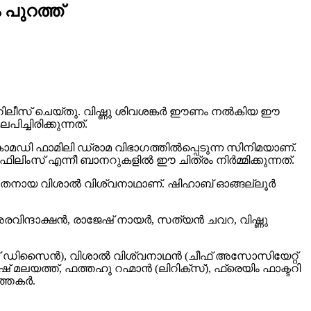
പുറത്ത്
 റിലീസ് ചെയ്തു. വിഷ്ണു ശിവശങ്കർ ഈണം നൽകിയ ഈ
്ചിരിക്കുന്നത്.
മഡി ഫാമിലി ഡ്രാമ വിഭാഗത്തിൽപ്പെടുന്ന സിനിമയാണ്.
ഫിലിംസ് എന്നീ ബാനറുകളിൽ ഈ ചിത്രം നിർമ്മിക്കുന്നത്.
നവാഗതനായ വിശാൽ വിശ്വനാഥാണ്. ഷിഹാബ് ഓങ്ങല്ലൂർ
രവിന്ദാക്ഷൻ, രാജേഷ് നായർ, സത്യൻ ചവറ, വിഷ്ണു
ൗണ്ട് ഡിസൈൻ), വിശാൽ വിശ്വനാഥൻ (ചീഫ് അസോസിയേറ്റ്
േഷ് മലയത്ത്, ഫത്തഹു റഹ്മാൻ (ലിറിക്സ്), ഫ്രെയിം ഫാക്ടറി
ത്തകർ.