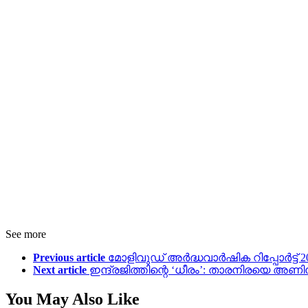
See more
Previous article
മോളിവുഡ് അർദ്ധവാർഷിക റിപ്പോർട്ട് 
Next article
ഇന്ദ്രജിത്തിന്റെ ‘ധീരം’: താരനിരയെ അണിന
You May Also Like