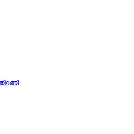
തിറങ്ങി