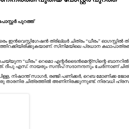
ോസ്റ്റർ പുറത്ത്
ം ഇൻവെസ്റ്റിഗേഷൻ ത്രില്ലർ ചിത്രം “ധീരം” ഓഗസ്റ്റിൽ തി
ിറക്കിയിരിക്കുകയാണ്. സിനിമയിലെ പ്രധാന കഥാപാത്രങ്
െയ്യുന്ന “ധീരം” റെമൊ എന്റർടൈൻമെന്റ്സിന്റെ ബാനറി
്. ദീപു എസ്. നായരും സന്ദീപ് സദാനന്ദനും ചേർന്നാണ് ചിത്രത്
 പിള്ള, നിഷാന്ത് സാഗർ, രഞ്ജി പണിക്കർ, റെബ മോണിക്
ര ചിത്രത്തിൽ അണിനിരക്കുന്നുണ്ട്. നിരവധി ഹ്രസ്വച