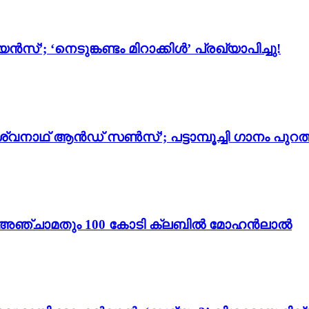
സ്’; ‘നെടുങ്കണ്ടം മിറാക്കിൾ’ പ്രഖ്യാപിച്ചു!
്വനാഥ് ആൻഡ് സൺസ്’; പട്ടാമ്പൂച്ചി ഗാനം പുറത്
ം 3’; അഞ്ചാമതും 100 കോടി ക്ലബിൽ മോഹൻലാൽ