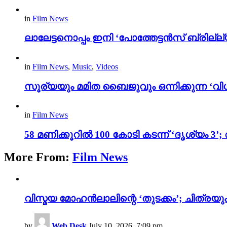
in
Film News
ലാലേട്ടനൊപ്പം ഇനി ‘പോത്തേട്ടൻസ് ബ്രില്ല്യൻ
in
Film News
,
Music
,
Videos
സൂര്യയും മമിത ബൈജുവും ഒന്നിക്കുന്ന ‘വിശ
in
Film News
58 മണിക്കൂറിൽ 100 കോടി കടന്ന് ‘ദൃശ്യ
More From:
Film News
വിസ്മയ മോഹൻലാലിന്റെ ‘തുടക്കം’; ചിത്രയു
by
Web Desk
July 10, 2026, 7:09 pm