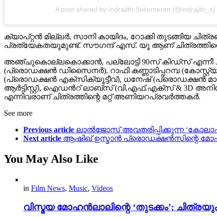
A post shared by Indrajith Sukumaran (@indrajith_s)
ക്യാപ്റ്റൻ മില്ലർ, സാനി കായിദം, റോക്കി തുടങ്ങിയ ചി
പ്രത്യേകതയുമുണ്ട്. സൗഗന്ദ് എസ്. യൂ ആണ് ചിത്രത്തിന്
അഞ്ചുകൊല്ലകൊക്കാൻ, പല്ലോട്ടി 90സ് കിഡ്സ് എന്നീ
(പ്രൊഡക്ഷൻ ഡിസൈനർ), റാഫി കണ്ണാടിപ്പറമ്പ (കോസ്റ്റ്
(പ്രൊഡക്ഷൻ എക്സിക്യൂട്ടീവ്), ധനേഷ് (പ്രൊഡക്ഷൻ 
ആർട്ടിസ്റ്റ്), ഐഡൻറ് ലാബ്സ് (വി.എഫ്.എക്സ് & 3D അനിമേഷ
എന്നിവരാണ് ചിത്രത്തിന്റെ മറ്റ് അണിയറപ്രവർത്തകർ.
See more
Previous article
ലാൽജോസ് അവതരിപ്പിക്കുന്ന ‘കോലാഹല
Next article
ആഷിഖ് ഉസ്മാൻ പ്രൊഡക്ഷൻസിന്റെ മോ
You May Also Like
in
Film News
,
Music
,
Videos
വിസ്മയ മോഹൻലാലിന്റെ ‘തുടക്കം’; ചിത്രയു