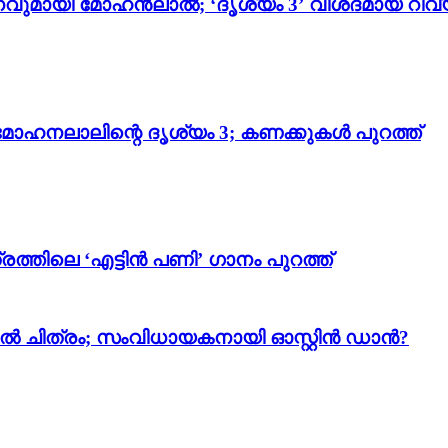
വുമായി മോഹൻലാൽ; ‘ദൃശ്യം 3’ വിശദമായ റിവ്
മോഹനലാലിന്റെ ദൃശ്യം 3; കണക്കുകൾ പുറത്ത്
ത്തിലെ ‘എട്ടിൻ പണി’ ഗാനം പുറത്ത്
 ചിത്രം; സംവിധായകനായി ഓസ്റ്റിൻ ഡാൻ?