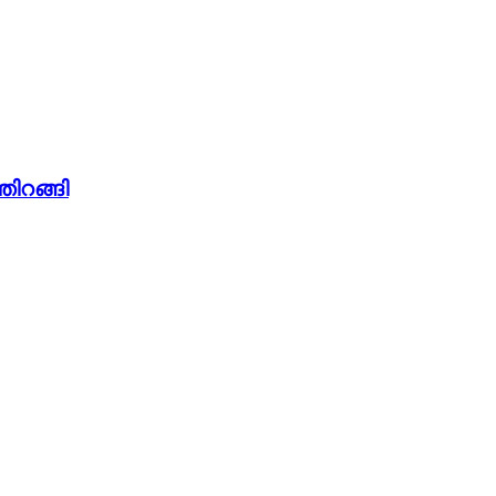
തിറങ്ങി