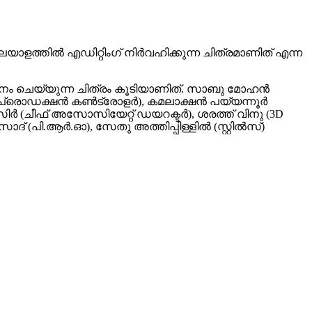
ലയാളത്തിൽ എഡിറ്റിംഗ് നിർവഹിക്കുന്ന ചിത്രമാണിത് എന്ന
നം ചെയ്യുന്ന ചിത്രം കൂടിയാണിത്. സാബു മോഹൻ
ാൾ (പ്രൊഡക്ഷൻ കൺട്രോളർ), കമലാക്ഷൻ പയ്യന്നൂർ
 (ചീഫ് അസോസിയേറ്റ് ഡയറക്ടർ), ശരത്ത് വിനു (3D
സാദ് (പി.ആർ.ഓ), സേതു അത്തിപ്പിള്ളിൽ (സ്റ്റിൽസ്)