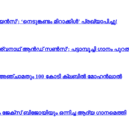
സ്’; ‘നെടുങ്കണ്ടം മിറാക്കിൾ’ പ്രഖ്യാപിച്ചു!
്വനാഥ് ആൻഡ് സൺസ്’; പട്ടാമ്പൂച്ചി ഗാനം പുറത്
ം 3’; അഞ്ചാമതും 100 കോടി ക്ലബിൽ മോഹൻലാൽ
ം ജേക്സ് ബിജോയിയും ഒന്നിച്ച ആദ്യ ഗാനമെത്തി