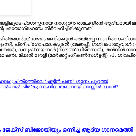
ത്രങ്ങളിലൂടെ പ്രശസ്തനായ നാഗൂരൻ രാമചന്ദ്രൻ ആദ്യമായി മ
റെ ഛായാഗ്രഹണം നിർവഹിച്ചിരിക്കുന്നത്.
 ചിത്രങ്ങൾക്ക് ശേഷം മണികണ്ഠൻ അയ്യപ്പ സംഗീതസംവിധാ
യൂംസ്), പ്രദീപ് ഗോപാലകൃഷ്ണൻ (മേക്കപ്പ്), ശശി പൊതുവ
മാനേജർ), ധനുഷ് നയനാർ (സൗണ്ട് ഡിസൈൻ), തൻവിൻ നാസിർ
ൻ), മിഥുൻ മുരളി (മാർക്കറ്റിംഗ് കൺസൾട്ടന്റ്), പി. ശിവപ്ര
ം’; ചിത്രത്തിലെ ‘എട്ടിൻ പണി’ ഗാനം പുറത്ത്
ഹൻലാൽ ചിത്രം; സംവിധായകനായി ഓസ്റ്റിൻ ഡാൻ?
ം ജേക്സ് ബിജോയിയും ഒന്നിച്ച ആദ്യ ഗാനമെത്തി