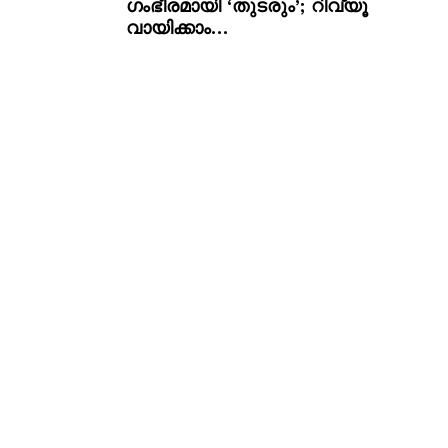
ഗംഭീരമായി ‘തുടരും’; റിവ്യൂ
വായിക്കാം…