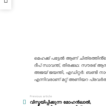
മെഹക്ക് പട്ടേൽ ആണ് ചിത്രത്തി
ദീപ് സാവന്ത്, തിരക്കഥ: സൗരഭ് ആനന
അജയ് ജയന്തി, എഡിറ്റർ: ബണ്ടി നാ
എന്നിവരാണ് മറ്റ് അണിയറ പ്രവർത
Previous article
See
more
വിസ്മയിപ്പിക്കുന്ന മോഹൻലാൽ,