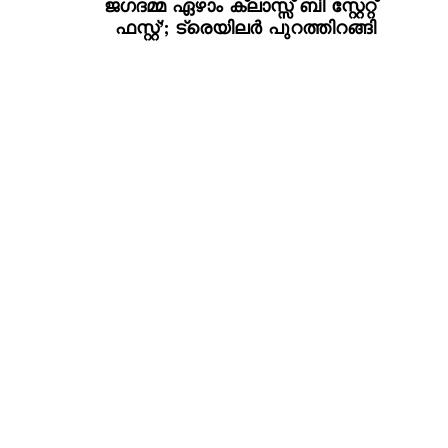
ജഗദമ്മ ഏഴാം ക്ലാസ്സ് ബി സ്റ്റേറ്റ്
ഫസ്റ്റ്’; ട്രെയിലർ പുറത്തിറങ്ങി