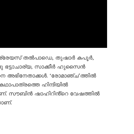
്രേയസ് തൽപാഡെ, തുഷാർ കപൂർ,
ദു ഭട്ടാചാര്യ, സാക്കീർ ഹുസൈൻ
ാന അഭിനേതാക്കൾ. ‘രോമാഞ്ച’ത്തിൽ
ഥാപാത്രത്തെ ഹിന്ദിയിൽ
റാണ്. സൗബിൻ ഷാഹിറിൻ്റെ വേഷത്തിൽ
ാണ്.