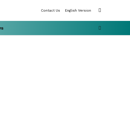
SWITCH
Contact Us
English Version
SKIN
SEARCH
ws