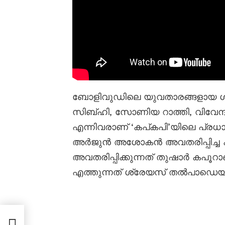
ബോളിവുഡിലെ യുവതാരങ്ങളായ ശ
സിബ്ഹി, സോണിയ റാത്തി, വിവേന്
എന്നിവരാണ് ‘കപ്കപി’യിലെ പ്രധ
അർജുൻ അശോകൻ അവതരിപ്പിച്ച ക
അവതരിപ്പിക്കുന്നത് തുഷാർ കപൂ
എത്തുന്നത് ശ്രേയസ് തൽപാഡെയ