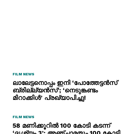
FILM NEWS
ലാലേട്ടനൊപ്പം ഇനി ‘പോത്തേട്ടൻസ്
ബ്രില്ല്യൻസ്’; ‘നെടുങ്കണ്ടം
മിറാക്കിൾ’ പ്രഖ്യാപിച്ചു!
FILM NEWS
58 മണിക്കൂറിൽ 100 കോടി കടന്ന്
‘ദൃശ്യം 3’; അഞ്ചാമതും 100 കോടി