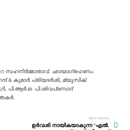
ൻ്റെ സഹനിർമ്മാതാവ്. ഛായാഗ്രഹണം:
്ദ് & കുമാർ പ്രിയദർശി, മ്യൂസിക്:
ഗി, പി.ആർ.ഒ: പി.ശിവപ്രസാദ്
്തകർ.
Next article
ഉർവശി നായികയാകുന്ന ‘എൽ.