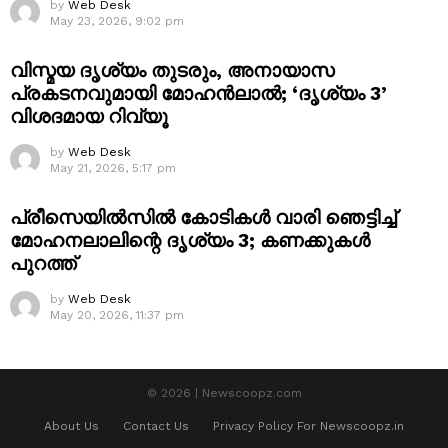
by
Web Desk
May 23, 2026, 9:02 pm
വിസ്മയ ദൃശ്യം തുടരും, അനായാസ
പ്രകടനവുമായി മോഹൻലാൽ; ‘ദൃശ്യം 3’
വിശദമായ റിവ്യൂ
by
Web Desk
May 21, 2026, 5:17 pm
പ്രീസെയിൽസിൽ കോടികൾ വാരി ഞെട്ടിച്ച്
മോഹനലാലിന്റെ ദൃശ്യം 3; കണക്കുകൾ
പുറത്ത്
by
Web Desk
May 20, 2026, 11:37 pm
© 2026 | Newscoopz.com
About Us
Contact Us
Privacy Policy For Newscoopz.in