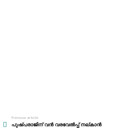
Previous article
See
more
പുഷ്പരാജിന് വൻ വരവേൽപ്പ് നല്കാൻ