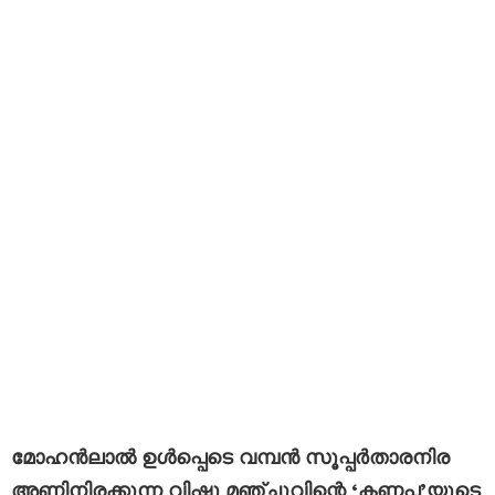
മോഹൻലാൽ ഉൾപ്പെടെ വമ്പൻ സൂപ്പർതാരനിര
അണിനിരക്കുന്ന വിഷ്ണു മഞ്ചുവിന്റെ ‘കണ്ണപ്പ’യുടെ