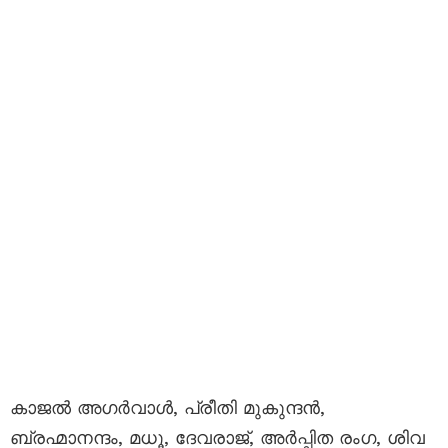
കാജൽ അഗർവാൾ, പ്രീതി മുകുന്ദൻ,
ബ്രഹ്മാനന്ദം, മധൂ, ദേവരാജ്, അർപ്പിത രംഗ, ശിവ