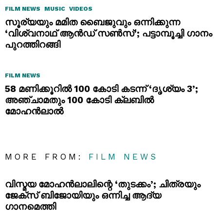
FILM NEWS
MUSIC
VIDEOS
സൂര്യയും മമിത ബൈജുവും ഒന്നിക്കുന്ന
‘വിശ്വനാഥ് ആൻഡ് സൺസ്’; പട്ടാമ്പൂച്ചി ഗാനം
പുറത്തിറങ്ങി
FILM NEWS
58 മണിക്കൂറിൽ 100 കോടി കടന്ന് ‘ദൃശ്യം 3’;
അഞ്ചാമതും 100 കോടി ക്ലബിൽ
മോഹൻലാൽ
MORE FROM:
FILM NEWS
വിസ്മയ മോഹൻലാലിന്റെ ‘തുടക്കം’; ചിത്രയും
ജേക്സ് ബിജോയിയും ഒന്നിച്ച ആദ്യ
ഗാനമെത്തി