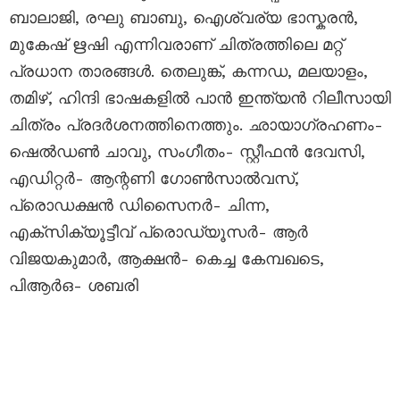
ബാലാജി, രഘു ബാബു, ഐശ്വര്യ ഭാസ്കരൻ,
മുകേഷ് ഋഷി എന്നിവരാണ് ചിത്രത്തിലെ മറ്റ്
പ്രധാന താരങ്ങൾ. തെലുങ്ക്, കന്നഡ, മലയാളം,
തമിഴ്, ഹിന്ദി ഭാഷകളിൽ പാൻ ഇന്ത്യൻ റിലീസായി
ചിത്രം പ്രദർശനത്തിനെത്തും. ഛായാഗ്രഹണം-
ഷെൽഡൺ ചാവു, സംഗീതം- സ്റ്റീഫൻ ദേവസി,
എഡിറ്റർ- ആന്റണി ഗോൺസാൽവസ്,
പ്രൊഡക്ഷൻ ഡിസൈനർ- ചിന്ന,
എക്സിക്യൂട്ടീവ് പ്രൊഡ്യൂസർ- ആർ
വിജയകുമാർ, ആക്ഷൻ- കെച്ച കേമ്പഖടെ,
പിആർഒ- ശബരി