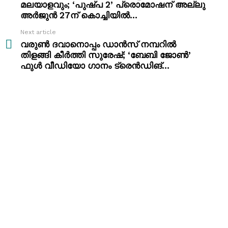
മലയാളവും; ‘പുഷ്പ 2’ പ്രൊമോഷന് അല്ലു
അർജുൻ 27ന് കൊച്ചിയിൽ…
Next article
വരുൺ ദവാനൊപ്പം ഡാൻസ് നമ്പറിൽ
തിളങ്ങി കീർത്തി സുരേഷ്; ‘ബേബി ജോൺ’
ഫുൾ വീഡിയോ ഗാനം ട്രെൻഡിങ്…