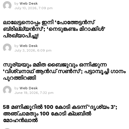
by
Web Desk
July 10, 2026, 7:09 pm
ലാലേട്ടനൊപ്പം ഇനി ‘പോത്തേട്ടൻസ്
ബ്രില്ല്യൻസ്’; ‘നെടുങ്കണ്ടം മിറാക്കിൾ’
പ്രഖ്യാപിച്ചു!
by
Web Desk
July 3, 2026, 6:09 pm
സൂര്യയും മമിത ബൈജുവും ഒന്നിക്കുന്ന
‘വിശ്വനാഥ് ആൻഡ് സൺസ്’; പട്ടാമ്പൂച്ചി ഗാനം
പുറത്തിറങ്ങി
by
Web Desk
June 19, 2026, 7:32 pm
58 മണിക്കൂറിൽ 100 കോടി കടന്ന് ‘ദൃശ്യം 3’;
അഞ്ചാമതും 100 കോടി ക്ലബിൽ
മോഹൻലാൽ