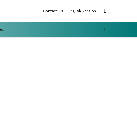
SWITCH
Contact Us
English Version
SKIN
SEARCH
ws