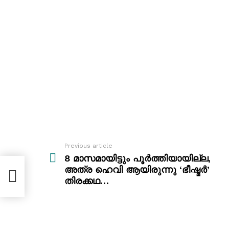
Previous article
See
more
8 മാസമായിട്ടും പൂർത്തിയായില്ല,
അത്ര ഹെവി ആയിരുന്നു ‘ഭീഷ്മർ’
തിരക്കഥ…