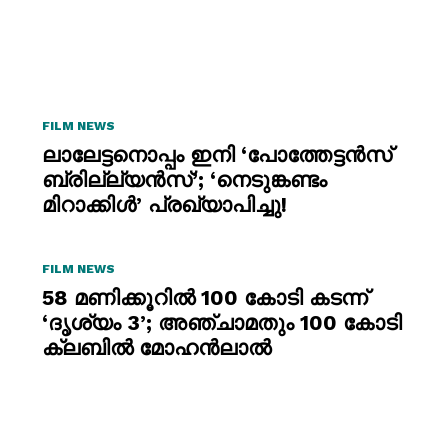
FILM NEWS
ലാലേട്ടനൊപ്പം ഇനി ‘പോത്തേട്ടൻസ്
ബ്രില്ല്യൻസ്’; ‘നെടുങ്കണ്ടം
മിറാക്കിൾ’ പ്രഖ്യാപിച്ചു!
FILM NEWS
58 മണിക്കൂറിൽ 100 കോടി കടന്ന്
‘ദൃശ്യം 3’; അഞ്ചാമതും 100 കോടി
ക്ലബിൽ മോഹൻലാൽ