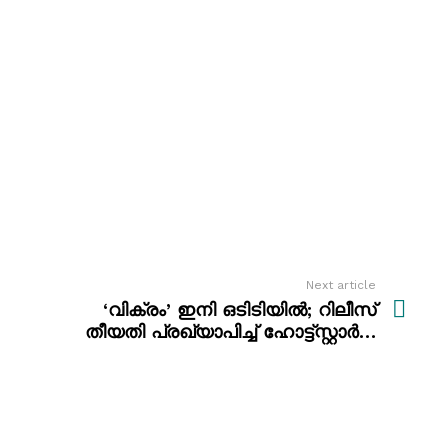
Next article
‘വിക്രം’ ഇനി ഒടിടിയിൽ; റിലീസ്
തീയതി പ്രഖ്യാപിച്ച് ഹോട്ട്സ്റ്റാർ…