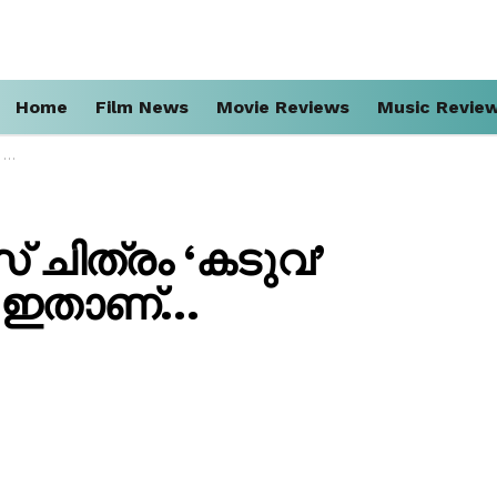
Home
Film News
Movie Reviews
Music Revie
…
് ചിത്രം ‘കടുവ’
 ഇതാണ്…