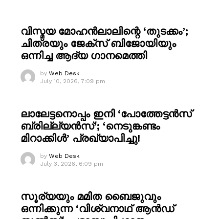
വിസ്മയ മോഹൻലാലിന്റെ ‘തുടക്കം’;
ചിത്രയും ജേക്സ് ബിജോയിയും
ഒന്നിച്ച ആദ്യ ഗാനമെത്തി
by
Web Desk
July 10, 2026, 7:09 pm
ലാലേട്ടനൊപ്പം ഇനി ‘പോത്തേട്ടൻസ്
ബ്രില്ല്യൻസ്’; ‘നെടുങ്കണ്ടം
മിറാക്കിൾ’ പ്രഖ്യാപിച്ചു!
by
Web Desk
July 3, 2026, 6:09 pm
സൂര്യയും മമിത ബൈജുവും
ഒന്നിക്കുന്ന ‘വിശ്വനാഥ് ആൻഡ്