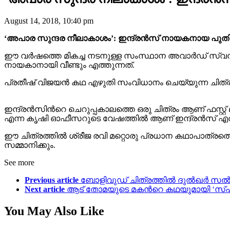
August 14, 2018, 10:40 pm
‘അപാര സുന്ദര നീലാകാശം’: ഇന്ദ്രൻസ് നായകനായ പുതിയ ചി
ഈ വർഷത്തെ മികച്ച നടനുള്ള സംസ്ഥാന അവാർഡ് സ്വന്തമ
നായകാനായി വീണ്ടും എത്തുന്നത്.
പ്രതീഷ് വിജയൻ കഥ എഴുതി സംവിധാനം ചെയ്യുന്ന ചിത്രമാണ് 
ഇന്ദ്രൻസിന്‍റെ ചെറുപ്പകാലത്തെ ഒരു ചിത്രം ആണ് ഫസ്റ്റ്
എന്ന കൃഷി ഓഫീസറുടെ വേഷത്തിൽ ആണ് ഇന്ദ്രൻസ് എത്
ഈ ചിത്രത്തിൽ ശ്രീജ രവി മറ്റൊരു പ്രധാന കഥാപാത്രത്
സമ്മാനിക്കും.
See more
Previous article
ബോളിവുഡ് ചിത്രത്തില്‍ ദുൽഖർ സൽമ
Next article
ആട് തോമയുടെ മകന്‍റെ കഥയുമായി ‘സ്പടി
You May Also Like