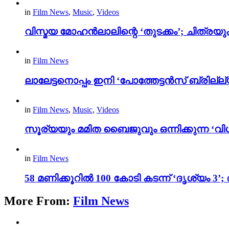
in
Film News
,
Music
,
Videos
വിസ്മയ മോഹൻലാലിന്റെ ‘തുടക്കം’; ചിത്രയു
in
Film News
ലാലേട്ടനൊപ്പം ഇനി ‘പോത്തേട്ടൻസ് ബ്രില്ല്യൻ
in
Film News
,
Music
,
Videos
സൂര്യയും മമിത ബൈജുവും ഒന്നിക്കുന്ന ‘വിശ
in
Film News
58 മണിക്കൂറിൽ 100 കോടി കടന്ന് ‘ദൃശ്യ
More From:
Film News