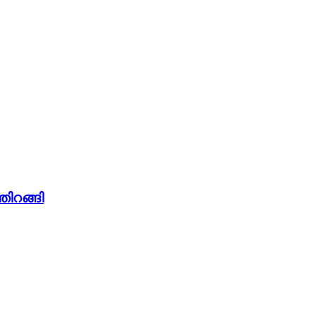
തിറങ്ങി