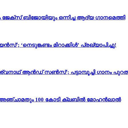
ം ജേക്സ് ബിജോയിയും ഒന്നിച്ച ആദ്യ ഗാനമെത്തി
സ്’; ‘നെടുങ്കണ്ടം മിറാക്കിൾ’ പ്രഖ്യാപിച്ചു!
്വനാഥ് ആൻഡ് സൺസ്’; പട്ടാമ്പൂച്ചി ഗാനം പുറത്
ം 3’; അഞ്ചാമതും 100 കോടി ക്ലബിൽ മോഹൻലാൽ