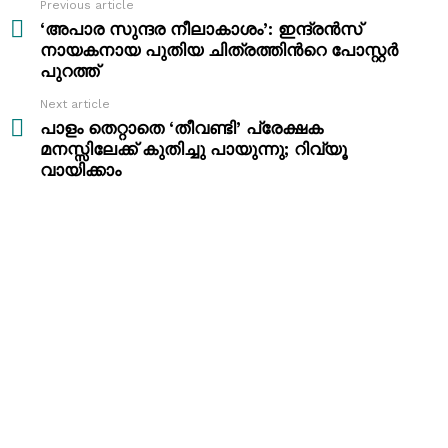
Previous article
See
more
‘അപാര സുന്ദര നീലാകാശം’: ഇന്ദ്രൻസ്
നായകനായ പുതിയ ചിത്രത്തിന്‍റെ പോസ്റ്റര്‍
പുറത്ത്
Next article
പാളം തെറ്റാതെ ‘തീവണ്ടി’ പ്രേക്ഷക
മനസ്സിലേക്ക് കുതിച്ചു പായുന്നു; റിവ്യൂ
വായിക്കാം