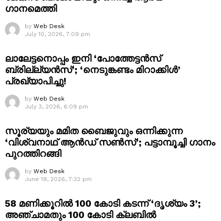
ഗാനമെത്തി
by
Web Desk
July 10, 2026, 7:09 pm
ലാലേട്ടനൊപ്പം ഇനി ‘പോത്തേട്ടൻസ്
ബ്രില്ല്യൻസ്’; ‘നെടുങ്കണ്ടം മിറാക്കിൾ’
പ്രഖ്യാപിച്ചു!
by
Web Desk
July 3, 2026, 6:09 pm
സൂര്യയും മമിത ബൈജുവും ഒന്നിക്കുന്ന
‘വിശ്വനാഥ് ആൻഡ് സൺസ്’; പട്ടാമ്പൂച്ചി ഗാനം
പുറത്തിറങ്ങി
by
Web Desk
June 19, 2026, 7:32 pm
58 മണിക്കൂറിൽ 100 കോടി കടന്ന് ‘ദൃശ്യം 3’;
അഞ്ചാമതും 100 കോടി ക്ലബിൽ