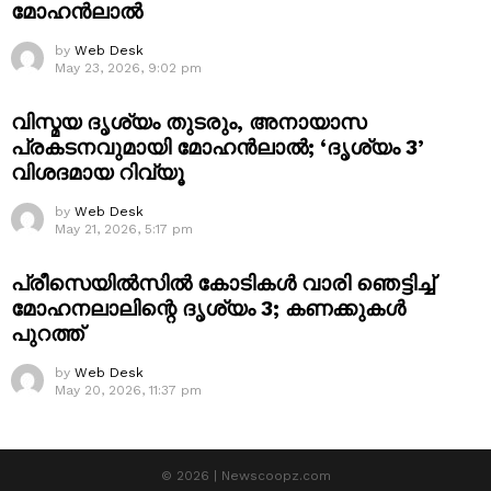
മോഹൻലാൽ
by
Web Desk
May 23, 2026, 9:02 pm
വിസ്മയ ദൃശ്യം തുടരും, അനായാസ
പ്രകടനവുമായി മോഹൻലാൽ; ‘ദൃശ്യം 3’
വിശദമായ റിവ്യൂ
by
Web Desk
May 21, 2026, 5:17 pm
പ്രീസെയിൽസിൽ കോടികൾ വാരി ഞെട്ടിച്ച്
മോഹനലാലിന്റെ ദൃശ്യം 3; കണക്കുകൾ
പുറത്ത്
by
Web Desk
May 20, 2026, 11:37 pm
© 2026 | Newscoopz.com